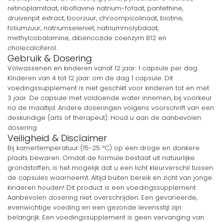
retinoplamitaat, riboflavine natrium-fofaat, pantethine,
druivenpit extract, boorzuur, chroompicolinaat, biotine,
foliumzuur, natriumseleniet, natriummolybdaat,
methylcobalamine, dibencozide coenzym B12 en
cholecalciferol.
Gebruik & Dosering
Volwassenen en kinderen vanaf 12 jaar: 1 capsule per dag.
Kinderen van 4 tot 12 jaar: om de dag 1 capsule. Dit
voedingssupplement is niet geschikt voor kinderen tot en met
3 jaar. De capsule met voldoende water innemen, bij voorkeur
na de maaltijd. Andere doseringen volgens voorschrift van een
deskundige (arts of therapeut). Houd u aan de aanbevolen
dosering.
Veiligheid & Disclaimer
Bij kamertemperatuur (15-25 ºC) op een droge en donkere
plaats bewaren. Omdat de formule bestaat uit natuurlijke
grondstoffen, is het mogelijk dat u een licht kleurverschil tussen
de capsules waarneemt. Altijd buiten bereik en zicht van jonge
kinderen houden! Dit product is een voedingssupplement.
Aanbevolen dosering niet overschrijden. Een gevarieerde,
evenwichtige voeding en een gezonde levensstijl zijn
belangrijk. Een voedingssupplement is geen vervanging van