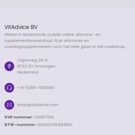
VitAdvice BV
Winkel in Nederlands oudste online vitamine- en
supplementenwebshop! Al je vitamines en
voedingssupplementen voor het hele gezin in één webshop.
Olgerweg 2A-5
9723 ED Groningen
Nederland
+31-(0)85-1300990
shop@vitadvice.com
KVK nummer:
02067329
BTW-nummer:
NL8082.56.889B01