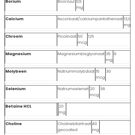
Borium
Boorzuur
0,5
mg
Calcium
Ascorbaat/calciumpantothenaat
13,9
2
mg
Chroom
Picolinaat
50
125
mcg
Magnesium
Magnesiumbisglycinaat
35
9
mg
Molybeen
Natriummolybdaat
15
30
mcg
Selenium
Natriumseleniet
20
36
mcg
Betaine HCL
20
mg
Choline
Cholinebitartraat
40
gecoated
mg