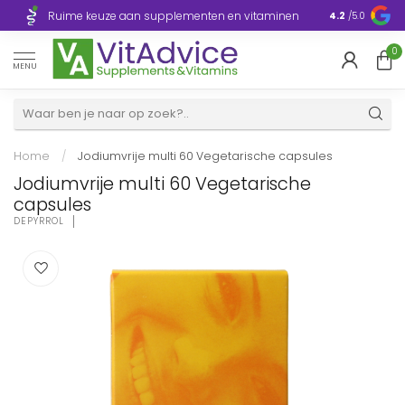
Razendsnelle levering, 1 – 3 dagen in heel
en
Plasticvrije
4.2
/5.0
Europa
0
MENU
Home
/
Jodiumvrije multi 60 Vegetarische capsules
Jodiumvrije multi 60 Vegetarische
capsules
DEPYRROL