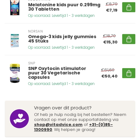
€8,79
Melatonine kids puur 0.299mg
30 Tabletten
€7,19
Op voorraad. Levertijd 1 - 3 werkdagen
NORSAN
€18,70
Omega-3 kids jelly gummies
45 Stuks
€15,30
Op voorraad. Levertijd 1 - 3 werkdagen
SNP
SNP Oxytocin stimulator
€61,60
puur 30 Vegetarische
€50,40
capsules
Op voorraad. Levertijd 1 - 3 werkdagen
Vragen over dit product?
Of heb je hulp nodig bij het bestellen? Neem
contact op met onze supportafdeling via
shop@vitadvice.com
of
+31-(0)85-
1300990
. Wij helpen je graag!