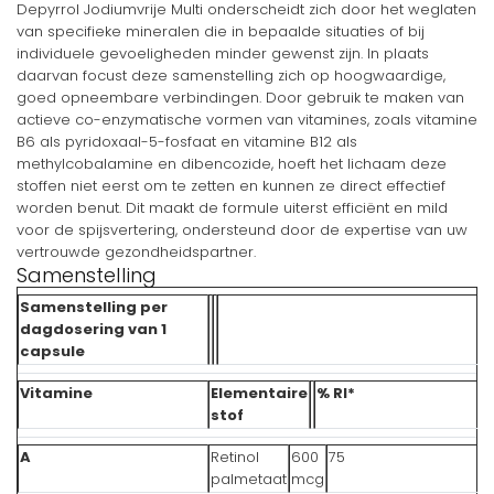
Depyrrol Jodiumvrije Multi onderscheidt zich door het weglaten
van specifieke mineralen die in bepaalde situaties of bij
individuele gevoeligheden minder gewenst zijn. In plaats
daarvan focust deze samenstelling zich op hoogwaardige,
goed opneembare verbindingen. Door gebruik te maken van
actieve co-enzymatische vormen van vitamines, zoals vitamine
B6 als pyridoxaal-5-fosfaat en vitamine B12 als
methylcobalamine en dibencozide, hoeft het lichaam deze
stoffen niet eerst om te zetten en kunnen ze direct effectief
worden benut. Dit maakt de formule uiterst efficiënt en mild
voor de spijsvertering, ondersteund door de expertise van uw
vertrouwde gezondheidspartner.
Samenstelling
Samenstelling per
dagdosering van 1
capsule
Vitamine
Elementaire
% RI*
stof
A
Retinol
600
75
palmetaat
mcg