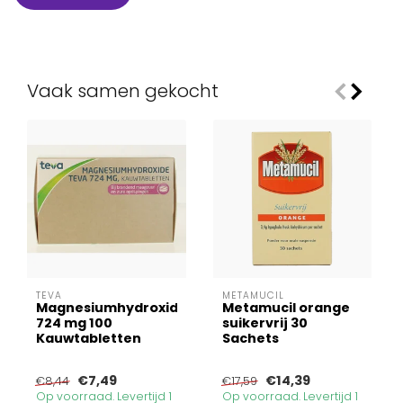
Vaak samen gekocht
TEVA
METAMUCIL
Magnesiumhydroxide
Metamucil orange
724 mg 100
suikervrij 30
Kauwtabletten
Sachets
€7,49
€14,39
€8,44
€17,59
Op voorraad. Levertijd 1
Op voorraad. Levertijd 1