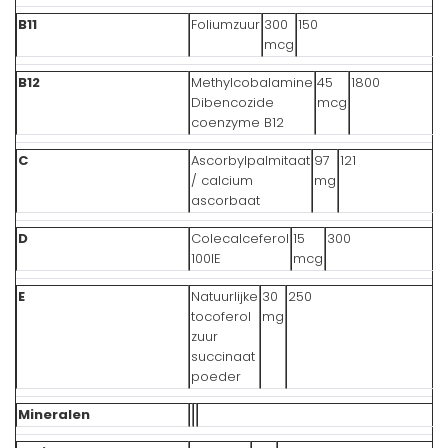
B11
Foliumzuur
300
150
mcg
B12
Methylcobalamine
45
1800
Dibencozide
mcg
coenzyme B12
C
Ascorbylpalmitaat
97
121
/ calcium
mg
ascorbaat
D
Colecalceferol
15
300
100IE
mcg
E
Natuurlijke
30
250
tocoferol
mg
zuur
succinaat
poeder
Mineralen