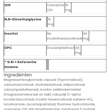
Q10
Coenzyme
10
Q10
mg
N,N-Dimethylglycine
10
mg
Inositol
Als
44
inositolhexanicotinaat
mg
OPC
Druivenpitextract
3,5
mg
* % RI = Referentie
Inname
Ingrediënten
Magnesiumbisglycinaat, capsule (hypromellose),
calciumascorbaat, cholinebitartraat, zinkpicolinaat,
calciumpantothenaat, inositol, antiklontermiddel
(magnesiumstearaat en talk), natuurlijk D-alpha
tocoferolsuccinaat, inositol hexanicotinaat, betaine HCL,
nicotinamide, ascorbylpalmitaat, thiamine hydrochloride,
coenzyme Q10, N,N dimethylglycine, pyridoxaal-5-fosfaat,