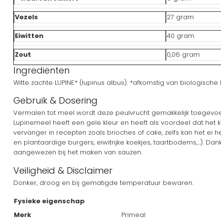
Vezels
27 gram
Eiwitten
40 gram
Zout
0,06 gram
Ingrediënten
Witte zachte LUPINE* (lupinus albus). *afkomstig van biologisch
Gebruik & Dosering
Vermalen tot meel wordt deze peulvrucht gemakkelijk toegevo
Lupinemeel heeft een gele kleur en heeft als voordeel dat het k
vervanger in recepten zoals brioches of cake, zelfs kan het ei
en plantaardige burgers, eiwitrijke koekjes, taartbodems,...). Da
aangewezen bij het maken van sauzen.
Veiligheid & Disclaimer
Donker, droog en bij gematigde temperatuur bewaren.
Fysieke eigenschap
Merk
Primeal