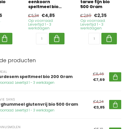
bio
eenkoorn
tarwe fijn bio
speltmeel bio
500 Gram
500 Gram
5
€4,85
€2,35
€5,34
€2,59
.
Op voorraad.
Op voorraad.
Levertijd 1 - 3
Levertijd 1 - 3
werkdagen
werkdagen
rde producten
MEAL
€8,46
urdesem speltmeel bio 200 Gram
€7,69
oorraad. Levertijd 1 - 3 werkdagen
VIE SANS
€4,24
rghummeel glutenvrij bio 500 Gram
€3,85
oorraad. Levertijd 1 - 3 werkdagen
NNUSMOLEN