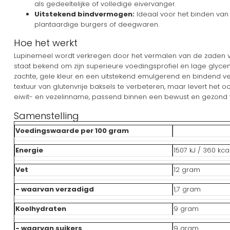
als gedeeltelijke of volledige eivervanger.
Uitstekend bindvermogen:
Ideaal voor het binden van
plantaardige burgers of deegwaren.
Hoe het werkt
Lupinemeel wordt verkregen door het vermalen van de zaden va
staat bekend om zijn superieure voedingsprofiel en lage glyce
zachte, gele kleur en een uitstekend emulgerend en bindend ve
textuur van glutenvrije baksels te verbeteren, maar levert het 
eiwit- en vezelinname, passend binnen een bewust en gezond
Samenstelling
Voedingswaarde per 100 gram
Energie
1507 kJ / 360 kca
Vet
12 gram
- waarvan verzadigd
1,7 gram
Koolhydraten
9 gram
- waarvan suikers
9 gram