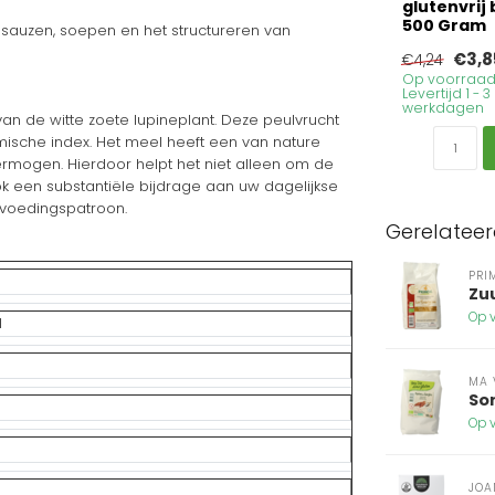
glutenvrij 
500 Gram
 sauzen, soepen en het structureren van
€3,8
€4,24
Op voorraad
Levertijd 1 - 3
werkdagen
n de witte zoete lupineplant. Deze peulvrucht
mische index. Het meel heeft een van nature
rmogen. Hierdoor helpt het niet alleen om de
ook een substantiële bijdrage aan uw dagelijkse
 voedingspatroon.
Gerelatee
PRI
Zu
Op v
l
MA 
So
Op v
JOA