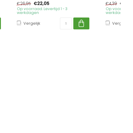
€22,05
€3,5
€26,95
€4,39
Op voorraad. Levertijd 1 - 3
Op voorraad. Le
werkdagen
werkdagen
Vergelijk
Vergelijk