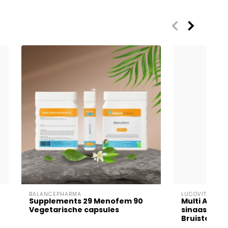
BALANCEPHARMA
LUCOVITAAL
Supplements 29 Menofem 90
Multi A t/m 
Vegetarische capsules
sinaasappe
Bruistablet