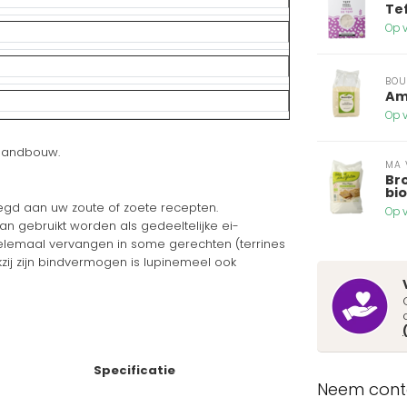
Te
Op v
BOU
Am
Op v
e landbouw.
MA 
Br
bi
egd aan uw zoute of zoete recepten.
Op v
an gebruikt worden als gedeeltelijke ei-
 helemaal vervangen in some gerechten (terrines
nkzij zijn bindvermogen is lupinemeel ook
Specificatie
Neem conta