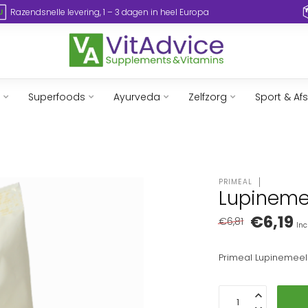
Razendsnelle levering, 1 – 3 dagen in heel Europa
Superfoods
Ayurveda
Zelfzorg
Sport & Af
PRIMEAL
Lupineme
€6,19
€6,81
Inc
Primeal Lupinemeel