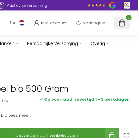
Plasticvrije verpakking
0
Mijn account
Verlanglijst
Taal
slanken
Persoonlijke Verzorging
Overig
el bio 500 Gram
Op voorraad. Levertijd 1 - 3 werkdagen
l. btw
 bio
Lees meer
.
Toevoegen aan winkelwagen