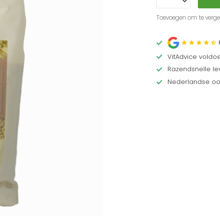
Toevoegen om te vergel
VitAdvice voldo
Razendsnelle lev
Nederlandse oor