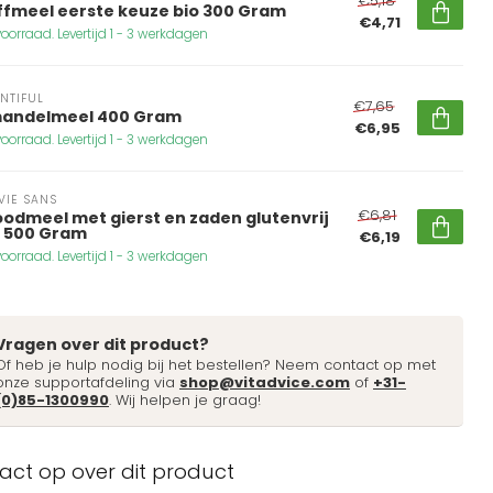
€5,18
ffmeel eerste keuze bio 300 Gram
€4,71
oorraad. Levertijd 1 - 3 werkdagen
NTIFUL
€7,65
andelmeel 400 Gram
€6,95
oorraad. Levertijd 1 - 3 werkdagen
VIE SANS
€6,81
oodmeel met gierst en zaden glutenvrij
o 500 Gram
€6,19
oorraad. Levertijd 1 - 3 werkdagen
Vragen over dit product?
Of heb je hulp nodig bij het bestellen? Neem contact op met
onze supportafdeling via
shop@vitadvice.com
of
+31-
(0)85-1300990
. Wij helpen je graag!
ct op over dit product