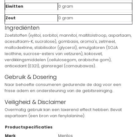
Eiwitten
0 gram
Zout
0 gram
Ingrediënten
Zoetstoffen (xylitol, sorbitol, mannitol, maltitolstroop, aspartaam,
acesulfaam-K, sucralose), gombasis, aroma's, zetmeel,
maltodextrine, stabilisator (glycerol), emulgatoren (SOJA
lecithine, sucrose-esters van vetzuren), kokosvet,
verdikkingsmiddelen (cellulosegom, arabische gom),
antioxidant (E321), glansregel (carnaubawas).
Gebruik & Dosering
Naar behoefte consumeren gedurende de dag voor een
frisse adem en ondersteuning van de gebitsreiniging.
Veiligheid & Disclaimer
Overmatig gebruik kan een laxerend effect hebben. Bevat
aspartaam (een bron van fenylalanine).
Productspecificaties
Merk
Mentos