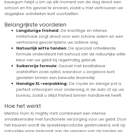
kauwgum helpt u om op elk moment van de dag direct een
schoon en fris gevoel te ervaren, zodat u met vertrouwen uw
dagelijkse activiteiten kunt voortzetten.
Belangrijkste voordelen
Langdurige frisheid:
De krachtige en intense
mintsmaak zorgt direct voor een schone adem en een
verfrissend gevoel tijdens uw actieve dag.
Natuurlijk witte tanden:
De speciaal ontwikkelde
formule ondersteunt het behoud van de natuurlijke witte
kleur van uw gebit bij regelmatig gebruik.
Suikervrije formule:
Gezoet met kwalitatieve
zoetstoffen zoals xylitol, waardoor u zorgeloos kunt
genieten binnen een bewuste levensstijl.
Handige XL-verpakking:
De royale en stevige pot is
perfect ontworpen voor onderweg, in de auto of op uw
bureau, zodat u altijd frisheid binnen handbereik heeft.
Hoe het werkt
Mentos Gum XL mighty mint combineert een intense
smaaksensatie met functionele verzorging voor uw gebit. Door
het kauwen wordt de speekselproductie gestimuleerd, wat op
natuurlijke wijze bijdraagt aan de reiniging van de tanden en