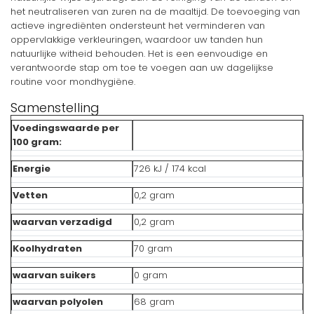
het neutraliseren van zuren na de maaltijd. De toevoeging van
actieve ingrediënten ondersteunt het verminderen van
oppervlakkige verkleuringen, waardoor uw tanden hun
natuurlijke witheid behouden. Het is een eenvoudige en
verantwoorde stap om toe te voegen aan uw dagelijkse
routine voor mondhygiëne.
Samenstelling
Voedingswaarde per
100 gram:
Energie
726 kJ / 174 kcal
Vetten
0,2 gram
waarvan verzadigd
0,2 gram
Koolhydraten
70 gram
waarvan suikers
0 gram
waarvan polyolen
68 gram