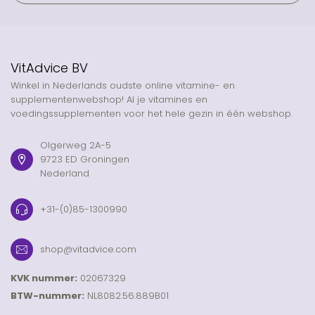
VitAdvice BV
Winkel in Nederlands oudste online vitamine- en
supplementenwebshop! Al je vitamines en
voedingssupplementen voor het hele gezin in één webshop.
Olgerweg 2A-5
9723 ED Groningen
Nederland
+31-(0)85-1300990
shop@vitadvice.com
KVK nummer:
02067329
BTW-nummer:
NL8082.56.889B01