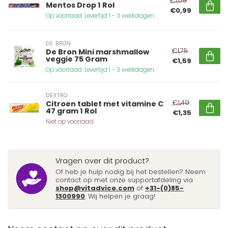
€1,09
Mentos Drop 1 Rol
€0,99
Op voorraad. Levertijd 1 - 3 werkdagen
DE BRON
€1,75
De Bron Mini marshmallow
veggie 75 Gram
€1,59
Op voorraad. Levertijd 1 - 3 werkdagen
DEXTRO
€1,49
Citroen tablet met vitamine C
47 gram 1 Rol
€1,35
Niet op voorraad
Vragen over dit product?
Of heb je hulp nodig bij het bestellen? Neem
contact op met onze supportafdeling via
shop@vitadvice.com
of
+31-(0)85-
1300990
. Wij helpen je graag!