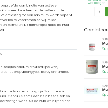
werkdagen
en beproefde combinatie van actieve
 werkt als een beschermende buffer op de
e of ontlasting tot een minimum wordt beperkt.
tverlies te voorkomen, terwijl milde
n en kalmeren. Dit samenspel helpt de huid
Gerelatee
en.
SU
Mu
Op v
el
SU
Mu
n sesquioleaat, microkristallijne was,
alcohol, propyleenglycol, benzylcinnamaat,
Op v
SU
Mu
billen schoon en droog zijn. Sudocrem is
Op v
er. Gebruik slechts een klein beetje zalf en
orzichtige waas. Als de huid wit blijft na het