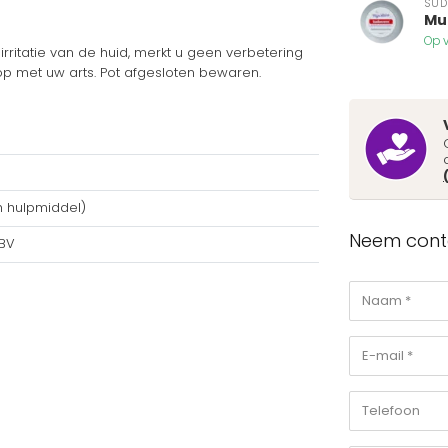
SU
Mul
Op v
irritatie van de huid, merkt u geen verbetering
 op met uw arts. Pot afgesloten bewaren.
h hulpmiddel)
Neem conta
 BV