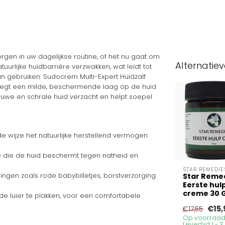
rgen in uw dagelijkse routine, of het nu gaat om
Alternatie
uurlijke huidbarrière verzwakken, wat leidt tot
n gebruiken. Sudocrem Multi-Expert Huidzalf
f legt een milde, beschermende laag op de huid
de ruwe en schrale huid verzacht en helpt soepel
e wijze het natuurlijke herstellend vermogen
 die de huid beschermt tegen natheid en
STAR REMEDIE
ngen zoals rode babybilletjes, borstverzorging
Star Reme
Eerste hul
creme 30 
de luier te plakken, voor een comfortabele
€15,
€17,55
Op voorraad
Levertijd 1 - 3