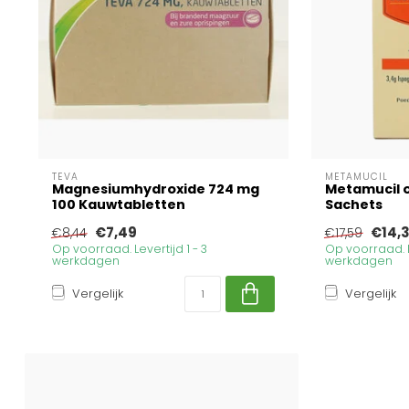
TEVA
METAMUCIL
Magnesiumhydroxide 724 mg
Metamucil o
100 Kauwtabletten
Sachets
€7,49
€14,
€8,44
€17,59
Op voorraad. Levertijd 1 - 3
Op voorraad. Le
werkdagen
werkdagen
Vergelijk
Vergelijk