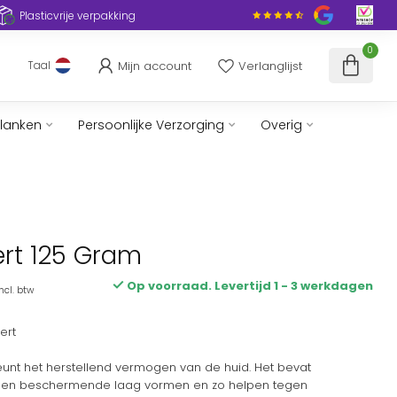
Plasticvrije verpakking
0
Mijn account
Verlanglijst
Taal
slanken
Persoonlijke Verzorging
Overig
ert 125 Gram
Op voorraad. Levertijd 1 - 3 werkdagen
ncl. btw
ert
nt het herstellend vermogen van de huid. Het bevat
een beschermende laag vormen en zo helpen tegen