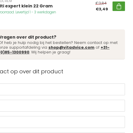
DOCREM
€3,84
ti expert klein 22 Gram
€3,49
oorraad. Levertijd 1 - 3 werkdagen
Vragen over dit product?
Of heb je hulp nodig bij het bestellen? Neem contact op met
onze supportafdeling via
shop@vitadvice.com
of
+31-
(0)85-1300990
. Wij helpen je graag!
ct op over dit product