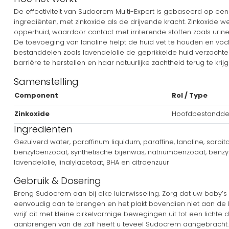
De effectiviteit van Sudocrem Multi-Expert is gebaseerd op e
ingrediënten, met zinkoxide als de drijvende kracht. Zinkoxide
opperhuid, waardoor contact met irriterende stoffen zoals urin
De toevoeging van lanoline helpt de huid vet te houden en voch
bestanddelen zoals lavendelolie de geprikkelde huid verzachte
barrière te herstellen en haar natuurlijke zachtheid terug te krijg
Samenstelling
Component
Rol / Type
Zinkoxide
Hoofdbestandde
Ingrediënten
Gezuiverd water, paraffinum liquidum, paraffine, lanoline, sorbita
benzylbenzoaat, synthetische bijenwas, natriumbenzoaat, benzyl
lavendelolie, linalylacetaat, BHA en citroenzuur
Gebruik & Dosering
Breng Sudocrem aan bij elke luierwisseling. Zorg dat uw baby’s 
eenvoudig aan te brengen en het plakt bovendien niet aan de lui
wrijf dit met kleine cirkelvormige bewegingen uit tot een lichte do
aanbrengen van de zalf heeft u teveel Sudocrem aangebracht.