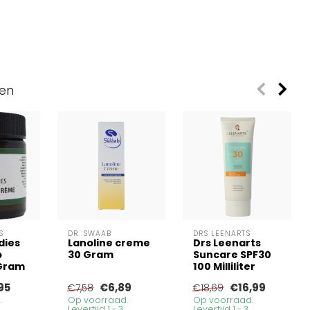
ven
S
DR. SWAAB
DRS LEENARTS
dies
Lanoline creme
Drs Leenarts
p
30 Gram
Suncare SPF30
Gram
100 Milliliter
95
€6,89
€16,99
€7,58
€18,69
.
Op voorraad.
Op voorraad.
Levertijd 1 - 3
Levertijd 1 - 3