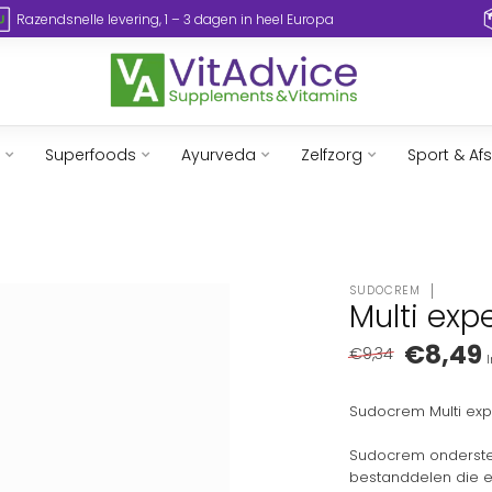
Razendsnelle levering, 1 – 3 dagen in heel Europa
Superfoods
Ayurveda
Zelfzorg
Sport & Af
SUDOCREM
Multi exp
€8,49
€9,34
I
Sudocrem Multi exp
Sudocrem ondersteu
bestanddelen die 