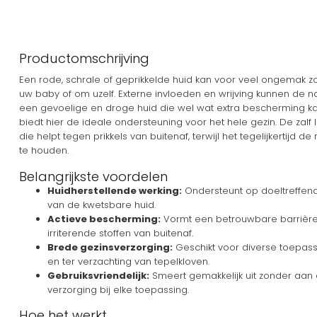
Productomschrijving
Een rode, schrale of geprikkelde huid kan voor veel ongemak zo
uw baby of om uzelf. Externe invloeden en wrijving kunnen de nat
een gevoelige en droge huid die wel wat extra bescherming ka
biedt hier de ideale ondersteuning voor het hele gezin. De zal
die helpt tegen prikkels van buitenaf, terwijl het tegelijkertijd 
te houden.
Belangrijkste voordelen
Huidherstellende werking:
Ondersteunt op doeltreffend
van de kwetsbare huid.
Actieve bescherming:
Vormt een betrouwbare barrière
irriterende stoffen van buitenaf.
Brede gezinsverzorging:
Geschikt voor diverse toepassi
en ter verzachting van tepelkloven.
Gebruiksvriendelijk:
Smeert gemakkelijk uit zonder aan 
verzorging bij elke toepassing.
Hoe het werkt