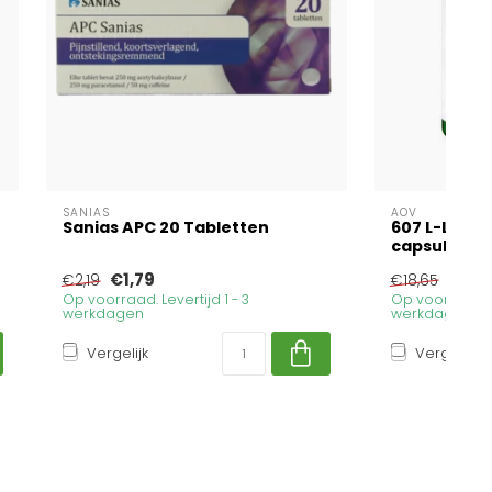
SANIAS
AOV
Sanias APC 20 Tabletten
607 L-Lysin
capsules
€1,79
€15,
€2,19
€18,65
Op voorraad. Levertijd 1 - 3
Op voorraad. Le
werkdagen
werkdagen
Vergelijk
Vergelijk