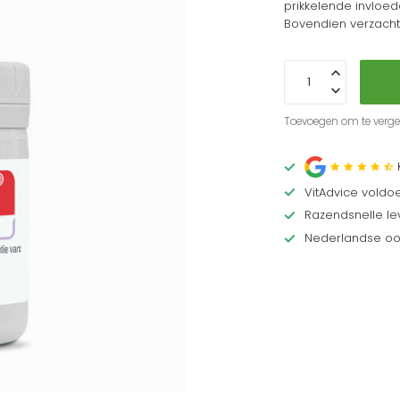
prikkelende invloed
Bovendien verzach
Toevoegen om te vergel
VitAdvice voldo
Razendsnelle lev
Nederlandse oor