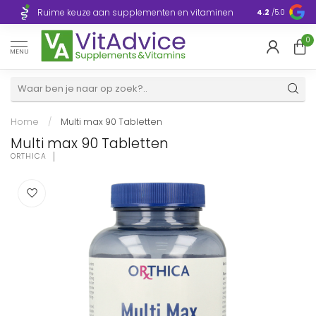
Razendsnelle
Ruime keuze aan supplementen en vitaminen
4.2
/5.0
Europa
0
MENU
Home
/
Multi max 90 Tabletten
Multi max 90 Tabletten
ORTHICA