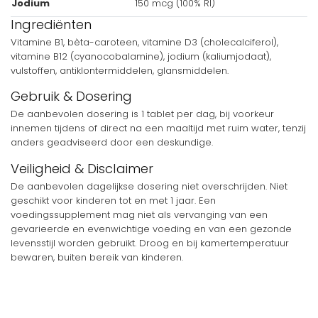
Jodium
150 mcg (100% RI)
Ingrediënten
Vitamine B1, bèta-caroteen, vitamine D3 (cholecalciferol),
vitamine B12 (cyanocobalamine), jodium (kaliumjodaat),
vulstoffen, antiklontermiddelen, glansmiddelen.
Gebruik & Dosering
De aanbevolen dosering is 1 tablet per dag, bij voorkeur
innemen tijdens of direct na een maaltijd met ruim water, tenzij
anders geadviseerd door een deskundige.
Veiligheid & Disclaimer
De aanbevolen dagelijkse dosering niet overschrijden. Niet
geschikt voor kinderen tot en met 1 jaar. Een
voedingssupplement mag niet als vervanging van een
gevarieerde en evenwichtige voeding en van een gezonde
levensstijl worden gebruikt. Droog en bij kamertemperatuur
bewaren, buiten bereik van kinderen.