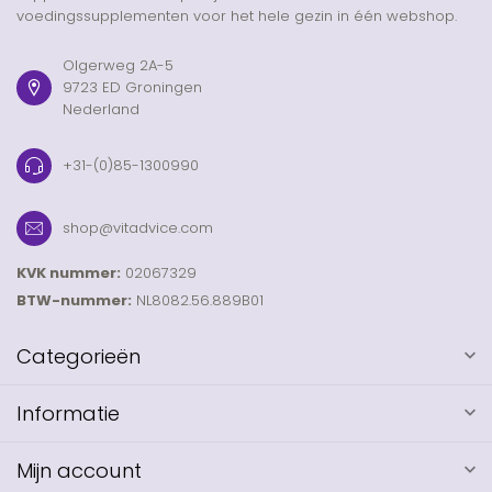
voedingssupplementen voor het hele gezin in één webshop.
Olgerweg 2A-5
9723 ED Groningen
Nederland
+31-(0)85-1300990
shop@vitadvice.com
KVK nummer:
02067329
BTW-nummer:
NL8082.56.889B01
Categorieën
Informatie
Mijn account