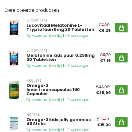
Gerelateerde producten
LUCOVITAAL
€7,69
Lucovitaal Melatonine L-
Tryptofaan 5mg 30 Tabletten
€6,29
Op voorraad. Levertijd 1 - 3 werkdagen
LUCOVITAAL
€8,79
Melatonine kids puur 0.299mg
30 Tabletten
€7,19
Op voorraad. Levertijd 1 - 3 werkdagen
MOLLERS
Omega-3
€43,99
levertraancapsules 160
€35,99
Capsules
Op voorraad. Levertijd 1 - 3 werkdagen
NORSAN
€18,70
Omega-3 kids jelly gummies
45 Stuks
€15,30
Op voorraad. Levertijd 1 - 3 werkdagen