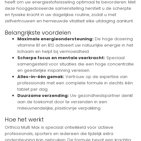
heeft om uw energiestofwisseling optimaal te bevorderen. Met
deze hooggedoseerde samenstelling herstelt u de scherpte
en fysieke kracht in uw dagelijkse routine, zodat u met
zelfvertrouwen en hernieuwde vitaliteit elke uitdaging aankunt.
Belangrijkste voordelen
Maximale energieondersteuning:
De hoge dosering
vitamine B1 en B12 activeert uw natuurlijke energie in het
lichaam en helpt bij vermoeidheid.
Scherpe focus en mentale veerkracht:
Speciaal
samengesteld voor situaties die een hoge concentratie
en geestelijke inspanning vereisen.
Alles-in-één gemak:
Vertrouw op de expertise van
professionals met een complete formule in slechts één
tablet per dag.
Duurzame verzending:
Uw gezondheidspartner denkt
aan de toekomst door te verzenden in een
milieuvriendelijke, plasticvrije verpakking.
Hoe het werkt
Orthica Multi Max is speciaal ontwikkeld voor actieve
professionals, sporters en iedereen die tijdelijk extra
ondersteuning kan gebruiken. De formule bevat een krachtig