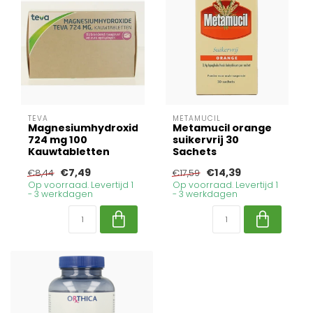
TEVA
METAMUCIL
Magnesiumhydroxide
Metamucil orange
724 mg 100
suikervrij 30
Kauwtabletten
Sachets
€7,49
€14,39
€8,44
€17,59
Op voorraad. Levertijd 1
Op voorraad. Levertijd 1
- 3 werkdagen
- 3 werkdagen