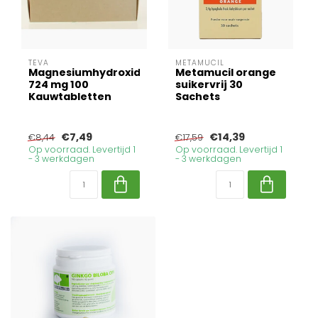
TEVA
METAMUCIL
Magnesiumhydroxide
Metamucil orange
724 mg 100
suikervrij 30
Kauwtabletten
Sachets
€7,49
€14,39
€8,44
€17,59
Op voorraad. Levertijd 1
Op voorraad. Levertijd 1
- 3 werkdagen
- 3 werkdagen