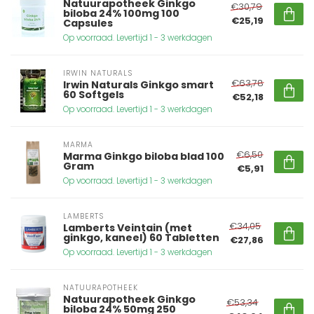
Natuurapotheek Ginkgo
€30,79
biloba 24% 100mg 100
€25,19
Capsules
Op voorraad. Levertijd 1 - 3 werkdagen
IRWIN NATURALS
€63,78
Irwin Naturals Ginkgo smart
60 Softgels
€52,18
Op voorraad. Levertijd 1 - 3 werkdagen
MARMA
€6,50
Marma Ginkgo biloba blad 100
Gram
€5,91
Op voorraad. Levertijd 1 - 3 werkdagen
LAMBERTS
€34,05
Lamberts Veintain (met
ginkgo, kaneel) 60 Tabletten
€27,86
Op voorraad. Levertijd 1 - 3 werkdagen
NATUURAPOTHEEK
Natuurapotheek Ginkgo
€53,34
biloba 24% 50mg 250