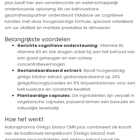
plus biedt hier een verantwoorde en wetenschappelijk
onderbouwde oplossing. Als uw betrouwbare
gezondheidspartner ondersteunt VitAdvice uw cognitieve
functies met deze hoogwaardige formule, speciaal ontwikkeld
om uw vitaliteit en mentale prestaties te stimuleren.
Belangrijkste voordelen
Gerichte cognitieve ondersteuning:
Vitamine B1,
vitamine B3 en zink dragen actief bij aan het behoud van
een goed geheugen en een scherp
concentratievermogen.
Gestandaardiseerd extract:
Bevat hoogwaardig
ginkgo biloba-extract, gestandaardiseerd op 24%
ginkgoflavonglycosides en 6% terpeenlactonen voor een
betrouwbare en constante kwaliteit.
Plantaardige capsules:
De ingrediënten zijn verpakt in
vegetarische capsules, passend binnen een bewuste en
natuurlijke levensstijl.
Hoe het werkt
Naturapharma Ginkgo biloba CMN plus combineert de kracht
van de traditionele tempelboom (Ginkgo biloba) met
essentiële micronutriënten. Het ginkgo-extract bevat de