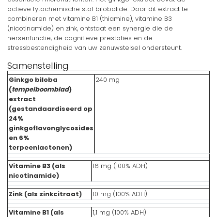
actieve fytochemische stof bilobalide. Door dit extract te
combineren met vitamine B1 (thiamine), vitamine B3
(nicotinamide) en zink, ontstaat een synergie die de
hersenfunctie, de cognitieve prestaties en de
stressbestendigheid van uw zenuwstelsel ondersteunt.
Samenstelling
Ginkgo biloba
240 mg
(
tempelboomblad
)
extract
(gestandaardiseerd op
24%
ginkgoflavonglycosides
en 6%
terpeenlactonen)
Vitamine B3 (als
16 mg (100% ADH)
nicotinamide)
Zink (als zinkcitraat)
10 mg (100% ADH)
Vitamine B1 (als
1,1 mg (100% ADH)