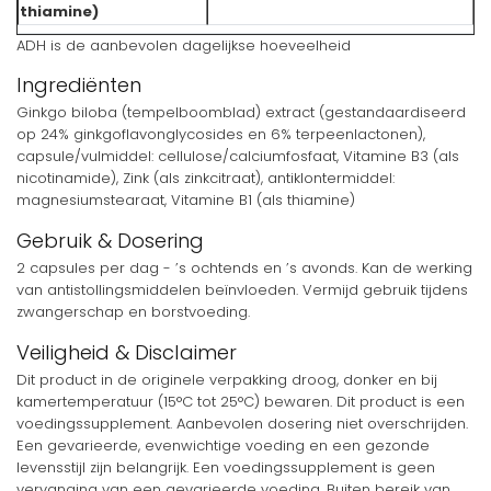
thiamine)
ADH is de aanbevolen dagelijkse hoeveelheid
Ingrediënten
Ginkgo biloba (tempelboomblad) extract (gestandaardiseerd
op 24% ginkgoflavonglycosides en 6% terpeenlactonen),
capsule/vulmiddel: cellulose/calciumfosfaat, Vitamine B3 (als
nicotinamide), Zink (als zinkcitraat), antiklontermiddel:
magnesiumstearaat, Vitamine B1 (als thiamine)
Gebruik & Dosering
2 capsules per dag - ’s ochtends en ’s avonds. Kan de werking
van antistollingsmiddelen beïnvloeden. Vermijd gebruik tijdens
zwangerschap en borstvoeding.
Veiligheid & Disclaimer
Dit product in de originele verpakking droog, donker en bij
kamertemperatuur (15°C tot 25°C) bewaren. Dit product is een
voedingssupplement. Aanbevolen dosering niet overschrijden.
Een gevarieerde, evenwichtige voeding en een gezonde
levensstijl zijn belangrijk. Een voedingssupplement is geen
vervanging van een gevarieerde voeding. Buiten bereik van