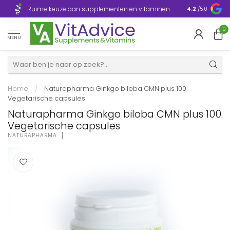
Razendsnelle
Ruime keuze aan supplementen en vitaminen
4.2
/5.0
Europa
0
MENU
Home
/
Naturapharma Ginkgo biloba CMN plus 100
Vegetarische capsules
Naturapharma Ginkgo biloba CMN plus 100
Vegetarische capsules
NATURAPHARMA