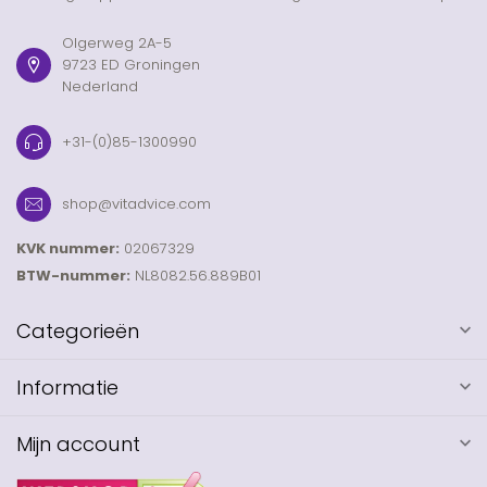
Olgerweg 2A-5
9723 ED Groningen
Nederland
+31-(0)85-1300990
shop@vitadvice.com
KVK nummer:
02067329
BTW-nummer:
NL8082.56.889B01
Categorieën
Informatie
Mijn account