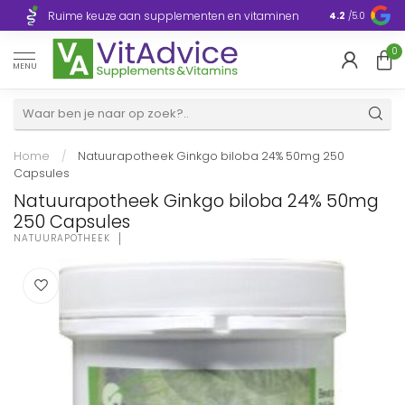
Razendsnelle
Ruime keuze aan supplementen en vitaminen
4.2
/5.0
Europa
0
MENU
Home
/
Natuurapotheek Ginkgo biloba 24% 50mg 250
Capsules
Natuurapotheek Ginkgo biloba 24% 50mg
250 Capsules
NATUURAPOTHEEK