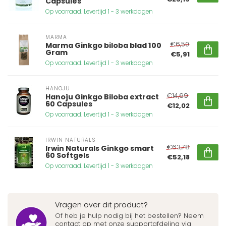
Capsules
Op voorraad. Levertijd 1 - 3 werkdagen
MARMA
€6,50
Marma Ginkgo biloba blad 100
Gram
€5,91
Op voorraad. Levertijd 1 - 3 werkdagen
HANOJU
€14,69
Hanoju Ginkgo Biloba extract
60 Capsules
€12,02
Op voorraad. Levertijd 1 - 3 werkdagen
IRWIN NATURALS
€63,78
Irwin Naturals Ginkgo smart
60 Softgels
€52,18
Op voorraad. Levertijd 1 - 3 werkdagen
Vragen over dit product?
Of heb je hulp nodig bij het bestellen? Neem
contact op met onze supportafdeling via