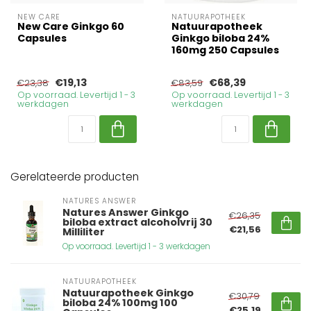
NEW CARE
NATUURAPOTHEEK
New Care Ginkgo 60
Natuurapotheek
Capsules
Ginkgo biloba 24%
160mg 250 Capsules
€19,13
€68,39
€23,38
€83,59
Op voorraad. Levertijd 1 - 3
Op voorraad. Levertijd 1 - 3
werkdagen
werkdagen
Gerelateerde producten
NATURES ANSWER
Natures Answer Ginkgo
€26,35
biloba extract alcoholvrij 30
€21,56
Milliliter
Op voorraad. Levertijd 1 - 3 werkdagen
NATUURAPOTHEEK
Natuurapotheek Ginkgo
€30,79
biloba 24% 100mg 100
€25,19