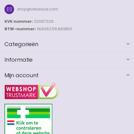
shop@vitadvice.com
KVK nummer:
02067329
BTW-nummer:
NL8082.56.889B01
Categorieën
Informatie
Mijn account