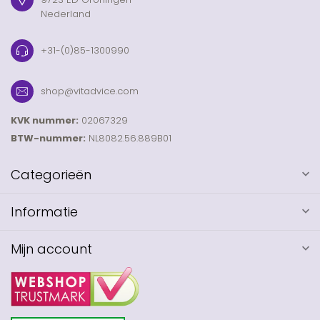
Nederland
+31-(0)85-1300990
shop@vitadvice.com
KVK nummer:
02067329
BTW-nummer:
NL8082.56.889B01
Categorieën
Informatie
Mijn account