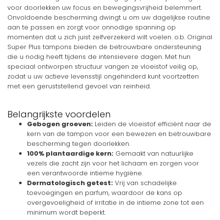
voor doorlekken uw focus en bewegingsvrijheid belemmert.
Onvoldoende bescherming dwingt u om uw dagelijkse routine
aan te passen en zorgt voor onnodige spanning op
momenten dat u zich juist zelfverzekerd wilt voelen. o.b. Original
Super Plus tampons bieden de betrouwbare ondersteuning
die u nodig heeft tijdens de intensievere dagen. Met hun
speciaal ontworpen structuur vangen ze vloeistof veilig op,
zodat u uw actieve levensstijl ongehinderd kunt voortzetten
met een geruststellend gevoel van reinheid.
Belangrijkste voordelen
Gebogen groeven:
Leiden de vloeistof efficiënt naar de
kern van de tampon voor een bewezen en betrouwbare
bescherming tegen doorlekken.
100% plantaardige kern:
Gemaakt van natuurlijke
vezels die zacht zijn voor het lichaam en zorgen voor
een verantwoorde intieme hygiëne.
Dermatologisch getest:
Vrij van schadelijke
toevoegingen en parfum, waardoor de kans op
overgevoeligheid of irritatie in de intieme zone tot een
minimum wordt beperkt.