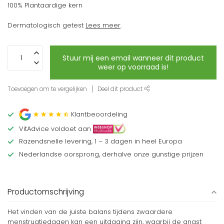
100% Plantaardige kern
Dermatologisch getest
Lees meer
.
Stuur mij een email wanneer dit product
weer op voorraad is!
Toevoegen om te vergelijken
Deel dit product
Klantbeoordeling
VitAdvice voldoet aan
Razendsnelle levering, 1 – 3 dagen in heel Europa
Nederlandse oorsprong, derhalve onze gunstige prijzen
Productomschrijving
Het vinden van de juiste balans tijdens zwaardere
menstruatiedagen kan een uitdaging zijn, waarbij de angst