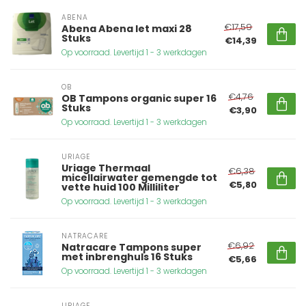
ABENA
€17,59
Abena Abena let maxi 28
Stuks
€14,39
Op voorraad. Levertijd 1 - 3 werkdagen
OB
€4,76
OB Tampons organic super 16
Stuks
€3,90
Op voorraad. Levertijd 1 - 3 werkdagen
URIAGE
Uriage Thermaal
€6,38
micellairwater gemengde tot
€5,80
vette huid 100 Milliliter
Op voorraad. Levertijd 1 - 3 werkdagen
NATRACARE
€6,92
Natracare Tampons super
met inbrenghuls 16 Stuks
€5,66
Op voorraad. Levertijd 1 - 3 werkdagen
URIAGE