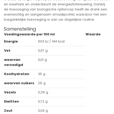
en weefsels en ondersteunt de energiestofwisseling. Dankzij
de toevoeging van biologische rijstsiroop heeft de drank een
evenwichtig en aangenaam smaakprofiel, waardoor het een
toegankelijke toevoeging is aan uw dagelijkse routine.
Samenstelling
Voedingswaarde per 100 ml
Waarde
Energie
603 kJ / 144 kcal
Vet
0,07 g
waarvan
0,01 g
verzadigd
Koolhydraten
35 g
waarvan suikers
26 g
Vezels
0,29 g
Eiwitten
0,72 g
Zout
0,04 g