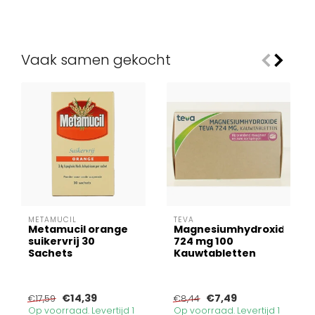
Vaak samen gekocht
METAMUCIL
TEVA
Metamucil orange
Magnesiumhydroxide
suikervrij 30
724 mg 100
Sachets
Kauwtabletten
€14,39
€7,49
€17,59
€8,44
Op voorraad. Levertijd 1
Op voorraad. Levertijd 1