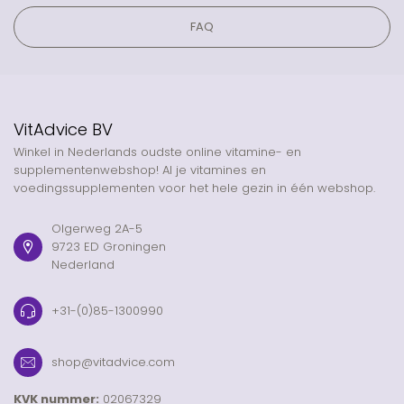
FAQ
VitAdvice BV
Winkel in Nederlands oudste online vitamine- en
supplementenwebshop! Al je vitamines en
voedingssupplementen voor het hele gezin in één webshop.
Olgerweg 2A-5
9723 ED Groningen
Nederland
+31-(0)85-1300990
shop@vitadvice.com
KVK nummer:
02067329