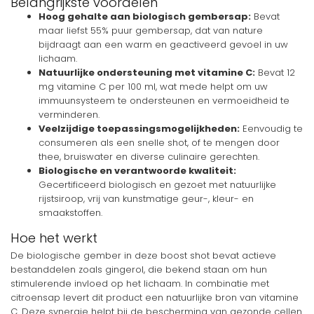
Belangrijkste voordelen
Hoog gehalte aan biologisch gembersap:
Bevat
maar liefst 55% puur gembersap, dat van nature
bijdraagt aan een warm en geactiveerd gevoel in uw
lichaam.
Natuurlijke ondersteuning met vitamine C:
Bevat 12
mg vitamine C per 100 ml, wat mede helpt om uw
immuunsysteem te ondersteunen en vermoeidheid te
verminderen.
Veelzijdige toepassingsmogelijkheden:
Eenvoudig te
consumeren als een snelle shot, of te mengen door
thee, bruiswater en diverse culinaire gerechten.
Biologische en verantwoorde kwaliteit:
Gecertificeerd biologisch en gezoet met natuurlijke
rijstsiroop, vrij van kunstmatige geur-, kleur- en
smaakstoffen.
Hoe het werkt
De biologische gember in deze boost shot bevat actieve
bestanddelen zoals gingerol, die bekend staan om hun
stimulerende invloed op het lichaam. In combinatie met
citroensap levert dit product een natuurlijke bron van vitamine
C. Deze synergie helpt bij de bescherming van gezonde cellen