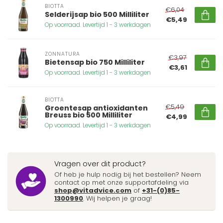
BIOTTA
€6,04
Selderijsap bio 500 Milliliter
€5,49
Op voorraad. Levertijd 1 - 3 werkdagen
ZONNATURA
€3,97
Bietensap bio 750 Milliliter
€3,61
Op voorraad. Levertijd 1 - 3 werkdagen
BIOTTA
€5,49
Groentesap antioxidanten
Breuss bio 500 Milliliter
€4,99
Op voorraad. Levertijd 1 - 3 werkdagen
Vragen over dit product?
Of heb je hulp nodig bij het bestellen? Neem
contact op met onze supportafdeling via
shop@vitadvice.com
of
+31-(0)85-
1300990
. Wij helpen je graag!