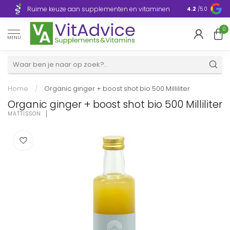
Razendsnelle
Ruime keuze aan supplementen en vitaminen
4.2
/5.0
Europa
0
MENU
Home
/
Organic ginger + boost shot bio 500 Milliliter
Organic ginger + boost shot bio 500 Milliliter
MATTISSON