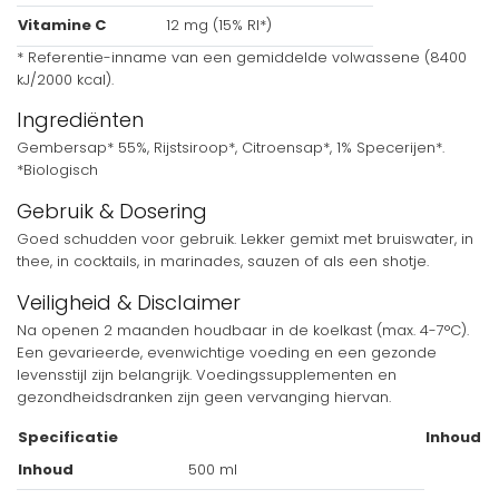
Vitamine C
12 mg (15% RI*)
* Referentie-inname van een gemiddelde volwassene (8400
kJ/2000 kcal).
Ingrediënten
Gembersap* 55%, Rijstsiroop*, Citroensap*, 1% Specerijen*.
*Biologisch
Gebruik & Dosering
Goed schudden voor gebruik. Lekker gemixt met bruiswater, in
thee, in cocktails, in marinades, sauzen of als een shotje.
Veiligheid & Disclaimer
Na openen 2 maanden houdbaar in de koelkast (max. 4-7°C).
Een gevarieerde, evenwichtige voeding en een gezonde
levensstijl zijn belangrijk. Voedingssupplementen en
gezondheidsdranken zijn geen vervanging hiervan.
Specificatie
Inhoud
Inhoud
500 ml