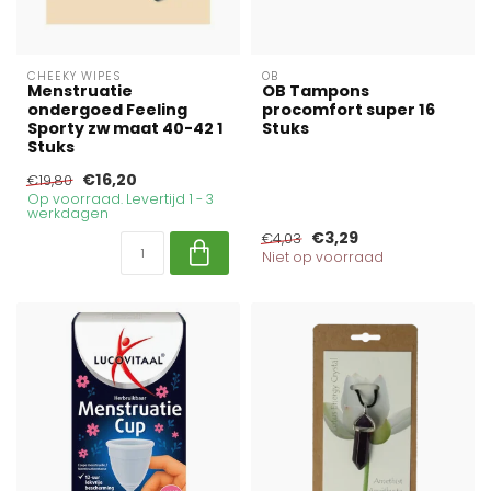
CHEEKY WIPES
OB
Menstruatie
OB Tampons
ondergoed Feeling
procomfort super 16
Sporty zw maat 40-42 1
Stuks
Stuks
€16,20
€19,80
Op voorraad. Levertijd 1 - 3
werkdagen
€3,29
€4,03
Niet op voorraad