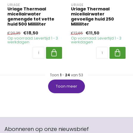
URIAGE
URIAGE
Uriage Thermaal
Uriage Thermaal
micellairwater
micellairwater
gemengde tot vette
gevoelige huid 250
huid 500 Milliliter
Milliliter
€18,50
€11,50
€20,35
€12,65
Op voorraad. Levertijd 1 - 3
Op voorraad. Levertijd 1 - 3
werkdagen
werkdagen
Toon
1
-
24
van 53
Toon meer
Abonneren op onze nieuwsbrief