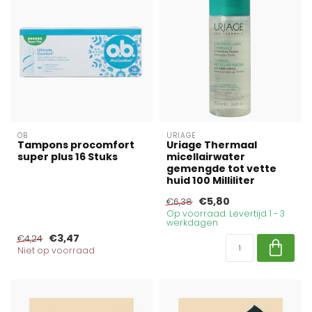
OB
URIAGE
Tampons procomfort
Uriage Thermaal
super plus 16 Stuks
micellairwater
gemengde tot vette
huid 100 Milliliter
€5,80
€6,38
Op voorraad. Levertijd 1 - 3
werkdagen
€3,47
€4,24
Niet op voorraad