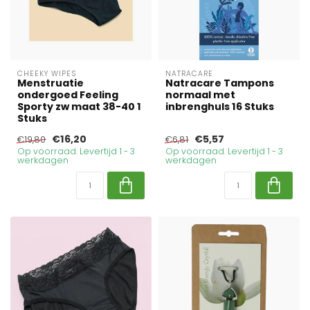
CHEEKY WIPES
NATRACARE
Menstruatie
Natracare Tampons
ondergoed Feeling
normaal met
Sporty zw maat 38-40 1
inbrenghuls 16 Stuks
Stuks
€16,20
€5,57
€19,80
€6,81
Op voorraad. Levertijd 1 - 3
Op voorraad. Levertijd 1 - 3
werkdagen
werkdagen