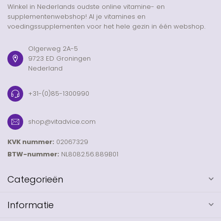
Winkel in Nederlands oudste online vitamine- en
supplementenwebshop! Al je vitamines en
voedingssupplementen voor het hele gezin in één webshop.
Olgerweg 2A-5
9723 ED Groningen
Nederland
+31-(0)85-1300990
shop@vitadvice.com
KVK nummer:
02067329
BTW-nummer:
NL8082.56.889B01
Categorieën
Informatie