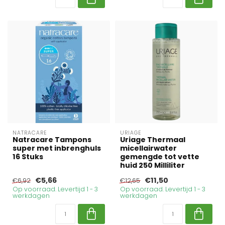
NATRACARE
URIAGE
Natracare Tampons
Uriage Thermaal
super met inbrenghuls
micellairwater
16 Stuks
gemengde tot vette
huid 250 Milliliter
€5,66
€11,50
€6,92
€12,65
Op voorraad. Levertijd 1 - 3
Op voorraad. Levertijd 1 - 3
werkdagen
werkdagen