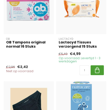
OB
LACTACYD
OB Tampons original
Lactacyd Tissues
normal 16 Stuks
verzorgend 15 Stuks
€4,99
€5,49
Op voorraad. Levertijd 1 - 3
werkdagen
€2,42
€2,96
Niet op voorraad