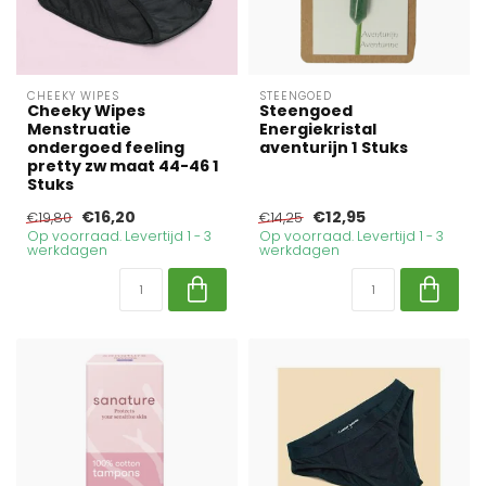
CHEEKY WIPES
STEENGOED
Cheeky Wipes
Steengoed
Menstruatie
Energiekristal
ondergoed feeling
aventurijn 1 Stuks
pretty zw maat 44-46 1
Stuks
€16,20
€12,95
€19,80
€14,25
Op voorraad. Levertijd 1 - 3
Op voorraad. Levertijd 1 - 3
werkdagen
werkdagen