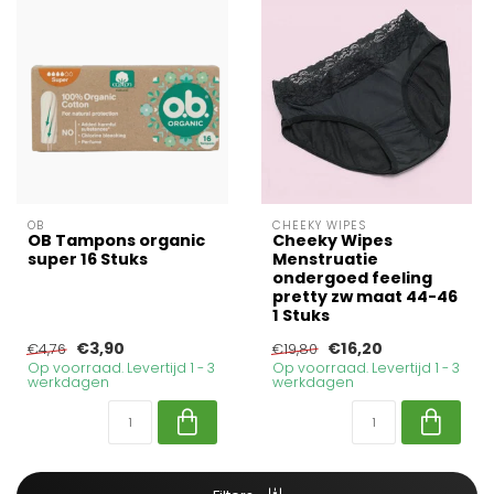
OB
CHEEKY WIPES
OB Tampons organic
Cheeky Wipes
super 16 Stuks
Menstruatie
ondergoed feeling
pretty zw maat 44-46
1 Stuks
€3,90
€16,20
€4,76
€19,80
Op voorraad. Levertijd 1 - 3
Op voorraad. Levertijd 1 - 3
werkdagen
werkdagen