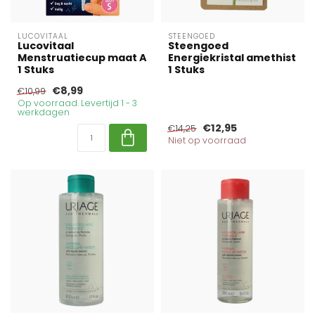
LUCOVITAAL
STEENGOED
Lucovitaal
Steengoed
Menstruatiecup maat A
Energiekristal amethist
1 Stuks
1 Stuks
€8,99
€10,99
Op voorraad. Levertijd 1 - 3
werkdagen
€12,95
€14,25
Niet op voorraad