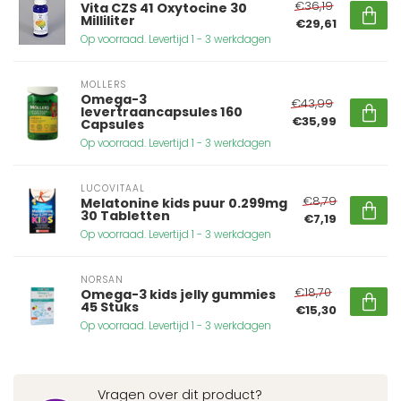
€36,19
Vita CZS 41 Oxytocine 30
Milliliter
€29,61
Op voorraad. Levertijd 1 - 3 werkdagen
MOLLERS
Omega-3
€43,99
levertraancapsules 160
€35,99
Capsules
Op voorraad. Levertijd 1 - 3 werkdagen
LUCOVITAAL
€8,79
Melatonine kids puur 0.299mg
30 Tabletten
€7,19
Op voorraad. Levertijd 1 - 3 werkdagen
NORSAN
€18,70
Omega-3 kids jelly gummies
45 Stuks
€15,30
Op voorraad. Levertijd 1 - 3 werkdagen
Vragen over dit product?