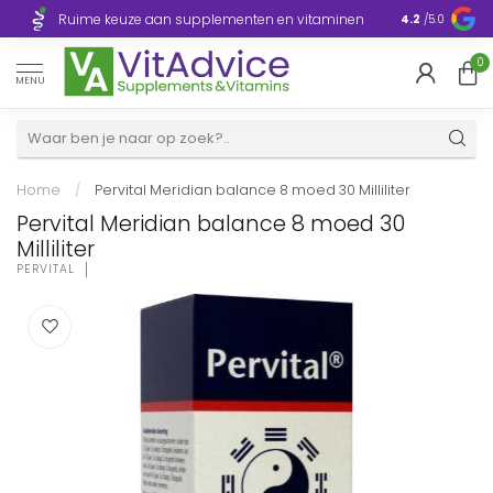
Razendsnelle
Ruime keuze aan supplementen en vitaminen
4.2
/5.0
Europa
0
MENU
Home
/
Pervital Meridian balance 8 moed 30 Milliliter
Pervital Meridian balance 8 moed 30
Milliliter
PERVITAL