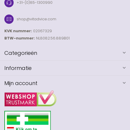
+31-(0)85-1300990
shop@vitadvice.com
KVK nummer:
02067329
BTW-nummer:
NL8082.56.889B01
Categorieën
Informatie
Mijn account