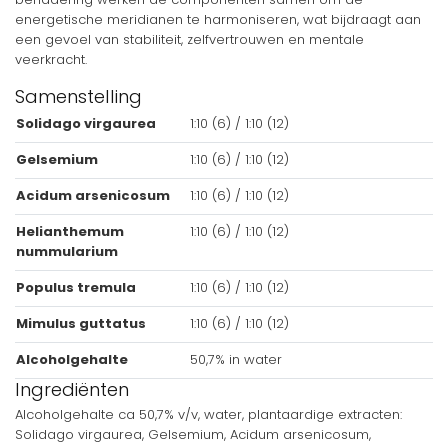
energetische meridianen te harmoniseren, wat bijdraagt aan
een gevoel van stabiliteit, zelfvertrouwen en mentale
veerkracht.
Samenstelling
Solidago virgaurea
1:10 (6) / 1:10 (12)
Gelsemium
1:10 (6) / 1:10 (12)
Acidum arsenicosum
1:10 (6) / 1:10 (12)
Helianthemum
1:10 (6) / 1:10 (12)
nummularium
Populus tremula
1:10 (6) / 1:10 (12)
Mimulus guttatus
1:10 (6) / 1:10 (12)
Alcoholgehalte
50,7% in water
Ingrediënten
Alcoholgehalte ca 50,7% v/v, water, plantaardige extracten:
Solidago virgaurea, Gelsemium, Acidum arsenicosum,