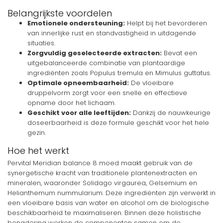
Belangrijkste voordelen
Emotionele ondersteuning:
Helpt bij het bevorderen
van innerlijke rust en standvastigheid in uitdagende
situaties.
Zorgvuldig geselecteerde extracten:
Bevat een
uitgebalanceerde combinatie van plantaardige
ingrediënten zoals Populus tremula en Mimulus guttatus.
Optimale opneembaarheid:
De vloeibare
druppelvorm zorgt voor een snelle en effectieve
opname door het lichaam.
Geschikt voor alle leeftijden:
Dankzij de nauwkeurige
doseerbaarheid is deze formule geschikt voor het hele
gezin.
Hoe het werkt
Pervital Meridian balance 8 moed maakt gebruik van de
synergetische kracht van traditionele plantenextracten en
mineralen, waaronder Solidago virgaurea, Gelsemium en
Helianthemum nummularium. Deze ingrediënten zijn verwerkt in
een vloeibare basis van water en alcohol om de biologische
beschikbaarheid te maximaliseren. Binnen deze holistische
benadering werken de componenten samen om de