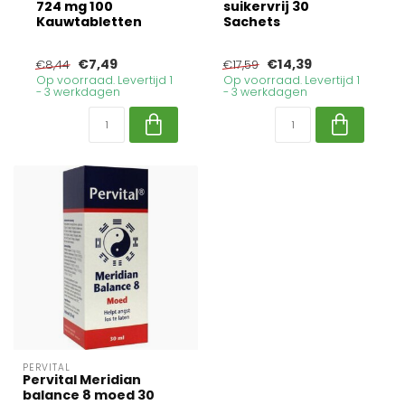
724 mg 100
suikervrij 30
Kauwtabletten
Sachets
€7,49
€14,39
€8,44
€17,59
Op voorraad. Levertijd 1
Op voorraad. Levertijd 1
- 3 werkdagen
- 3 werkdagen
PERVITAL
Pervital Meridian
balance 8 moed 30