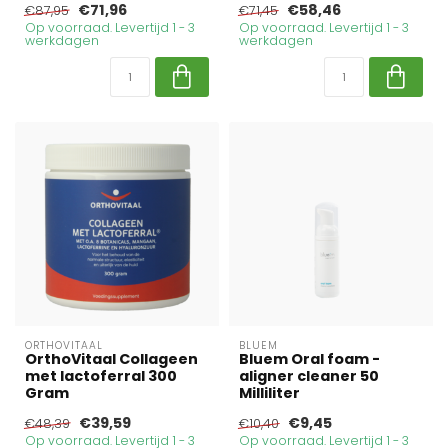
€71,96
€58,46
€87,95
€71,45
Op voorraad. Levertijd 1 - 3
Op voorraad. Levertijd 1 - 3
werkdagen
werkdagen
ORTHOVITAAL
BLUEM
OrthoVitaal Collageen
Bluem Oral foam -
met lactoferral 300
aligner cleaner 50
Gram
Milliliter
€39,59
€9,45
€48,39
€10,40
Op voorraad. Levertijd 1 - 3
Op voorraad. Levertijd 1 - 3