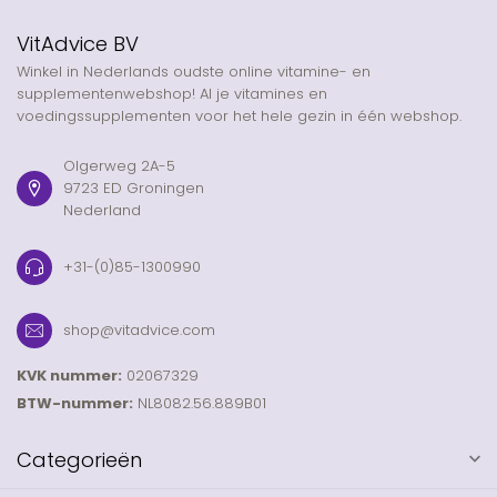
VitAdvice BV
Winkel in Nederlands oudste online vitamine- en
supplementenwebshop! Al je vitamines en
voedingssupplementen voor het hele gezin in één webshop.
Olgerweg 2A-5
9723 ED Groningen
Nederland
+31-(0)85-1300990
shop@vitadvice.com
KVK nummer:
02067329
BTW-nummer:
NL8082.56.889B01
Categorieën