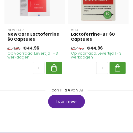
NEW CARE
VITALS
New Care Lactoferrine
Lactoferrine-BT 60
60 Capsules
Capsules
€44,96
€44,96
€54,95
€54,95
Op voorraad. Levertijd 1 - 3
Op voorraad. Levertijd 1 - 3
werkdagen
werkdagen
Toon
1
-
24
van 38
Toon meer