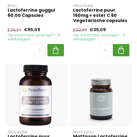
RPSH
PROVIFORM
Lactoferrine guggul
Lactoferrine puur
60.00 Capsules
150mg + ester C 60
Vegetarische capsules
€95,09
€35,09
€116,23
€42,89
Op voorraad. Levertijd 1 - 3
Op voorraad. Levertijd 1 - 3
werkdagen
werkdagen
PROVIFORM
MATTISSON
Lactoferrine puur
Mattisson Lactoferrine