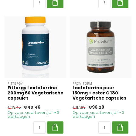
FITTERGY
PROVIFORM
Fittergy Lactoferrine
Lactoferrine puur
200mg 60 Vegetarische
150mg + ester C 180
capsules
Vegetarische capsules
€40,46
€96,29
€49,45
€117,69
Op voorraad. Levertijd 1 - 3
Op voorraad. Levertijd 1 - 3
werkdagen
werkdagen