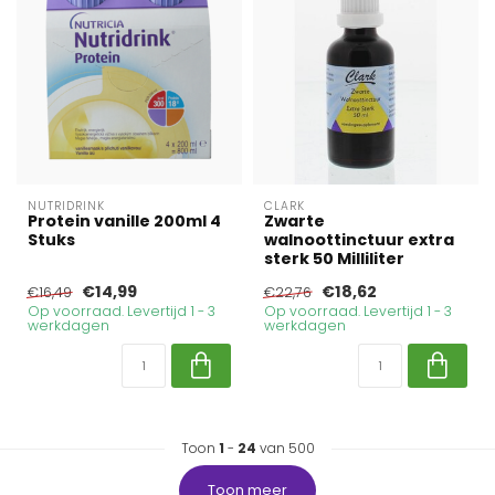
NUTRIDRINK
CLARK
Protein vanille 200ml 4
Zwarte
Stuks
walnoottinctuur extra
sterk 50 Milliliter
€14,99
€18,62
€16,49
€22,76
Op voorraad. Levertijd 1 - 3
Op voorraad. Levertijd 1 - 3
werkdagen
werkdagen
Toon
1
-
24
van 500
Toon meer