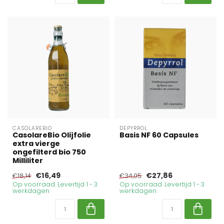
CASOLAREBIO
DEPYRROL
CasolareBio Olijfolie
Basis NF 60 Capsules
extra vierge
ongefilterd bio 750
Milliliter
€16,49
€27,86
€18,14
€34,05
Op voorraad. Levertijd 1 - 3
Op voorraad. Levertijd 1 - 3
werkdagen
werkdagen