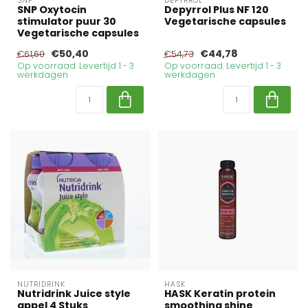
SNP
DEPYRROL
SNP Oxytocin
Depyrrol Plus NF 120
stimulator puur 30
Vegetarische capsules
Vegetarische capsules
€50,40
€44,78
€61,60
€54,73
Op voorraad. Levertijd 1 - 3
Op voorraad. Levertijd 1 - 3
werkdagen
werkdagen
NUTRIDRINK
HASK
Nutridrink Juice style
HASK Keratin protein
appel 4 Stuks
smoothing shine