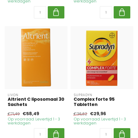
werkdagen
werkdagen
LIVON
SUPRADYN
Altrient C liposomaal 30
Complex forte 95
Sachets
Tabletten
€58,49
€29,96
€71,49
€36,62
Op voorraad. Levertijd 1 - 3
Op voorraad. Levertijd 1 - 3
werkdagen
werkdagen