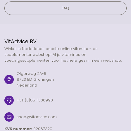
FAQ
VitAdvice BV
Winkel in Nederlands oudste online vitamine- en
supplementenwebshop! Al je vitamines en
voedingssupplementen voor het hele gezin in één webshop.
Olgerweg 2A-5
9723 ED Groningen
Nederland
+31-(0)85-1300990
shop@vitadvice.com
KVK nummer:
02067329