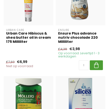
URBAN CARE
ENSURE
Urban Care Hibiscus &
Ensure Plus advance
shea butter oil in cream
nutriv chocolade 220
175 Milliliter
Milliliter
€3,98
€4,38
Op voorraad. Levertijd 1 - 3
werkdagen
€6,99
€7,69
Niet op voorraad