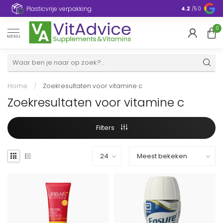
Plasticvrije verpakking
4.2
/5.0
0
MENU
Home
/
Zoekresultaten voor vitamine c
Zoekresultaten voor vitamine c
Filters