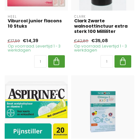
HEEL
CLARK
Viburcol junior flacons
Clark Zwarte
10 Stuks
walnoottinctuur extra
sterk 100 Milliliter
€14,39
€35,08
€17,59
€42,88
Op voorraad. Levertijd 1 - 3
Op voorraad. Levertijd 1 - 3
werkdagen
werkdagen