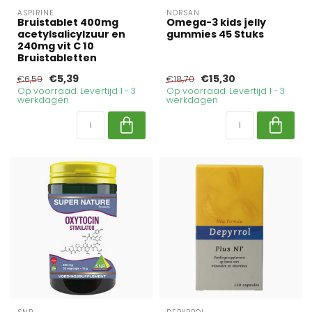
ASPIRINE
NORSAN
Bruistablet 400mg
Omega-3 kids jelly
acetylsalicylzuur en
gummies 45 Stuks
240mg vit C 10
Bruistabletten
€5,39
€15,30
€6,59
€18,70
Op voorraad. Levertijd 1 - 3
Op voorraad. Levertijd 1 - 3
werkdagen
werkdagen