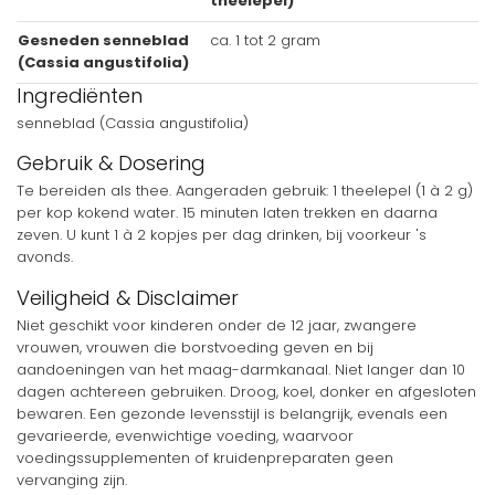
theelepel)
Gesneden senneblad
ca. 1 tot 2 gram
(Cassia angustifolia)
Ingrediënten
senneblad (Cassia angustifolia)
Gebruik & Dosering
Te bereiden als thee. Aangeraden gebruik: 1 theelepel (1 à 2 g)
per kop kokend water. 15 minuten laten trekken en daarna
zeven. U kunt 1 à 2 kopjes per dag drinken, bij voorkeur 's
avonds.
Veiligheid & Disclaimer
Niet geschikt voor kinderen onder de 12 jaar, zwangere
vrouwen, vrouwen die borstvoeding geven en bij
aandoeningen van het maag-darmkanaal. Niet langer dan 10
dagen achtereen gebruiken. Droog, koel, donker en afgesloten
bewaren. Een gezonde levensstijl is belangrijk, evenals een
gevarieerde, evenwichtige voeding, waarvoor
voedingssupplementen of kruidenpreparaten geen
vervanging zijn.