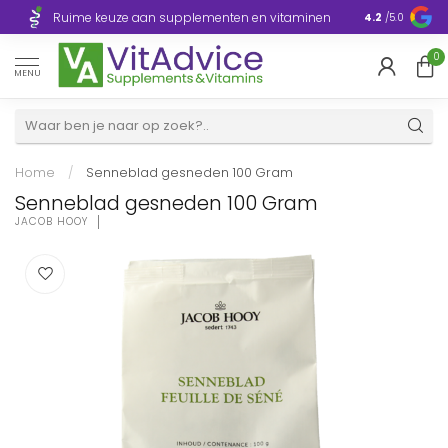
Razendsnelle
Ruime keuze aan supplementen en vitaminen
4.2
/5.0
Europa
0
MENU
Home
/
Senneblad gesneden 100 Gram
Senneblad gesneden 100 Gram
JACOB HOOY