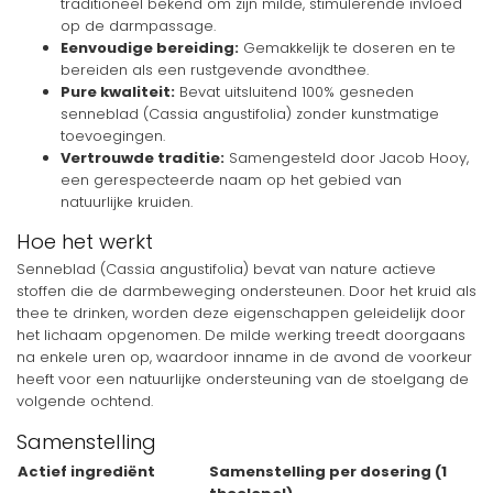
traditioneel bekend om zijn milde, stimulerende invloed
op de darmpassage.
Eenvoudige bereiding:
Gemakkelijk te doseren en te
bereiden als een rustgevende avondthee.
Pure kwaliteit:
Bevat uitsluitend 100% gesneden
senneblad (Cassia angustifolia) zonder kunstmatige
toevoegingen.
Vertrouwde traditie:
Samengesteld door Jacob Hooy,
een gerespecteerde naam op het gebied van
natuurlijke kruiden.
Hoe het werkt
Senneblad (Cassia angustifolia) bevat van nature actieve
stoffen die de darmbeweging ondersteunen. Door het kruid als
thee te drinken, worden deze eigenschappen geleidelijk door
het lichaam opgenomen. De milde werking treedt doorgaans
na enkele uren op, waardoor inname in de avond de voorkeur
heeft voor een natuurlijke ondersteuning van de stoelgang de
volgende ochtend.
Samenstelling
Actief ingrediënt
Samenstelling per dosering (1