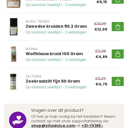
€9,15
Op voorraad. Levertijd 1 - 3 werkdagen
MARIA TREBEN
€14,29
Zweedse kruiden 90.2 Gram
€12,99
Op voorraad. Levertijd 1 - 3 werkdagen
MARMA
€5,38
Wolfklauw kruid 100 Gram
€4,89
Op voorraad. Levertijd 1 - 3 werkdagen
SALTERRA
€5,23
Zeekraalzilt fijn 50 Gram
€4,75
Op voorraad. Levertijd 1 - 3 werkdagen
Vragen over dit product?
Of heb je hulp nodig bij het bestellen? Neem
contact op met onze supportafdeling via
shop@vitadvice.com
of
+31-(0)85-