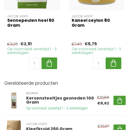
JACOB HOOY
JACOB HOOY
Sennepeulen heel 60
Kaneel ceylon 80
Gram
Gram
€2,91
€6,75
€3,20
€7,43
Op voorraad. Levertijd 1 - 3
Op voorraad. Levertijd 1 - 3
werkdagen
werkdagen
Gerelateerde producten
MARMA
€10,58
Kersensteeltjes gesneden 100
Gram
€9,62
Op voorraad. Levertijd 1 - 3 werkdagen
JACOB HOOY
€10,07
Kleefkruid 250 Gram