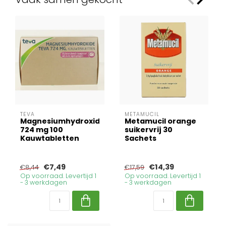
TEVA
METAMUCIL
Magnesiumhydroxide
Metamucil orange
724 mg 100
suikervrij 30
Kauwtabletten
Sachets
€7,49
€14,39
€8,44
€17,59
Op voorraad. Levertijd 1
Op voorraad. Levertijd 1
- 3 werkdagen
- 3 werkdagen