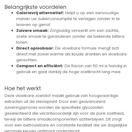
Belangrijkste voordelen
Calorievrij alternatief:
Helpt u op een eenvoudige
manier uw suikerconsumptie te verlagen zonder in te
leveren op genot.
Zuivere smaak:
Zorgvuldig verwerkt om een zachte,
zoete smaak te garanderen zonder de bekende bittere
tonen.
Direct oplosbaar:
De vloeibare formule mengt zich
direct met zowel warme als koude dranken en vloeibare
gerechten.
Compact en efficiënt:
De flacon van 50 ml is handig in
gebruik en gaat dankzij de hoge zoetkracht lang mee.
Hoe het werkt
Deze vloeibare zoetstof maakt gebruik van hoogwaardige
extracten uit de steviaplant. Door een geavanceerd
zuiveringsproces worden de specifieke glycosiden
geselecteerd die verantwoordelijk zijn voor de pure zoetheid,
terwijl de bittere smaakcomponenten achterblijven. Dit zorgt
voor een betrouwbare en constante kwaliteit die uw dagelijkse
gezonde keuzes optimaal ondersteunt.