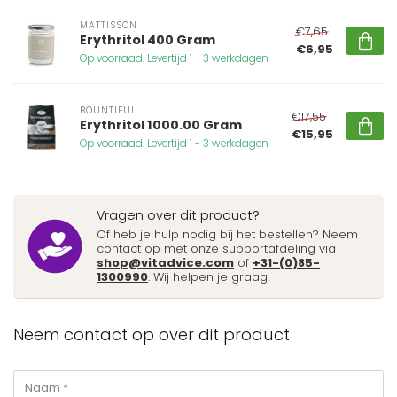
MATTISSON
€7,65
Erythritol 400 Gram
€6,95
Op voorraad. Levertijd 1 - 3 werkdagen
BOUNTIFUL
€17,55
Erythritol 1000.00 Gram
€15,95
Op voorraad. Levertijd 1 - 3 werkdagen
Vragen over dit product?
Of heb je hulp nodig bij het bestellen? Neem
contact op met onze supportafdeling via
shop@vitadvice.com
of
+31-(0)85-
1300990
. Wij helpen je graag!
Neem contact op over dit product