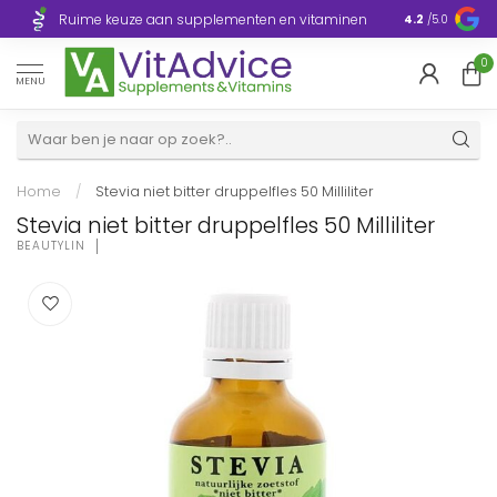
Razendsnelle
Ruime keuze aan supplementen en vitaminen
4.2
/5.0
Europa
0
MENU
Home
/
Stevia niet bitter druppelfles 50 Milliliter
Stevia niet bitter druppelfles 50 Milliliter
BEAUTYLIN