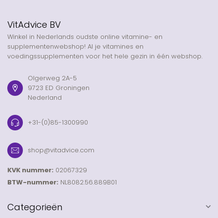
VitAdvice BV
Winkel in Nederlands oudste online vitamine- en
supplementenwebshop! Al je vitamines en
voedingssupplementen voor het hele gezin in één webshop.
Olgerweg 2A-5
9723 ED Groningen
Nederland
+31-(0)85-1300990
shop@vitadvice.com
KVK nummer:
02067329
BTW-nummer:
NL8082.56.889B01
Categorieën