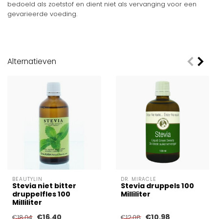
bedoeld als zoetstof en dient niet als vervanging voor een
gevarieerde voeding.
Alternatieven
BEAUTYLIN
DR. MIRACLE
Stevia niet bitter
Stevia druppels 100
druppelfles 100
Milliliter
Milliliter
€16,40
€10,98
€18,04
€12,08