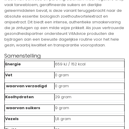
vaak tarwebloem, geraffineerde suikers en dierlijke
geleermiddelen bevat, is deze variant teruggebracht naar de
absolute essentie: biologisch zoethoutwortelextract en
anijsextract. Dit biedt een intense, authentieke smaakervaring
die je zintuigen op een milde wijze prikkelt. Als jouw vertrouwde
gezondheidspartner ondersteunt VitAdvice producten die
bijdragen aan een bewuste dagelijkse routine voor het hele
gezin, waarbij kwaliteit en transparantie vooropstaan.
Samenstelling
Energie
659 kJ / 152 kcal
Vet
0 gram
waarvan verzadigd
0 gram
Koolhydraten
29 gram
waarvan suikers
9 gram
Vezels
1,8 gram