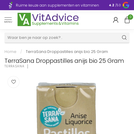
Razendsnelle
Ruime keuze aan supplementen en vitaminen
4.2
/5.0
Europa
0
MENU
Home
/
TerraSana Droppastilles anijs bio 25 Gram
TerraSana Droppastilles anijs bio 25 Gram
TERRASANA