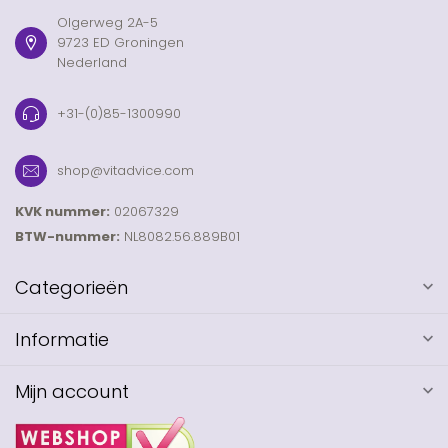
Olgerweg 2A-5
9723 ED Groningen
Nederland
+31-(0)85-1300990
shop@vitadvice.com
KVK nummer:
02067329
BTW-nummer:
NL8082.56.889B01
Categorieën
Informatie
Mijn account