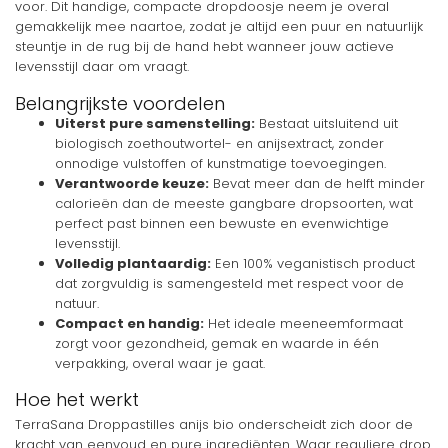
voor. Dit handige, compacte dropdoosje neem je overal
gemakkelijk mee naartoe, zodat je altijd een puur en natuurlijk
steuntje in de rug bij de hand hebt wanneer jouw actieve
levensstijl daar om vraagt.
Belangrijkste voordelen
Uiterst pure samenstelling:
Bestaat uitsluitend uit
biologisch zoethoutwortel- en anijsextract, zonder
onnodige vulstoffen of kunstmatige toevoegingen.
Verantwoorde keuze:
Bevat meer dan de helft minder
calorieën dan de meeste gangbare dropsoorten, wat
perfect past binnen een bewuste en evenwichtige
levensstijl.
Volledig plantaardig:
Een 100% veganistisch product
dat zorgvuldig is samengesteld met respect voor de
natuur.
Compact en handig:
Het ideale meeneemformaat
zorgt voor gezondheid, gemak en waarde in één
verpakking, overal waar je gaat.
Hoe het werkt
TerraSana Droppastilles anijs bio onderscheidt zich door de
kracht van eenvoud en pure ingrediënten. Waar reguliere drop