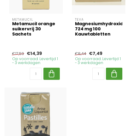
METAMUCIL
TEVA
Metamucil orange
Magnesiumhydroxide
suikervrij 30
724 mg 100
Sachets
Kauwtabletten
€14,39
€7,49
€17,59
€8,44
Op voorraad. Levertijd 1
Op voorraad. Levertijd 1
- 3 werkdagen
- 3 werkdagen