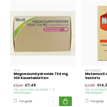
TEVA
METAMUCIL
Magnesiumhydroxide 724 mg
Metamucil o
100 Kauwtabletten
Sachets
€7,49
€14,
€8,44
€17,59
Op voorraad. Levertijd 1 - 3
Op voorraad. Le
werkdagen
werkdagen
Vergelijk
Vergelijk