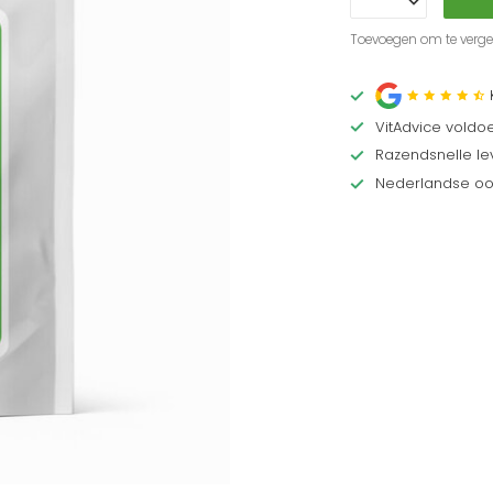
Toevoegen om te vergel
VitAdvice voldo
Razendsnelle lev
Nederlandse oor