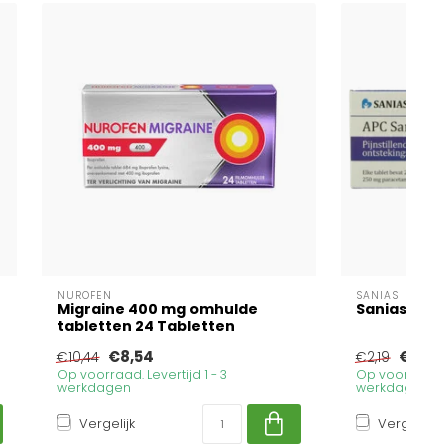
NUROFEN
SANIAS
Migraine 400 mg omhulde
Sanias APC 
tabletten 24 Tabletten
€8,54
€1,79
€10,44
€2,19
Op voorraad. Levertijd 1 - 3
Op voorraad. Le
werkdagen
werkdagen
Vergelijk
Vergelijk