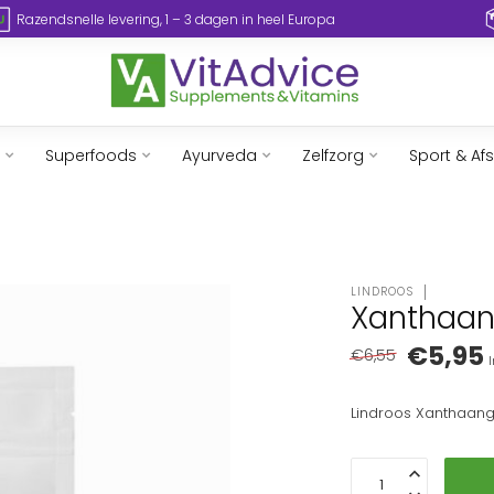
Razendsnelle levering, 1 – 3 dagen in heel Europa
Superfoods
Ayurveda
Zelfzorg
Sport & Af
LINDROOS
Xanthaan
€5,95
€6,55
I
Lindroos Xanthaang