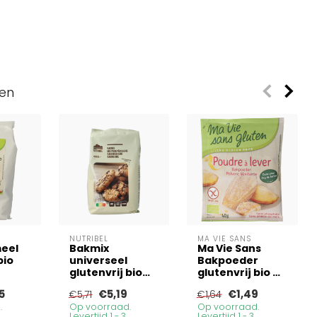
ven
NUTRIBEL
MA VIE SANS
eel
Bakmix
Ma Vie Sans
bio
universeel
Bakpoeder
glutenvrij bio
glutenvrij bio 40
450 Gram
Gram
5
€5,19
€1,49
€5,71
€1,64
.
Op voorraad.
Op voorraad.
Levertijd 1 - 3
Levertijd 1 - 3