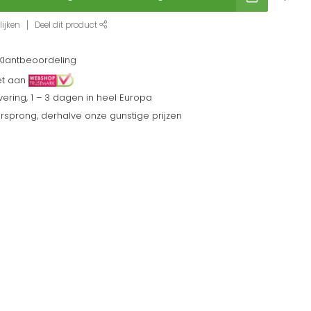
ijken
Deel dit product
Klantbeoordeling
et aan
ering, 1 – 3 dagen in heel Europa
sprong, derhalve onze gunstige prijzen