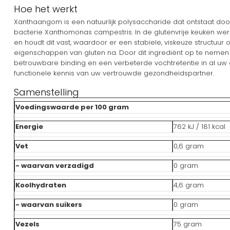
Hoe het werkt
Xanthaangom is een natuurlijk polysaccharide dat ontstaat do
bacterie Xanthomonas campestris. In de glutenvrije keuken werkt
en houdt dit vast, waardoor er een stabiele, viskeuze structuur
eigenschappen van gluten na. Door dit ingrediënt op te nemen i
betrouwbare binding en een verbeterde vochtretentie in al uw 
functionele kennis van uw vertrouwde gezondheidspartner.
Samenstelling
Voedingswaarde per 100 gram
Energie
762 kJ / 181 kcal
Vet
0,6 gram
- waarvan verzadigd
0 gram
Koolhydraten
4,6 gram
- waarvan suikers
0 gram
Vezels
75 gram