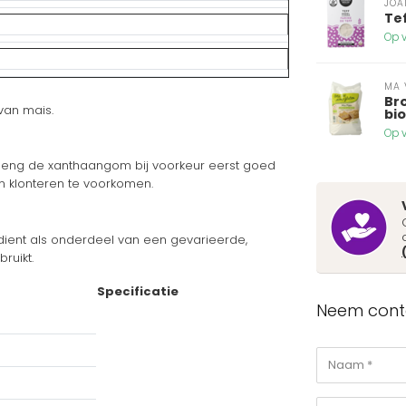
JOA
Te
Op v
MA 
Br
van mais.
bi
Op v
. Meng de xanthaangom bij voorkeur eerst goed
m klonteren te voorkomen.
dient als onderdeel van een gevarieerde,
ruikt.
Specificatie
Neem conta