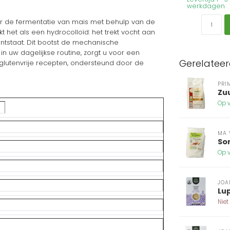
werkdagen
or de fermentatie van mais met behulp van de
 het als een hydrocolloïd: het trekt vocht aan
 ontstaat. Dit bootst de mechanische
n uw dagelijkse routine, zorgt u voor een
Gerelatee
glutenvrije recepten, ondersteund door de
PRI
Zu
Op v
MA 
So
Op v
JOA
Lu
Niet