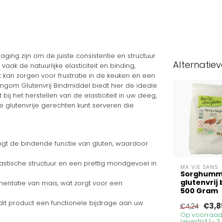
aging zijn om de juiste consistentie en structuur
Alternatie
aak de natuurlijke elasticiteit en binding,
t kan zorgen voor frustratie in de keuken en een
angom Glutenvrij Bindmiddel biedt hier de ideale
ij het herstellen van de elasticiteit in uw deeg,
glutenvrije gerechten kunt serveren die
t de bindende functie van gluten, waardoor
astische structuur en een prettig mondgevoel in
MA VIE SANS
Sorghumm
glutenvrij 
mentatie van mais, wat zorgt voor een
500 Gram
dit product een functionele bijdrage aan uw
€3,8
€4,24
Op voorraad
Levertijd 1 - 3