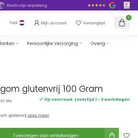
Plasticvrije verpakking
0
Mijn account
Verlanglijst
Taal
slanken
Persoonlijke Verzorging
Overig
gom glutenvrij 100 Gram
Op voorraad. Levertijd 1 - 3 werkdagen
ncl. btw
om glutenvrij
Lees meer
.
Toevoegen aan winkelwagen