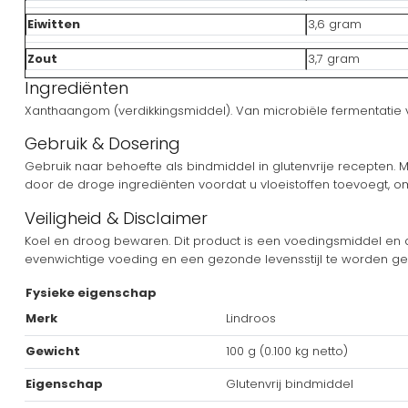
Eiwitten
3,6 gram
Zout
3,7 gram
Ingrediënten
Xanthaangom (verdikkingsmiddel). Van microbiële fermentatie 
Gebruik & Dosering
Gebruik naar behoefte als bindmiddel in glutenvrije recepten
door de droge ingrediënten voordat u vloeistoffen toevoegt, o
Veiligheid & Disclaimer
Koel en droog bewaren. Dit product is een voedingsmiddel en 
evenwichtige voeding en een gezonde levensstijl te worden geb
Fysieke eigenschap
Merk
Lindroos
Gewicht
100 g (0.100 kg netto)
Eigenschap
Glutenvrij bindmiddel