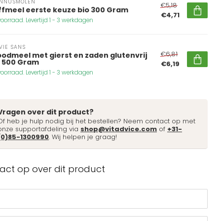
NNUSMOLEN
€5,18
ffmeel eerste keuze bio 300 Gram
€4,71
oorraad. Levertijd 1 - 3 werkdagen
VIE SANS
€6,81
oodmeel met gierst en zaden glutenvrij
o 500 Gram
€6,19
oorraad. Levertijd 1 - 3 werkdagen
Vragen over dit product?
Of heb je hulp nodig bij het bestellen? Neem contact op met
onze supportafdeling via
shop@vitadvice.com
of
+31-
(0)85-1300990
. Wij helpen je graag!
ct op over dit product