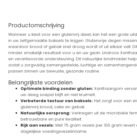
Productomschrijving
Wanneer u kiest voor een glutenvrij dieet, kan het een grote uitd
in uw zelfgemaakte baksels te krijgen. Glutenvrije degen missen v
waardoor brood of gebak snel droog wordt of uit elkaar valt. Di
minder smakelijk resultaat voor u en uw gezin. Lindroos Xantha
en verantwoorde ondersteuning. Dit natuurlijke bindmiddel helpt b
zodat u zorgvuldig samengestelde, luchtige en samenhangende 
passen binnen uw bewuste, gezonde routine.
Belangrijkste voordelen
Optimale binding zonder gluten:
Xanthaangom vervang
uw deeg soepel blijft en niet kruimelt.
Verbeterde textuur van baksels:
Het zorgt voor een el
glutenvrij brood, cake en gebak.
Natuurlijke oorsprong:
Verkregen uit de microbiële fer
betrouwbare en pure kwaliteit.
Rijk aan vezels:
Met 75 gram vezels per 100 gram levert 
dagelijkse voedingsvezelinname.