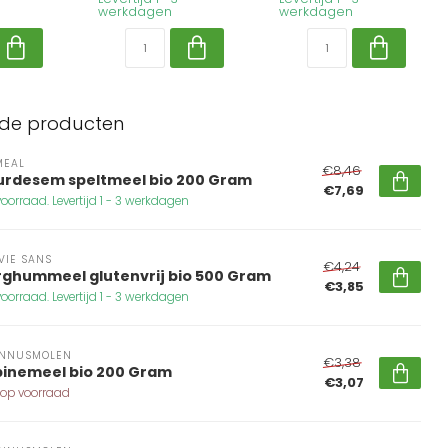
werkdagen
werkdagen
rde producten
MEAL
€8,46
urdesem speltmeel bio 200 Gram
€7,69
oorraad. Levertijd 1 - 3 werkdagen
VIE SANS
€4,24
rghummeel glutenvrij bio 500 Gram
€3,85
oorraad. Levertijd 1 - 3 werkdagen
NNUSMOLEN
€3,38
pinemeel bio 200 Gram
€3,07
 op voorraad