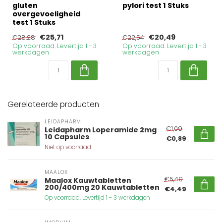
gluten
pylori test 1 Stuks
overgevoeligheid
test 1 Stuks
€25,71
€20,49
€28,28
€22,54
Op voorraad. Levertijd 1 - 3
Op voorraad. Levertijd 1 - 3
werkdagen
werkdagen
Gerelateerde producten
LEIDAPHARM
€1,09
Leidapharm Loperamide 2mg
10 Capsules
€0,89
Niet op voorraad
MAALOX
€5,49
Maalox Kauwtabletten
200/400mg 20 Kauwtabletten
€4,49
Op voorraad. Levertijd 1 - 3 werkdagen