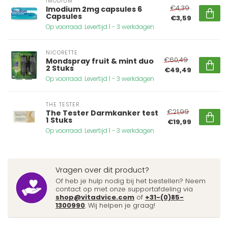
IMODIUM
€4,39
Imodium 2mg capsules 6
Capsules
€3,59
Op voorraad. Levertijd 1 - 3 werkdagen
NICORETTE
€60,49
Mondspray fruit & mint duo
2 Stuks
€49,49
Op voorraad. Levertijd 1 - 3 werkdagen
THE TESTER
€21,99
The Tester Darmkanker test
1 Stuks
€19,99
Op voorraad. Levertijd 1 - 3 werkdagen
Vragen over dit product?
Of heb je hulp nodig bij het bestellen? Neem
contact op met onze supportafdeling via
shop@vitadvice.com
of
+31-(0)85-
1300990
. Wij helpen je graag!