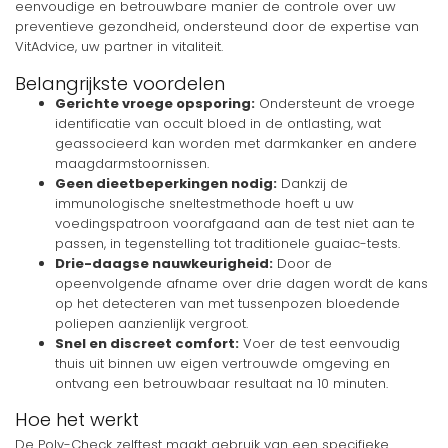
eenvoudige en betrouwbare manier de controle over uw
preventieve gezondheid, ondersteund door de expertise van
VitAdvice, uw partner in vitaliteit.
Belangrijkste voordelen
Gerichte vroege opsporing:
Ondersteunt de vroege
identificatie van occult bloed in de ontlasting, wat
geassocieerd kan worden met darmkanker en andere
maagdarmstoornissen.
Geen dieetbeperkingen nodig:
Dankzij de
immunologische sneltestmethode hoeft u uw
voedingspatroon voorafgaand aan de test niet aan te
passen, in tegenstelling tot traditionele guaiac-tests.
Drie-daagse nauwkeurigheid:
Door de
opeenvolgende afname over drie dagen wordt de kans
op het detecteren van met tussenpozen bloedende
poliepen aanzienlijk vergroot.
Snel en discreet comfort:
Voer de test eenvoudig
thuis uit binnen uw eigen vertrouwde omgeving en
ontvang een betrouwbaar resultaat na 10 minuten.
Hoe het werkt
De Poly-Check zelftest maakt gebruik van een specifieke