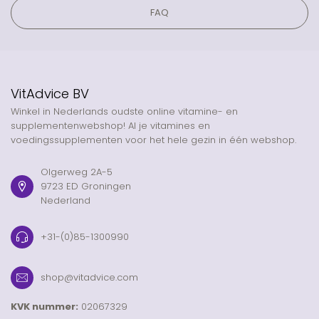
FAQ
VitAdvice BV
Winkel in Nederlands oudste online vitamine- en
supplementenwebshop! Al je vitamines en
voedingssupplementen voor het hele gezin in één webshop.
Olgerweg 2A-5
9723 ED Groningen
Nederland
+31-(0)85-1300990
shop@vitadvice.com
KVK nummer:
02067329