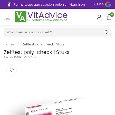
Razendsnelle
Ruime keuze aan supplementen en vitaminen
4.2
/5.0
Europa
0
MENU
Home
/
Zelftest poly-check 1 Stuks
Zelftest poly-check 1 Stuks
SWISS POINT OF CARE