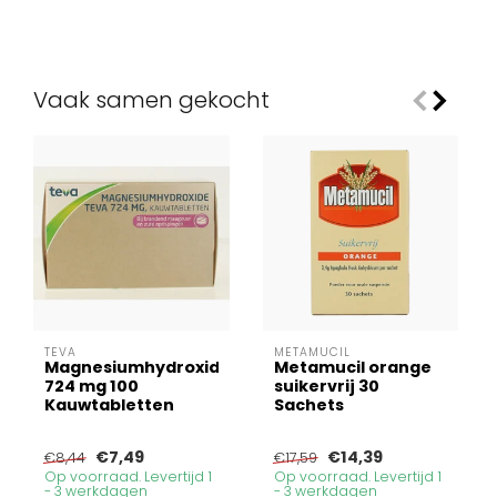
Vaak samen gekocht
TEVA
METAMUCIL
Magnesiumhydroxide
Metamucil orange
724 mg 100
suikervrij 30
Kauwtabletten
Sachets
€7,49
€14,39
€8,44
€17,59
Op voorraad. Levertijd 1
Op voorraad. Levertijd 1
- 3 werkdagen
- 3 werkdagen