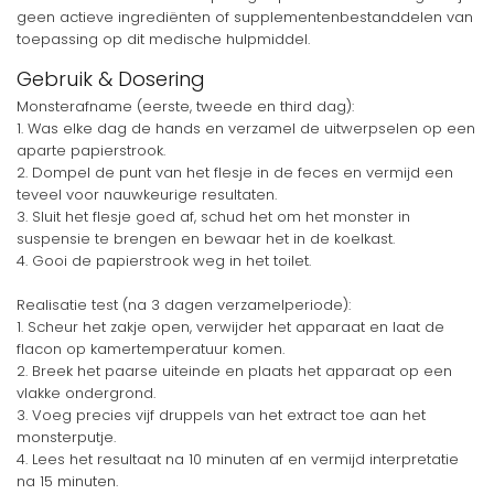
geen actieve ingrediënten of supplementenbestanddelen van
toepassing op dit medische hulpmiddel.
Gebruik & Dosering
Monsterafname (eerste, tweede en third dag):
1. Was elke dag de hands en verzamel de uitwerpselen op een
aparte papierstrook.
2. Dompel de punt van het flesje in de feces en vermijd een
teveel voor nauwkeurige resultaten.
3. Sluit het flesje goed af, schud het om het monster in
suspensie te brengen en bewaar het in de koelkast.
4. Gooi de papierstrook weg in het toilet.
Realisatie test (na 3 dagen verzamelperiode):
1. Scheur het zakje open, verwijder het apparaat en laat de
flacon op kamertemperatuur komen.
2. Breek het paarse uiteinde en plaats het apparaat op een
vlakke ondergrond.
3. Voeg precies vijf druppels van het extract toe aan het
monsterputje.
4. Lees het resultaat na 10 minuten af en vermijd interpretatie
na 15 minuten.