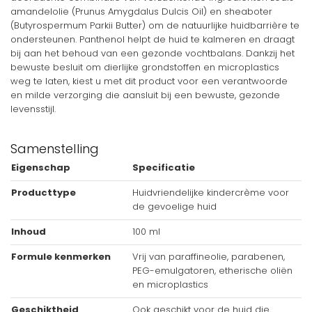
amandelolie (Prunus Amygdalus Dulcis Oil) en sheaboter
(Butyrospermum Parkii Butter) om de natuurlijke huidbarrière te
ondersteunen. Panthenol helpt de huid te kalmeren en draagt
bij aan het behoud van een gezonde vochtbalans. Dankzij het
bewuste besluit om dierlijke grondstoffen en microplastics
weg te laten, kiest u met dit product voor een verantwoorde
en milde verzorging die aansluit bij een bewuste, gezonde
levensstijl.
Samenstelling
Eigenschap
Specificatie
Producttype
Huidvriendelijke kindercrème voor
de gevoelige huid
Inhoud
100 ml
Formule kenmerken
Vrij van paraffineolie, parabenen,
PEG-emulgatoren, etherische oliën
en microplastics
Geschiktheid
Ook geschikt voor de huid die