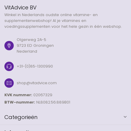
VitAdvice BV
Winkel in Nederlands oudste online vitamine- en
supplementenwebshop! Al je vitamines en
voedingssupplementen voor het hele gezin in één webshop.
Olgerweg 2A-5
9723 ED Groningen
Nederland
+31-(0)85-1300990
shop@vitadvice.com
KVK nummer:
02067329
BTW-nummer:
NL8082.56.889B01
Categorieën