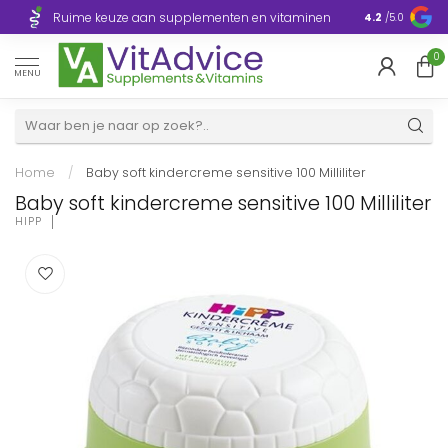
Razendsnelle
Ruime keuze aan supplementen en vitaminen
4.2
/5.0
Europa
0
MENU
Home
/
Baby soft kindercreme sensitive 100 Milliliter
Baby soft kindercreme sensitive 100 Milliliter
HIPP