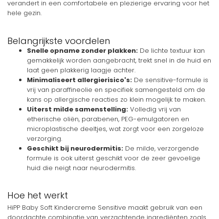
verandert in een comfortabele en plezierige ervaring voor het
hele gezin.
Belangrijkste voordelen
Snelle opname zonder plakken:
De lichte textuur kan
gemakkelijk worden aangebracht, trekt snel in de huid en
laat geen plakkerig laagje achter.
Minimaliseert allergierisico's:
De sensitive-formule is
vrij van paraffineolie en specifiek samengesteld om de
kans op allergische reacties zo klein mogelijk te maken.
Uiterst milde samenstelling:
Volledig vrij van
etherische oliën, parabenen, PEG-emulgatoren en
microplastische deeltjes, wat zorgt voor een zorgeloze
verzorging.
Geschikt bij neurodermitis:
De milde, verzorgende
formule is ook uiterst geschikt voor de zeer gevoelige
huid die neigt naar neurodermitis.
Hoe het werkt
HiPP Baby Soft Kindercreme Sensitive maakt gebruik van een
doordachte combinatie van verzachtende ingrediënten zoals