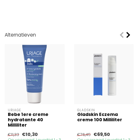
Alternatieven
URIAGE
GLADSKIN
Bebe 1ere creme
Gladskin Eczema
hydratante 40
creme 100 Milliliter
Milliliter
€10,30
€69,50
€11,33
€76,45
Op voorraad. Levertijd 1 - 3
Op voorraad. Levertijd 1 - 3