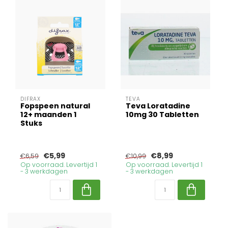
DIFRAX
TEVA
Fopspeen natural
Teva Loratadine
12+ maanden 1
10mg 30 Tabletten
Stuks
€5,99
€8,99
€6,59
€10,99
Op voorraad. Levertijd 1
Op voorraad. Levertijd 1
- 3 werkdagen
- 3 werkdagen