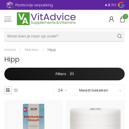
Plasticvrije verpakking
4.2
/5.0
0
MENU
Home
/
Merken
/
Hipp
Hipp
Filters