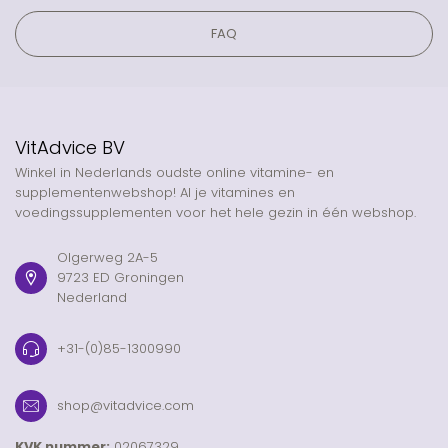
FAQ
VitAdvice BV
Winkel in Nederlands oudste online vitamine- en
supplementenwebshop! Al je vitamines en
voedingssupplementen voor het hele gezin in één webshop.
Olgerweg 2A-5
9723 ED Groningen
Nederland
+31-(0)85-1300990
shop@vitadvice.com
KVK nummer:
02067329