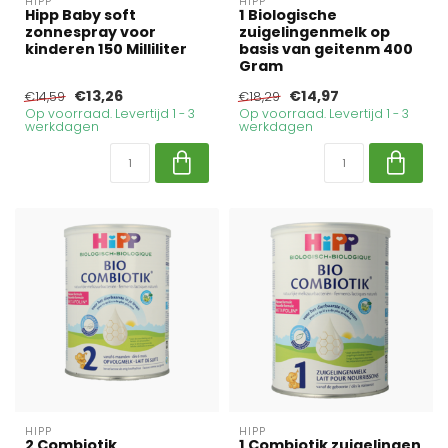
HIPP
HIPP
Hipp Baby soft
1 Biologische
zonnespray voor
zuigelingenmelk op
kinderen 150 Milliliter
basis van geitenm 400
Gram
€13,26
€14,97
€14,59
€18,29
Op voorraad. Levertijd 1 - 3
Op voorraad. Levertijd 1 - 3
werkdagen
werkdagen
HIPP
HIPP
2 Combiotik
1 Combiotik zuigelingen