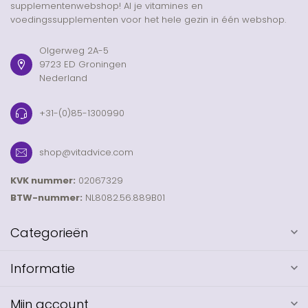
supplementenwebshop! Al je vitamines en
voedingssupplementen voor het hele gezin in één webshop.
Olgerweg 2A-5
9723 ED Groningen
Nederland
+31-(0)85-1300990
shop@vitadvice.com
KVK nummer:
02067329
BTW-nummer:
NL8082.56.889B01
Categorieën
Informatie
Mijn account