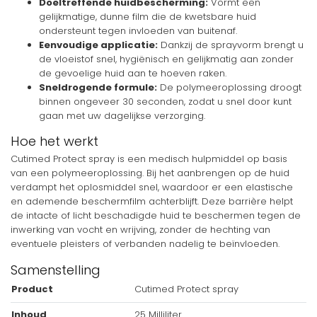
Doeltreffende huidbescherming:
Vormt een
gelijkmatige, dunne film die de kwetsbare huid
ondersteunt tegen invloeden van buitenaf.
Eenvoudige applicatie:
Dankzij de sprayvorm brengt u
de vloeistof snel, hygiënisch en gelijkmatig aan zonder
de gevoelige huid aan te hoeven raken.
Sneldrogende formule:
De polymeeroplossing droogt
binnen ongeveer 30 seconden, zodat u snel door kunt
gaan met uw dagelijkse verzorging.
Hoe het werkt
Cutimed Protect spray is een medisch hulpmiddel op basis
van een polymeeroplossing. Bij het aanbrengen op de huid
verdampt het oplosmiddel snel, waardoor er een elastische
en ademende beschermfilm achterblijft. Deze barrière helpt
de intacte of licht beschadigde huid te beschermen tegen de
inwerking van vocht en wrijving, zonder de hechting van
eventuele pleisters of verbanden nadelig te beïnvloeden.
Samenstelling
Product
Cutimed Protect spray
Inhoud
25 Milliliter