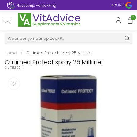
Plasticvrije verpakking
4.2
/5.0
0
MENU
Home
/
Cutimed Protect spray 25 Milliliter
Cutimed Protect spray 25 Milliliter
CUTIMED