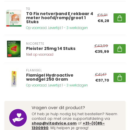
TG
TG Fix netverband E rekbaar 4
€6,91
meter hoofd/romp/groot 1
€6,28
Stuks
Op voorraad. Levertijd 1 - 3 werkdagen
NICORETTE
€43,99
Pleister 25mg 14 Stuks
€35,99
Niet op voorraad
FLAMIGEL
€41,47
Flamigel Hydroactive
wondgel 250 Gram
€37,70
Op voorraad. Levertijd 1 - 3 werkdagen
Vragen over dit product?
Of heb je hulp nodig bij het bestellen? Neem
contact op met onze supportafdeling via
shop@vitadvice.com
of
+31-(0)85-
1300990
. Wij helpen je graag!