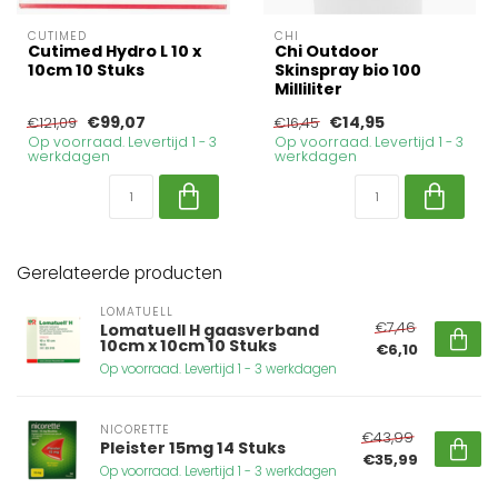
CUTIMED
CHI
Cutimed Hydro L 10 x
Chi Outdoor
10cm 10 Stuks
Skinspray bio 100
Milliliter
€99,07
€14,95
€121,09
€16,45
Op voorraad. Levertijd 1 - 3
Op voorraad. Levertijd 1 - 3
werkdagen
werkdagen
Gerelateerde producten
LOMATUELL
€7,46
Lomatuell H gaasverband
10cm x 10cm 10 Stuks
€6,10
Op voorraad. Levertijd 1 - 3 werkdagen
NICORETTE
€43,99
Pleister 15mg 14 Stuks
€35,99
Op voorraad. Levertijd 1 - 3 werkdagen