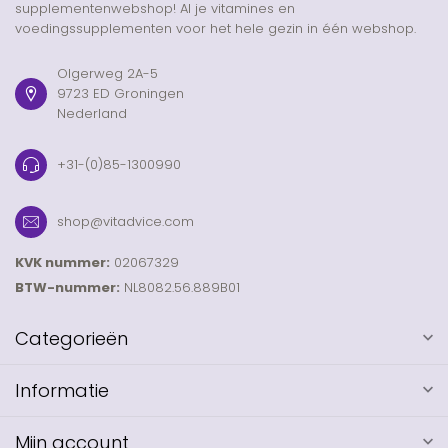
supplementenwebshop! Al je vitamines en
voedingssupplementen voor het hele gezin in één webshop.
Olgerweg 2A-5
9723 ED Groningen
Nederland
+31-(0)85-1300990
shop@vitadvice.com
KVK nummer:
02067329
BTW-nummer:
NL8082.56.889B01
Categorieën
Informatie
Mijn account