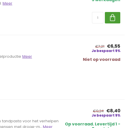
.
Meer
€6,55
€7,21
Je bespaart 9%
elproductie
Meer
Niet op voorraad
€8,40
€9,24
Je bespaart 9%
n tandpasta voor het verhelpen
Op voorraad. Levertijd 1 -
mensen met droge-m...
Meer