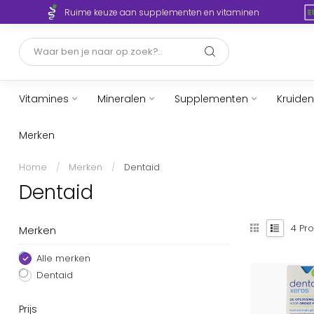
Ruime keuze aan supplementen en vitaminen
Vitamines
Mineralen
Supplementen
Kruiden
Merken
Home
/
Merken
/
Dentaid
Dentaid
4
Pro
Merken
Alle merken
Dentaid
Prijs