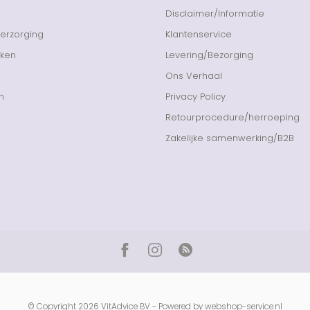
Disclaimer/Informatie
Verzorging
Klantenservice
nken
Levering/Bezorging
Ons Verhaal
n
Privacy Policy
Retourprocedure/herroeping
Zakelijke samenwerking/B2B
© Copyright 2026 VitAdvice BV - Powered by
webshop-service.nl