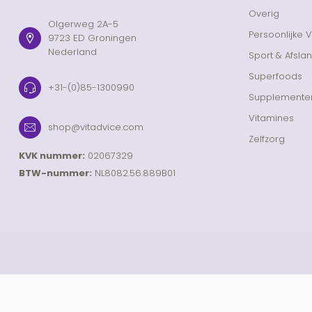
Overig
Olgerweg 2A-5
Persoonlijke 
9723 ED Groningen
Nederland
Sport & Afsla
Superfoods
+31-(0)85-1300990
Supplemente
Vitamines
shop@vitadvice.com
Zelfzorg
KVK nummer:
02067329
BTW-nummer:
NL8082.56.889B01