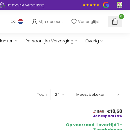
Plasticvrije verpakking
0
Mijn account
Verlanglijst
Taal
slanken
Persoonlijke Verzorging
Overig
Toon:
€10,50
€11,55
Je bespaart 9%
Op voorraad. Levertijd 1 -
3 werkdagen