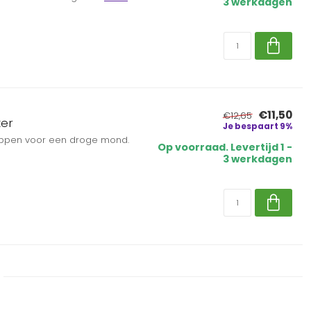
3 werkdagen
€11,50
€12,65
ter
Je bespaart 9%
appen voor een droge mond.
Op voorraad. Levertijd 1 -
3 werkdagen