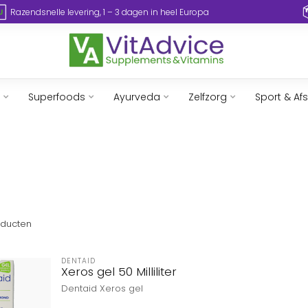
Razendsnelle levering, 1 – 3 dagen in heel Europa
Superfoods
Ayurveda
Zelfzorg
Sport & Af
ducten
DENTAID
Xeros gel 50 Milliliter
Dentaid Xeros gel