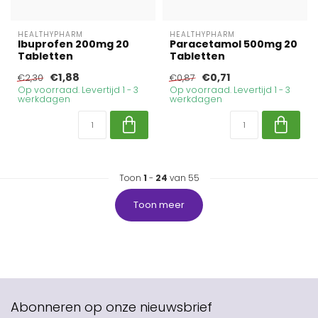
HEALTHYPHARM
HEALTHYPHARM
Ibuprofen 200mg 20
Paracetamol 500mg 20
Tabletten
Tabletten
€1,88
€0,71
€2,30
€0,87
Op voorraad. Levertijd 1 - 3
Op voorraad. Levertijd 1 - 3
werkdagen
werkdagen
Toon
1
-
24
van 55
Toon meer
Abonneren op onze nieuwsbrief