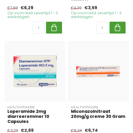
€6,29
€3,59
€7,69
€4,39
Op voorraad. Levertijd 1 - 3
Op voorraad. Levertijd 1 - 3
werkdagen
werkdagen
HEALTHYPHARM
HEALTHYPHARM
Loperamide 2mg
Miconazolnitraat
diarreeremmer 10
20mg/g creme 30 Gram
Capsules
€2,69
€6,74
€3,29
€8,24