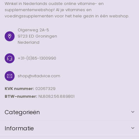
Winkel in Nederlands oudste online vitamine- en
supplementenwebshop! Al je vitamines en
voedingssupplementen voor het hele gezin in één webshop.
Olgerweg 2A-5
9723 ED Groningen
Nederland
+31-(0)85-1300990
shop@vitadvice.com
KVK nummer:
02067329
BTW-nummer:
NL8082.56.889B01
Categorieën
Informatie