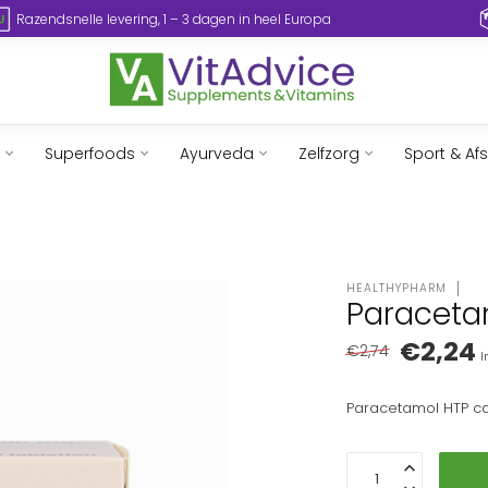
Razendsnelle levering, 1 – 3 dagen in heel Europa
Superfoods
Ayurveda
Zelfzorg
Sport & Af
HEALTHYPHARM
Paraceta
€2,24
€2,74
I
Paracetamol HTP ca