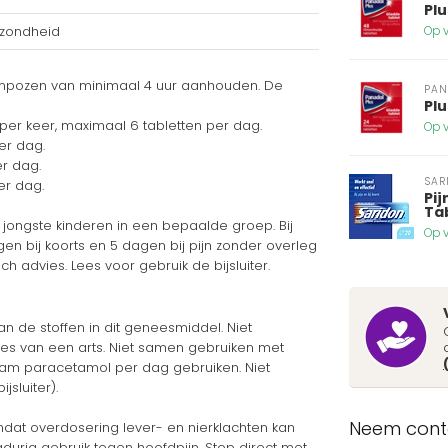
Plu
ezondheid
Op v
enpozen van minimaal 4 uur aanhouden. De
PAN
Plu
 per keer, maximaal 6 tabletten per dag.
Op v
er dag.
er dag.
SAR
er dag.
Pij
Ta
jongste kinderen in een bepaalde groep. Bij
Op v
en bij koorts en 5 dagen bij pijn zonder overleg
 advies. Lees voor gebruik de bijsluiter.
n de stoffen in dit geneesmiddel. Niet
advies van een arts. Niet samen gebruiken met
gram paracetamol per dag gebruiken. Niet
sluiter).
Neem conta
omdat overdosering lever- en nierklachten kan
gdurig gebruik tegen hoofdpijn. Stop direct met