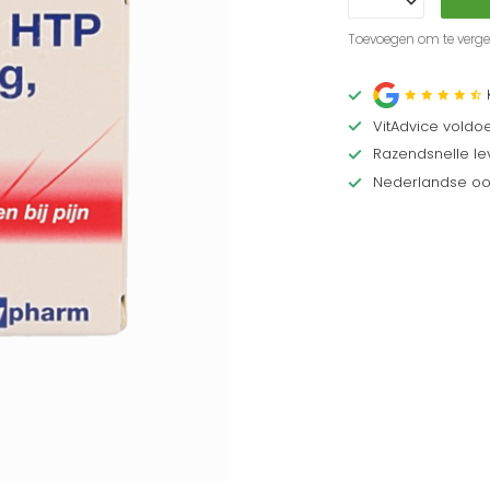
Toevoegen om te vergel
VitAdvice voldo
Razendsnelle lev
Nederlandse oor