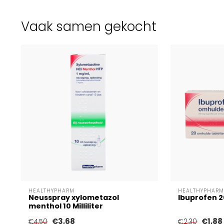
Vaak samen gekocht
HEALTHYPHARM
HEALTHYPHARM
Neusspray xylometazol
Ibuprofen 
menthol 10 Milliliter
€3,68
€1,88
€4,50
€2,30