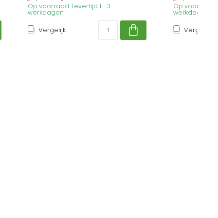
Op voorraad. Levertijd 1 - 3
Op voorraad. Le
werkdagen
werkdagen
Vergelijk
Vergelijk