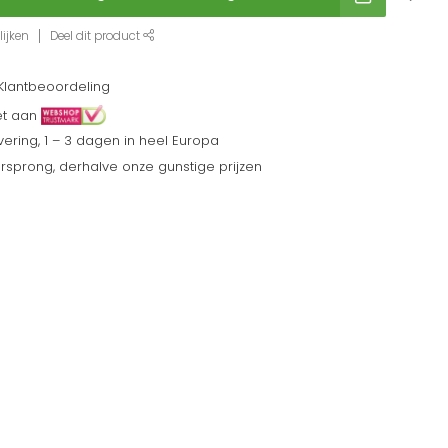
ijken
Deel dit product
Klantbeoordeling
et aan
ering, 1 – 3 dagen in heel Europa
sprong, derhalve onze gunstige prijzen