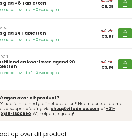
€7,69
s glad 48 Tabletten
€6,29
oorraad. Levertijd 1 - 3 werkdagen
ADOL
€4,50
s glad 24 Tabletten
€3,68
oorraad. Levertijd 1 - 3 werkdagen
IDON
€4,72
nstillend en koortsverlagend 20
bletten
€3,86
oorraad. Levertijd 1 - 3 werkdagen
Vragen over dit product?
Of heb je hulp nodig bij het bestellen? Neem contact op met
onze supportafdeling via
shop@vitadvice.com
of
+31-
(0)85-1300990
. Wij helpen je graag!
ct op over dit product