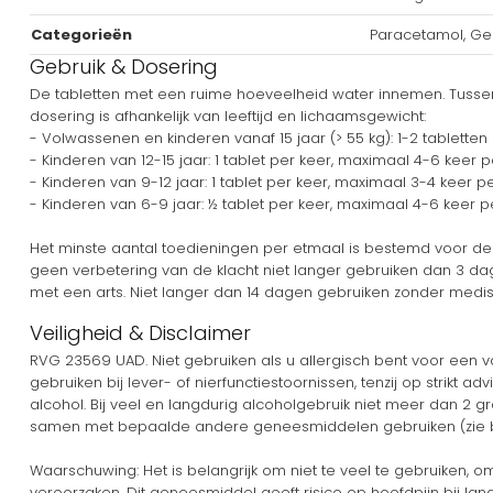
Categorieën
Paracetamol, G
Gebruik & Dosering
De tabletten met een ruime hoeveelheid water innemen. Tuss
dosering is afhankelijk van leeftijd en lichaamsgewicht:
- Volwassenen en kinderen vanaf 15 jaar (> 55 kg): 1-2 tabletten
- Kinderen van 12-15 jaar: 1 tablet per keer, maximaal 4-6 keer p
- Kinderen van 9-12 jaar: 1 tablet per keer, maximaal 3-4 keer p
- Kinderen van 6-9 jaar: ½ tablet per keer, maximaal 4-6 keer p
Het minste aantal toedieningen per etmaal is bestemd voor de 
geen verbetering van de klacht niet langer gebruiken dan 3 dag
met een arts. Niet langer dan 14 dagen gebruiken zonder medisch
Veiligheid & Disclaimer
RVG 23569 UAD. Niet gebruiken als u allergisch bent voor een va
gebruiken bij lever- of nierfunctiestoornissen, tenzij op strikt 
alcohol. Bij veel en langdurig alcoholgebruik niet meer dan 2 
samen met bepaalde andere geneesmiddelen gebruiken (zie bij
Waarschuwing: Het is belangrijk om niet te veel te gebruiken, 
veroorzaken. Dit geneesmiddel geeft risico op hoofdpijn bij lan