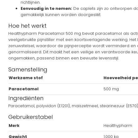
richtlijnen.
Eenvoudig in te nemen:
De caplets zijn zo ontworpen d
gemakkelijk kunnen worden doorgeslikt.
Hoe het werkt
Healthypharm Paracetamol 500 mg bevat paracetamol als actie
veelgebruikte pijnstiller met een koortsverlagende werking. Het 
zenuwstelsel, waardoor de pijnperceptie wordt verminderd en 
genormaliseerd. Dit maakt het een veilige en verantwoorde keuze
ongemakken, passend binnen een bewuste levensstijl.
Samenstelling
Werkzame stof
Hoeveelheid pe
Paracetamol
500 mg
Ingrediënten
Paracetamol, polyvidon (E1201), maïszetmeel, stearinezuur (E570
Gebruikerstabel
Merk
Healthypharm
Gewicht
1.000 kg