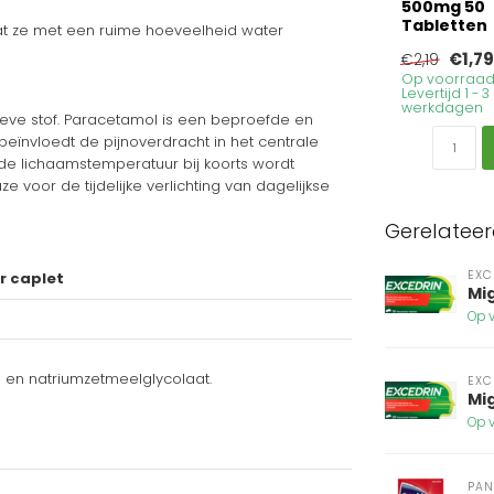
500mg 50
Tabletten
at ze met een ruime hoeveelheid water
€1,79
€2,19
Op voorraad
Levertijd 1 - 3
werkdagen
ve stof. Paracetamol is een beproefde en
beïnvloedt de pijnoverdracht in het centrale
de lichaamstemperatuur bij koorts wordt
 voor de tijdelijke verlichting van dagelijkse
Gerelatee
EXC
r caplet
Mig
Op v
) en natriumzetmeelglycolaat.
EXC
Mi
Op v
PAN