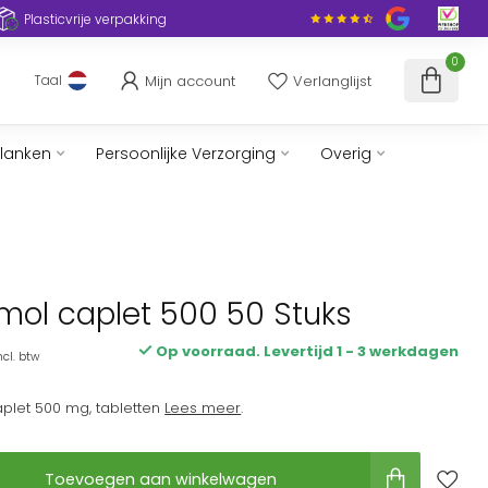
Plasticvrije verpakking
0
Mijn account
Verlanglijst
Taal
slanken
Persoonlijke Verzorging
Overig
mol caplet 500 50 Stuks
Op voorraad. Levertijd 1 - 3 werkdagen
ncl. btw
plet 500 mg, tabletten
Lees meer
.
Toevoegen aan winkelwagen