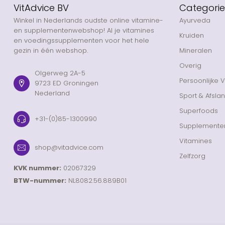
VitAdvice BV
Categori
Winkel in Nederlands oudste online vitamine-
Ayurveda
en supplementenwebshop! Al je vitamines
Kruiden
en voedingssupplementen voor het hele
gezin in één webshop.
Mineralen
Overig
Olgerweg 2A-5
Persoonlijke 
9723 ED Groningen
Nederland
Sport & Afsla
Superfoods
+31-(0)85-1300990
Supplemente
Vitamines
shop@vitadvice.com
Zelfzorg
KVK nummer:
02067329
BTW-nummer:
NL8082.56.889B01