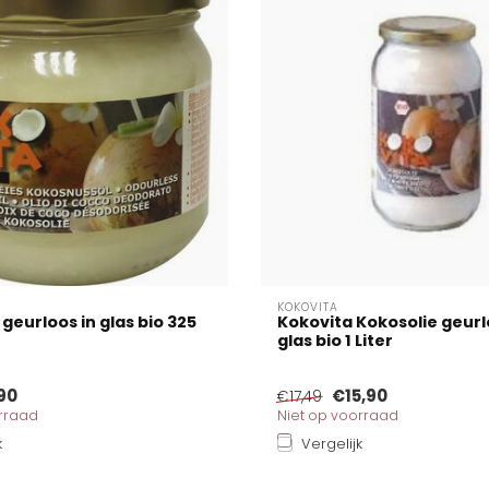
KOKOVITA
geurloos in glas bio 325
Kokovita Kokosolie geurl
glas bio 1 Liter
90
€15,90
€17,49
orraad
Niet op voorraad
k
Vergelijk