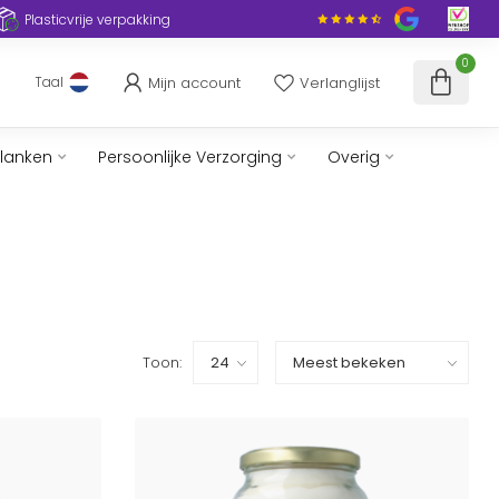
Plasticvrije verpakking
0
Mijn account
Verlanglijst
Taal
slanken
Persoonlijke Verzorging
Overig
Toon: