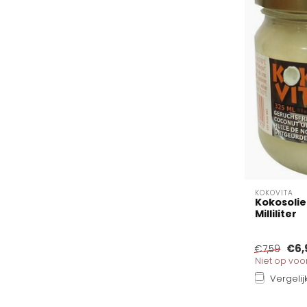
KOKOVITA
Kokosolie 
Milliliter
€6,
€7,59
Niet op vo
Vergelij