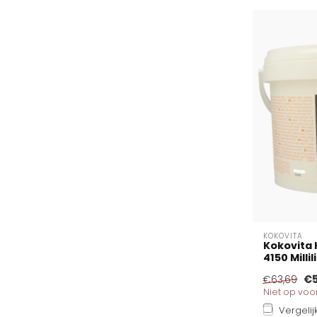
KOKOVITA
Kokovita 
4150 Millil
€5
€63,69
Niet op vo
Vergelij