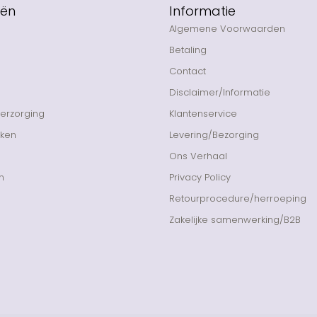
eën
Informatie
Algemene Voorwaarden
Betaling
Contact
Disclaimer/Informatie
Verzorging
Klantenservice
nken
Levering/Bezorging
Ons Verhaal
n
Privacy Policy
Retourprocedure/herroeping
Zakelijke samenwerking/B2B