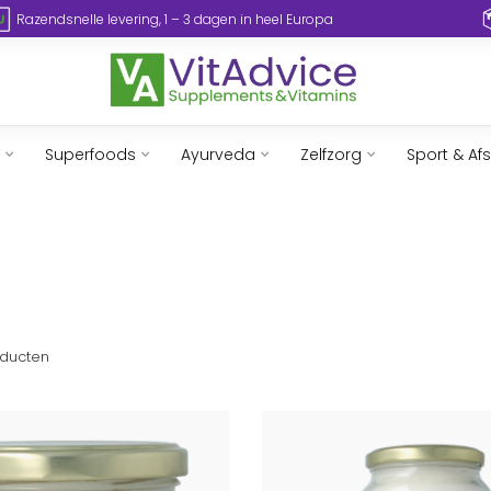
Razendsnelle levering, 1 – 3 dagen in heel Europa
Superfoods
Ayurveda
Zelfzorg
Sport & Af
ducten