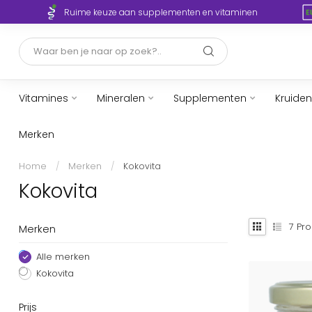
Ruime keuze aan supplementen en vitaminen
Vitamines
Mineralen
Supplementen
Kruiden
Merken
Home
/
Merken
/
Kokovita
Kokovita
7
Pro
Merken
Alle merken
Kokovita
Prijs