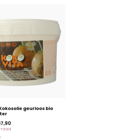
Kokosolie geurloos bio
iter
7,90
orraad
k