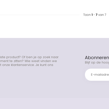
Toon
1
-
7
van 7
Abonneren 
uiste product? Of ben je op zoek naar
rtiment te zitten? Wie weet vinden we
Blijf op de hoo
 onze klantenservice. Je kunt ons