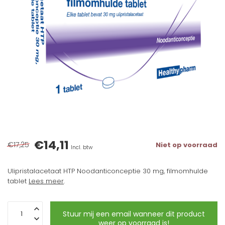
€14,11
€17,25
Niet op voorraad
Incl. btw
Ulipristalacetaat HTP Noodanticonceptie 30 mg, filmomhulde
tablet
Lees meer
.
Stuur mij een email wanneer dit product
weer op voorraad is!