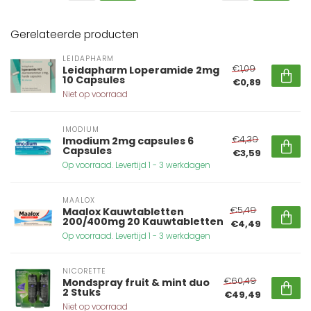
Gerelateerde producten
LEIDAPHARM
€1,09
Leidapharm Loperamide 2mg
10 Capsules
€0,89
Niet op voorraad
IMODIUM
€4,39
Imodium 2mg capsules 6
Capsules
€3,59
Op voorraad. Levertijd 1 - 3 werkdagen
MAALOX
€5,49
Maalox Kauwtabletten
200/400mg 20 Kauwtabletten
€4,49
Op voorraad. Levertijd 1 - 3 werkdagen
NICORETTE
€60,49
Mondspray fruit & mint duo
2 Stuks
€49,49
Niet op voorraad