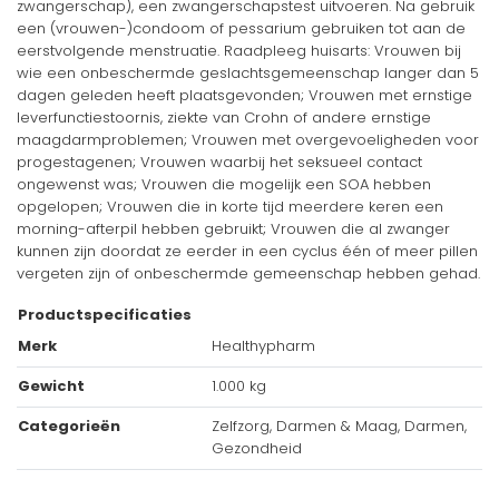
zwangerschap), een zwangerschapstest uitvoeren. Na gebruik
een (vrouwen-)condoom of pessarium gebruiken tot aan de
eerstvolgende menstruatie. Raadpleeg huisarts: Vrouwen bij
wie een onbeschermde geslachtsgemeenschap langer dan 5
dagen geleden heeft plaatsgevonden; Vrouwen met ernstige
leverfunctiestoornis, ziekte van Crohn of andere ernstige
maagdarmproblemen; Vrouwen met overgevoeligheden voor
progestagenen; Vrouwen waarbij het seksueel contact
ongewenst was; Vrouwen die mogelijk een SOA hebben
opgelopen; Vrouwen die in korte tijd meerdere keren een
morning-afterpil hebben gebruikt; Vrouwen die al zwanger
kunnen zijn doordat ze eerder in een cyclus één of meer pillen
vergeten zijn of onbeschermde gemeenschap hebben gehad.
Productspecificaties
Merk
Healthypharm
Gewicht
1.000 kg
Categorieën
Zelfzorg, Darmen & Maag, Darmen,
Gezondheid