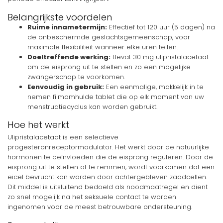
Belangrijkste voordelen
Ruime innametermijn:
Effectief tot 120 uur (5 dagen) na
de onbeschermde geslachtsgemeenschap, voor
maximale flexibiliteit wanneer elke uren tellen.
Doeltreffende werking:
Bevat 30 mg ulipristalacetaat
om de eisprong uit te stellen en zo een mogelijke
zwangerschap te voorkomen.
Eenvoudig in gebruik:
Een eenmalige, makkelijk in te
nemen filmomhulde tablet die op elk moment van uw
menstruatiecyclus kan worden gebruikt.
Hoe het werkt
Ulipristalacetaat is een selectieve
progesteronreceptormodulator. Het werkt door de natuurlijke
hormonen te beïnvloeden die de eisprong reguleren. Door de
eisprong uit te stellen of te remmen, wordt voorkomen dat een
eicel bevrucht kan worden door achtergebleven zaadcellen.
Dit middel is uitsluitend bedoeld als noodmaatregel en dient
zo snel mogelijk na het seksuele contact te worden
ingenomen voor de meest betrouwbare ondersteuning.