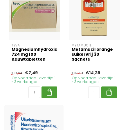
TEVA
METAMUCIL
Magnesiumhydroxide
Metamucil orange
724 mg 100
suikervrij 30
Kauwtabletten
Sachets
€7,49
€14,39
€8,44
€17,59
Op voorraad. Levertijd 1
Op voorraad. Levertijd 1
- 3 werkdagen
- 3 werkdagen