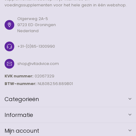
voedingssupplementen voor het hele gezin in één webshop.
Olgerweg 2A-5
9723 ED Groningen
Nederland
+31-(0)85-1300990
shop@vitadvice.com
KVK nummer:
02067329
BTW-nummer:
NL8082.56.889B01
Categorieën
Informatie
Mijn account