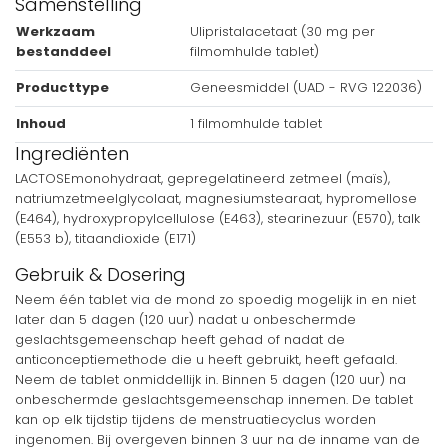
Samenstelling
Werkzaam
Ulipristalacetaat (30 mg per
bestanddeel
filmomhulde tablet)
Producttype
Geneesmiddel (UAD - RVG 122036)
Inhoud
1 filmomhulde tablet
Ingrediënten
LACTOSEmonohydraat, gepregelatineerd zetmeel (maïs),
natriumzetmeelglycolaat, magnesiumstearaat, hypromellose
(E464), hydroxypropylcellulose (E463), stearinezuur (E570), talk
(E553 b), titaandioxide (E171)
Gebruik & Dosering
Neem één tablet via de mond zo spoedig mogelijk in en niet
later dan 5 dagen (120 uur) nadat u onbeschermde
geslachtsgemeenschap heeft gehad of nadat de
anticonceptiemethode die u heeft gebruikt, heeft gefaald.
Neem de tablet onmiddellijk in. Binnen 5 dagen (120 uur) na
onbeschermde geslachtsgemeenschap innemen. De tablet
kan op elk tijdstip tijdens de menstruatiecyclus worden
ingenomen. Bij overgeven binnen 3 uur na de inname van de