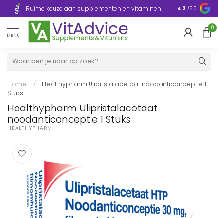
Razendsnelle
Ruime keuze aan supplementen en vitaminen
4.2
/5.0
Europa
0
MENU
Home
/
Healthypharm Ulipristalacetaat noodanticonceptie 1
Stuks
Healthypharm Ulipristalacetaat
noodanticonceptie 1 Stuks
HEALTHYPHARM