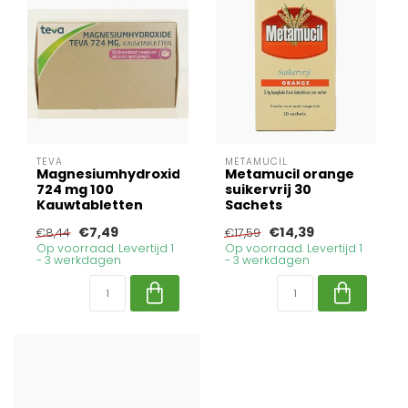
TEVA
METAMUCIL
Magnesiumhydroxide
Metamucil orange
724 mg 100
suikervrij 30
Kauwtabletten
Sachets
€7,49
€14,39
€8,44
€17,59
Op voorraad. Levertijd 1
Op voorraad. Levertijd 1
- 3 werkdagen
- 3 werkdagen