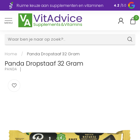
Razendsnelle
Ruime keuze aan supplementen en vitaminen
4.2
/5.0
Europa
0
MENU
Home
/
Panda Dropstaaf 32 Gram
Panda Dropstaaf 32 Gram
PANDA