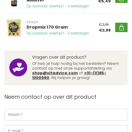
€5,49
Op voorraad. Levertijd 1 - 3 werkdagen
PANDA
€3,18
Dropmix 170 Gram
€2,89
Op voorraad. Levertijd 1 - 3 werkdagen
Vragen over dit product?
Of heb je hulp nodig bij het bestellen? Neem
contact op met onze supportafdeling via
shop@vitadvice.com
of
+31-(0)85-
1300990
. Wij helpen je graag!
Neem contact op over dit product