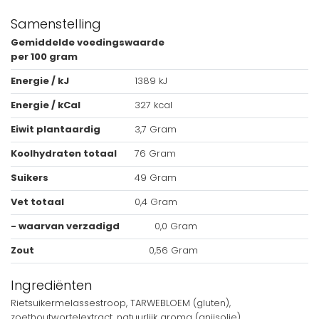
Samenstelling
Gemiddelde voedingswaarde
per 100 gram
Energie / kJ
1389
kJ
Energie / kCal
327
kcal
Eiwit plantaardig
3,7
Gram
Koolhydraten totaal
76
Gram
Suikers
49
Gram
Vet totaal
0,4
Gram
- waarvan verzadigd
0,0 Gram
Zout
0,56 Gram
Ingrediënten
Rietsuikermelassestroop, TARWEBLOEM (gluten),
zoethoutwortelextract, natuurlijk aroma (anijsolie).