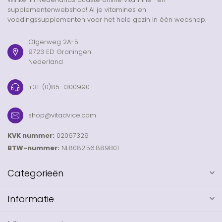
supplementenwebshop! Al je vitamines en
voedingssupplementen voor het hele gezin in één webshop.
Olgerweg 2A-5
9723 ED Groningen
Nederland
+31-(0)85-1300990
shop@vitadvice.com
KVK nummer:
02067329
BTW-nummer:
NL8082.56.889B01
Categorieën
Informatie