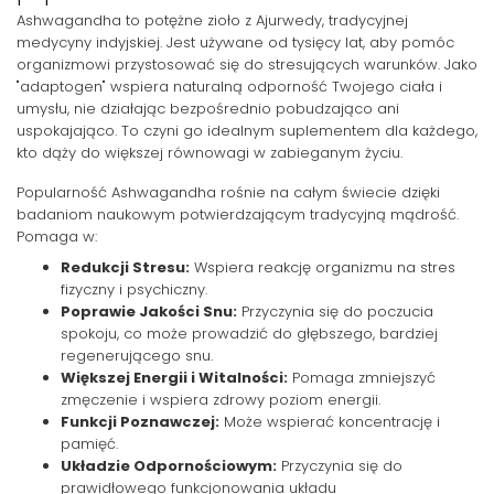
Ashwagandha to potężne zioło z Ajurwedy, tradycyjnej
medycyny indyjskiej. Jest używane od tysięcy lat, aby pomóc
organizmowi przystosować się do stresujących warunków. Jako
"adaptogen" wspiera naturalną odporność Twojego ciała i
umysłu, nie działając bezpośrednio pobudzająco ani
uspokajająco. To czyni go idealnym suplementem dla każdego,
kto dąży do większej równowagi w zabieganym życiu.
Popularność Ashwagandha rośnie na całym świecie dzięki
badaniom naukowym potwierdzającym tradycyjną mądrość.
Pomaga w:
Redukcji Stresu:
Wspiera reakcję organizmu na stres
fizyczny i psychiczny.
Poprawie Jakości Snu:
Przyczynia się do poczucia
spokoju, co może prowadzić do głębszego, bardziej
regenerującego snu.
Większej Energii i Witalności:
Pomaga zmniejszyć
zmęczenie i wspiera zdrowy poziom energii.
Funkcji Poznawczej:
Może wspierać koncentrację i
pamięć.
Układzie Odpornościowym:
Przyczynia się do
prawidłowego funkcjonowania układu