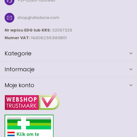
+31-(0)85-1300990
shop@vitadvice.com
Nr wpisu EDG lub KRS:
02067329
Numer VAT:
NL8082.56.889B01
Kategorie
Informacje
Moje konto