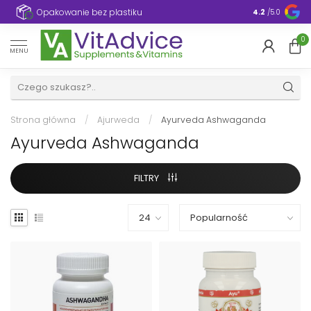
e
Opakowanie bez plastiku
4.2
/5.0
0
MENU
Strona główna
/
Ajurweda
/
Ayurveda Ashwaganda
Ayurveda Ashwaganda
FILTRY