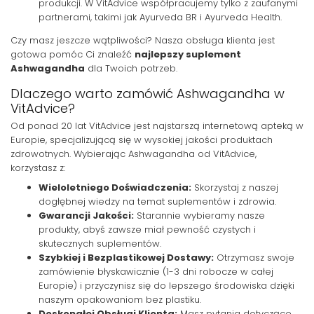
produkcji. W VitAdvice współpracujemy tylko z zaufanymi
partnerami, takimi jak Ayurveda BR i Ayurveda Health.
Czy masz jeszcze wątpliwości? Nasza obsługa klienta jest
gotowa pomóc Ci znaleźć
najlepszy suplement
Ashwagandha
dla Twoich potrzeb.
Dlaczego warto zamówić Ashwagandha w
VitAdvice?
Od ponad 20 lat VitAdvice jest najstarszą internetową apteką w
Europie, specjalizującą się w wysokiej jakości produktach
zdrowotnych. Wybierając Ashwagandha od VitAdvice,
korzystasz z:
Wieloletniego Doświadczenia:
Skorzystaj z naszej
dogłębnej wiedzy na temat suplementów i zdrowia.
Gwarancji Jakości:
Starannie wybieramy nasze
produkty, abyś zawsze miał pewność czystych i
skutecznych suplementów.
Szybkiej i Bezplastikowej Dostawy:
Otrzymasz swoje
zamówienie błyskawicznie (1-3 dni robocze w całej
Europie) i przyczynisz się do lepszego środowiska dzięki
naszym opakowaniom bez plastiku.
Doskonałej Obsługi Klienta:
Masz pytania dotyczące