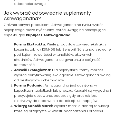
odpornościowego.
Jak wybrać odpowiednie suplementy
Ashwagandha?
Z różnorodnymi produktami Ashwagandha na rynku, wybór
najlepszego może być trudny. Zwróć uwagę na następujące
aspekty, gdy
kupujesz Ashwagandha
:
Forma Ekstraktu:
Wiele produktów zawiera ekstrakt z
korzenia, taki jak KSM-66 lub Sensoril. Są standaryzowane
pod kątem zawartości witanolidów, aktywnych
składników Ashwagandha, co gwarantuje spójność i
skuteczność.
Jakość Ekologiczna:
Dla najczystszej formy możesz
wybrać certyfikowaną ekologicznie Ashwagandha, wolną
od pestycydów i chemikaliów.
Forma Podania:
Ashwagandha jest dostępna w
kapsułkach, tabletkach lub proszku. Kapsułki są wygodne i
precyzyjnie dozowane, podczas gdy proszek jest
elastyczny do dodawania do koktajli lub napojów.
Wiarygodność Marki:
Wybierz marki o dobrej reputacji,
które są przejrzyste w kwestii pochodzenia i procesu