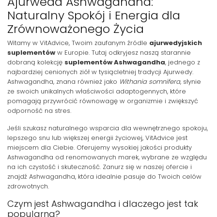
Ajurweda Ashwagandha:
Naturalny Spokój i Energia dla
Zrównoważonego Życia
Witamy w VitAdvice, Twoim zaufanym źródle
ajurwedyjskich
suplementów
w Europie. Tutaj odkryjesz naszą starannie
dobraną kolekcję
suplementów Ashwagandha
, jednego z
najbardziej cenionych ziół w tysiącletniej tradycji Ajurwedy.
Ashwagandha, znana również jako
Withania somnifera
, słynie
ze swoich unikalnych właściwości adaptogennych, które
pomagają przywrócić równowagę w organizmie i zwiększyć
odporność na stres.
Jeśli szukasz naturalnego wsparcia dla wewnętrznego spokoju,
lepszego snu lub większej energii życiowej, VitAdvice jest
miejscem dla Ciebie. Oferujemy wysokiej jakości produkty
Ashwagandha od renomowanych marek, wybrane ze względu
na ich czystość i skuteczność. Zanurz się w naszej ofercie i
znajdź Ashwagandha, która idealnie pasuje do Twoich celów
zdrowotnych.
Czym jest Ashwagandha i dlaczego jest tak
popularna?