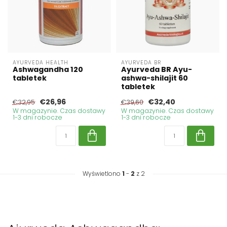
AYURVEDA HEALTH
AYURVEDA BR
Ashwagandha 120
Ayurveda BR Ayu-
tabletek
ashwa-shilajit 60
tabletek
€26,96
€32,40
€32,95
€39,60
W magazynie. Czas dostawy
W magazynie. Czas dostawy
1-3 dni robocze
1-3 dni robocze
Wyświetlono
1
-
2
z 2