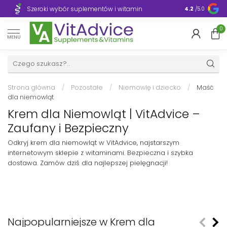
Szeroki wybór suplementów i witamin
Błyskawiczn
4.2
/5.0
0
MENU
Strona główna
/
Pozostałe
/
Niemowlę i dziecko
/
Maść
dla niemowląt
Krem dla Niemowląt | VitAdvice –
Zaufany i Bezpieczny
Odkryj krem dla niemowląt w VitAdvice, najstarszym
internetowym sklepie z witaminami. Bezpieczna i szybka
dostawa. Zamów dziś dla najlepszej pielęgnacji!
Najpopularniejsze w Krem dla