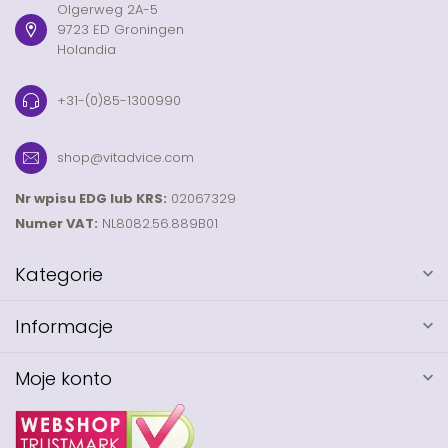
Olgerweg 2A-5
9723 ED Groningen
Holandia
+31-(0)85-1300990
shop@vitadvice.com
Nr wpisu EDG lub KRS:
02067329
Numer VAT:
NL8082.56.889B01
Kategorie
Informacje
Moje konto