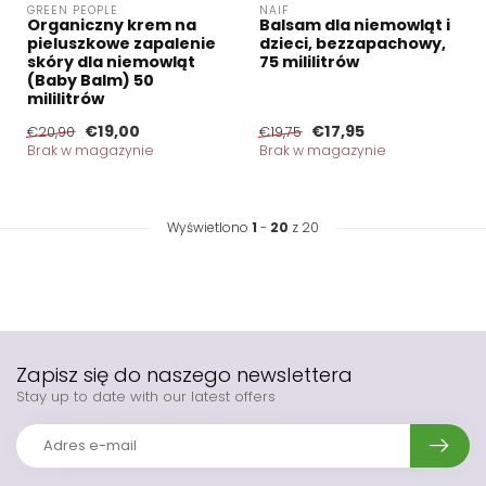
GREEN PEOPLE
NAIF
Organiczny krem na
Balsam dla niemowląt i
pieluszkowe zapalenie
dzieci, bezzapachowy,
skóry dla niemowląt
75 mililitrów
(Baby Balm) 50
mililitrów
€19,00
€17,95
€20,90
€19,75
Brak w magazynie
Brak w magazynie
Wyświetlono
1
-
20
z 20
Zapisz się do naszego newslettera
Stay up to date with our latest offers