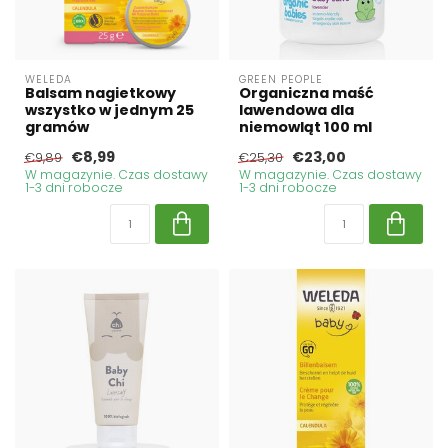
WELEDA
GREEN PEOPLE
Balsam nagietkowy
Organiczna maść
wszystko w jednym 25
lawendowa dla
gramów
niemowląt 100 ml
€8,99
€23,00
€9,89
€25,30
W magazynie. Czas dostawy
W magazynie. Czas dostawy
1-3 dni robocze
1-3 dni robocze