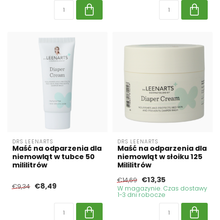
DRS LEENARTS
DRS LEENARTS
Maść na odparzenia dla
Maść na odparzenia dla
niemowląt w tubce 50
niemowląt w słoiku 125
mililitrów
Mililitrów
€13,35
€14,69
€8,49
€9,34
W magazynie. Czas dostawy
1-3 dni robocze