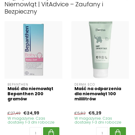
Niemowląt | VitAdvice – Zaufany i
Bezpieczny
BEPANTHEN
DERMA ECO
Maść dla niemowląt
Maść na odparzenia
Bepanthen 200
dla niemowląt 100
gramów
mililitrów
€24,99
€5,29
€27,49
€5,82
W magazynie. Czas
W magazynie. Czas
dostawy 1-3 dni robocze
dostawy 1-3 dni robocze