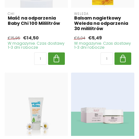
CHI
WELEDA
Maść na odparzenia
Balsam nagietkowy
Baby Chi 100 Mililitrów
Weleda na odparzenia
30 mililitrów
€14,50
€5,49
€15,95
€6,04
W magazynie. Czas dostawy
W magazynie. Czas dostawy
1-3 dni robocze
1-3 dni robocze