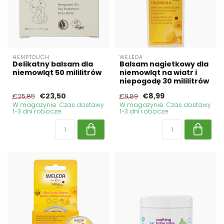
HEMPTOUCH
WELEDA
Delikatny balsam dla
Balsam nagietkowy dla
niemowląt 50 mililitrów
niemowląt na wiatr i
niepogodę 30 mililitrów
€23,50
€8,99
€25,85
€9,89
W magazynie. Czas dostawy
W magazynie. Czas dostawy
1-3 dni robocze
1-3 dni robocze