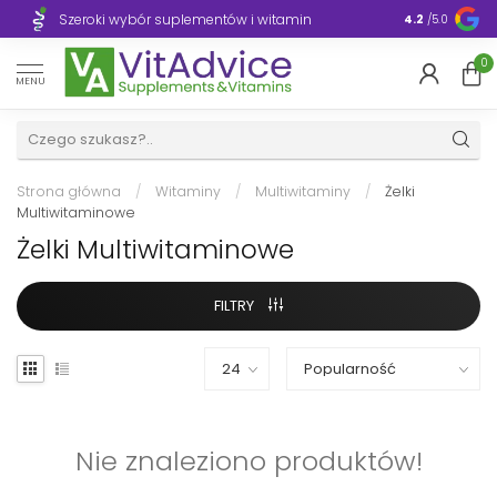
Szeroki wybór suplementów i witamin
Błyskawiczn
4.2
/5.0
0
MENU
Strona główna
/
Witaminy
/
Multiwitaminy
/
Żelki
Multiwitaminowe
Żelki Multiwitaminowe
FILTRY
Nie znaleziono produktów!