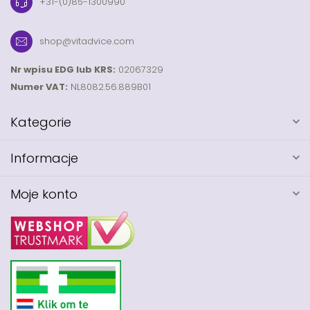
+31-(0)85-1300990
shop@vitadvice.com
Nr wpisu EDG lub KRS:
02067329
Numer VAT:
NL8082.56.889B01
Kategorie
Informacje
Moje konto