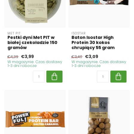
MET PIT
ISOSTAR
Pestki dyni Met PIT w
Baton Isostar High
białej czekoladzie 150
Protein 30 kokos
gramów
chrupiący 55 gram
€3,99
€3,09
€4,39
€3,40
W magazynie. Czas dostawy
W magazynie. Czas dostawy
1-3 dni robocze
1-3 dni robocze