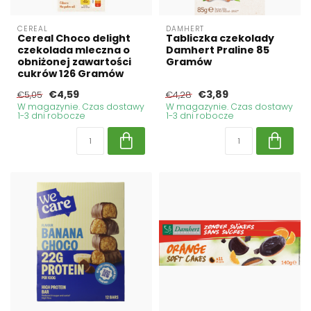
CEREAL
DAMHERT
Cereal Choco delight
Tabliczka czekolady
czekolada mleczna o
Damhert Praline 85
obniżonej zawartości
Gramów
cukrów 126 Gramów
€4,59
€3,89
€5,05
€4,28
W magazynie. Czas dostawy
W magazynie. Czas dostawy
1-3 dni robocze
1-3 dni robocze