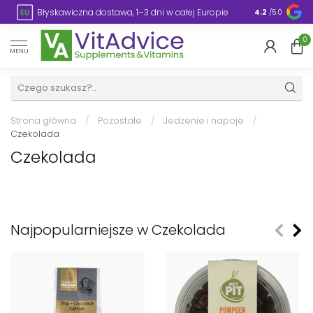
Błyskawiczna dostawa, 1–3 dni w całej Europie
Opakowanie
4.2
/5.0
0
MENU
Strona główna
/
Pozostałe
/
Jedzenie i napoje
/
Czekolada
Czekolada
Najpopularniejsze w Czekolada