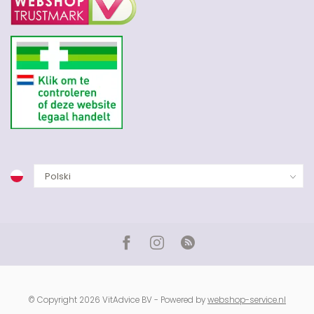
© Copyright 2026 VitAdvice BV - Powered by
webshop-service.nl