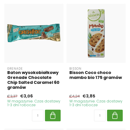
GRENADE
BISSON
Baton wysokobiałkowy
Bisson Coco choco
Grenade Chocolate
mambo bio 175 gramów
Chip Salted Caramel 60
gramów
€3,06
€3,85
€3,37
€4,24
W magazynie. Czas dostawy
W magazynie. Czas dostawy
1-3 dni robocze
1-3 dni robocze