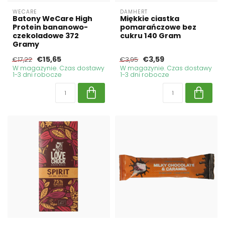
WECARE
DAMHERT
Batony WeCare High
Miękkie ciastka
Protein bananowo-
pomarańczowe bez
czekoladowe 372
cukru 140 Gram
Gramy
€15,65
€3,59
€17,22
€3,95
W magazynie. Czas dostawy
W magazynie. Czas dostawy
1-3 dni robocze
1-3 dni robocze