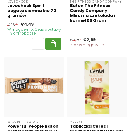
LOVECHOCK
THE FITNESS CANDY COMPANY
Lovechock Spirit
Baton The Fitness
bogata ciemna bio 70
Candy Company
gramów
Mleczna czekolada i
karmel 55 Gram
€4,49
€4,94
W magazynie. Czas dostawy
1-3 dni robocze
€2,99
€3,29
Brak w magazynie
POWERFUL PEOPLE
CEREAL
Powerful People Baton
Tabliczka Cereal