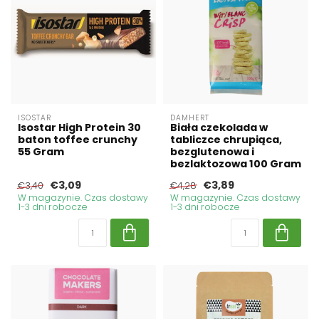
ISOSTAR
DAMHERT
Isostar High Protein 30
Biała czekolada w
baton toffee crunchy
tabliczce chrupiąca,
55 Gram
bezglutenowa i
bezlaktozowa 100 Gram
€3,09
€3,89
€3,40
€4,28
W magazynie. Czas dostawy
W magazynie. Czas dostawy
1-3 dni robocze
1-3 dni robocze