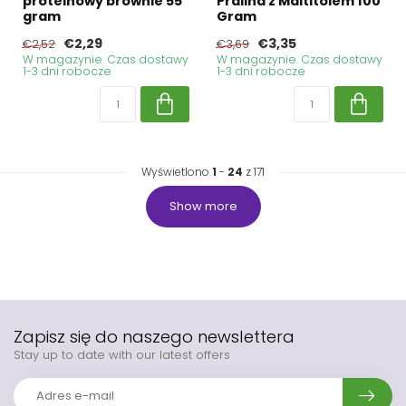
proteinowy brownie 55
Pralina z Maltitolem 100
gram
Gram
€2,29
€3,35
€2,52
€3,69
W magazynie. Czas dostawy
W magazynie. Czas dostawy
1-3 dni robocze
1-3 dni robocze
Wyświetlono
1
-
24
z 171
Show more
Zapisz się do naszego newslettera
Stay up to date with our latest offers