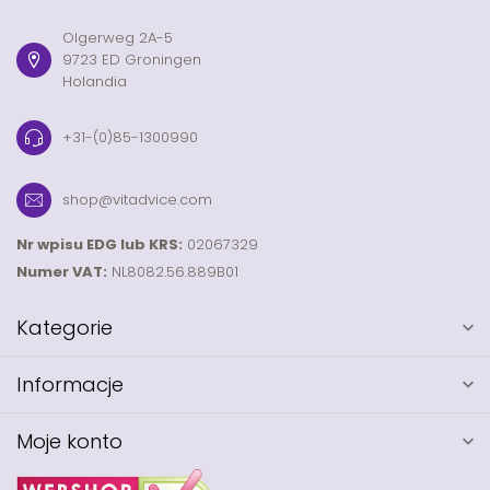
Olgerweg 2A-5
9723 ED Groningen
Holandia
+31-(0)85-1300990
shop@vitadvice.com
Nr wpisu EDG lub KRS:
02067329
Numer VAT:
NL8082.56.889B01
Kategorie
Informacje
Moje konto