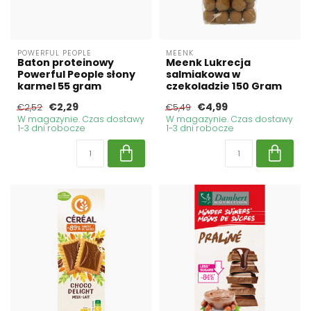
POWERFUL PEOPLE
MEENK
Baton proteinowy
Meenk Lukrecja
Powerful People słony
salmiakowa w
karmel 55 gram
czekoladzie 150 Gram
€2,29
€4,99
€2,52
€5,49
W magazynie. Czas dostawy
W magazynie. Czas dostawy
1-3 dni robocze
1-3 dni robocze