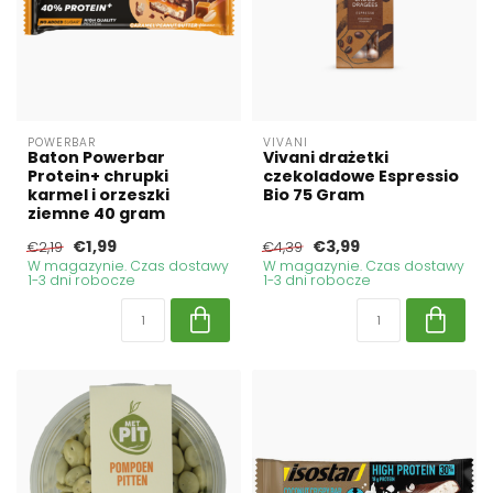
POWERBAR
VIVANI
Baton Powerbar
Vivani drażetki
Protein+ chrupki
czekoladowe Espressio
karmel i orzeszki
Bio 75 Gram
ziemne 40 gram
€1,99
€3,99
€2,19
€4,39
W magazynie. Czas dostawy
W magazynie. Czas dostawy
1-3 dni robocze
1-3 dni robocze