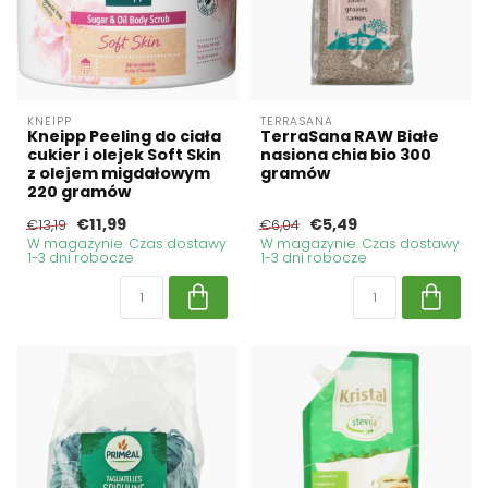
KNEIPP
TERRASANA
Kneipp Peeling do ciała
TerraSana RAW Białe
cukier i olejek Soft Skin
nasiona chia bio 300
z olejem migdałowym
gramów
220 gramów
€11,99
€5,49
€13,19
€6,04
W magazynie. Czas dostawy
W magazynie. Czas dostawy
1-3 dni robocze
1-3 dni robocze