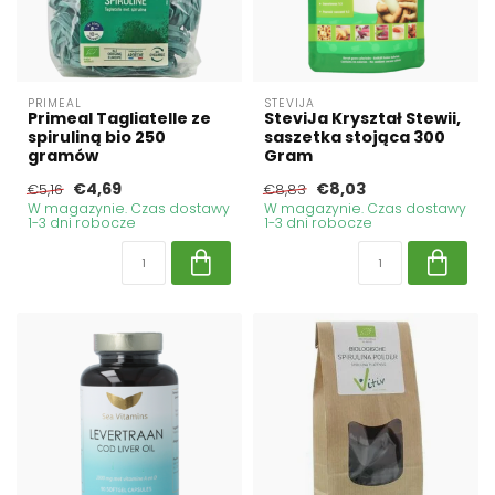
PRIMEAL
STEVIJA
Primeal Tagliatelle ze
SteviJa Kryształ Stewii,
spiruliną bio 250
saszetka stojąca 300
gramów
Gram
€4,69
€8,03
€5,16
€8,83
W magazynie. Czas dostawy
W magazynie. Czas dostawy
1-3 dni robocze
1-3 dni robocze