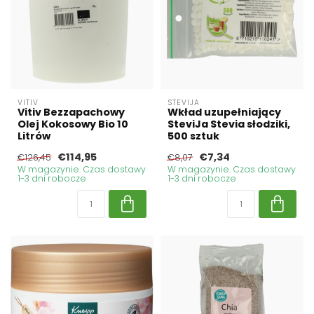
VITIV
STEVIJA
Vitiv Bezzapachowy
Wkład uzupełniający
Olej Kokosowy Bio 10
SteviJa Stevia słodziki,
Litrów
500 sztuk
€114,95
€7,34
€126,45
€8,07
W magazynie. Czas dostawy
W magazynie. Czas dostawy
1-3 dni robocze
1-3 dni robocze