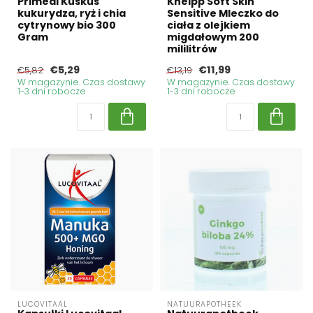
Primeal Kuskus
Kneipp Soft Skin
kukurydza, ryż i chia
Sensitive Mleczko do
cytrynowy bio 300
ciała z olejkiem
Gram
migdałowym 200
mililitrów
€5,29
€11,99
€5,82
€13,19
W magazynie. Czas dostawy
W magazynie. Czas dostawy
1-3 dni robocze
1-3 dni robocze
LUCOVITAAL
NATUURAPOTHEEK