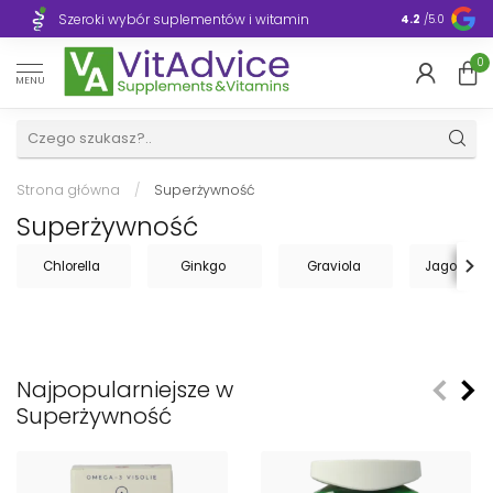
uplementów i witamin
Błyskawiczna dostawa, 1–3 dni w całe
4.2
/5.0
0
MENU
Strona główna
/
Superżywność
Superżywność
Chlorella
Ginkgo
Graviola
Jagody ac
Najpopularniejsze w
Superżywność