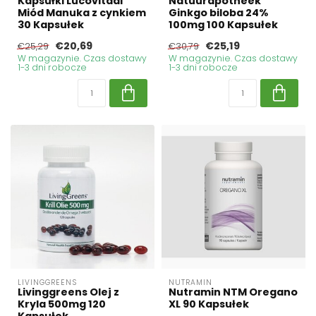
Kapsułki Lucovitaal
Natuurapotheek
Miód Manuka z cynkiem
Ginkgo biloba 24%
30 Kapsułek
100mg 100 Kapsułek
€20,69
€25,19
€25,29
€30,79
W magazynie. Czas dostawy
W magazynie. Czas dostawy
1-3 dni robocze
1-3 dni robocze
LIVINGGREENS
NUTRAMIN
Livinggreens Olej z
Nutramin NTM Oregano
Kryla 500mg 120
XL 90 Kapsułek
Kapsułek