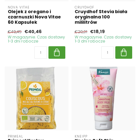
NOVA VITAE
CRUYDHOF
Olejek z oregano i
Cruydhof Stevia biała
czarnuszki Nova Vitae
oryginalna 100
60 Kapsułek
mililitrów
€40,46
€18,19
€49,45
€20,01
W magazynie. Czas dostawy
W magazynie. Czas dostawy
1-3 dni robocze
1-3 dni robocze
PRIMEAL
KNEIPP