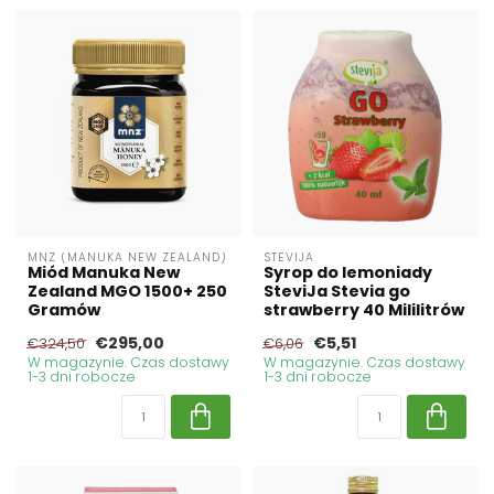
MNZ (MANUKA NEW ZEALAND)
STEVIJA
Miód Manuka New
Syrop do lemoniady
Zealand MGO 1500+ 250
SteviJa Stevia go
Gramów
strawberry 40 Mililitrów
€295,00
€5,51
€324,50
€6,06
W magazynie. Czas dostawy
W magazynie. Czas dostawy
1-3 dni robocze
1-3 dni robocze