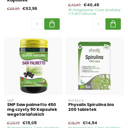
€40,46
€49,45
€53,96
€65,95
W magazynie. Czas dostawy
1-3 dni robocze
SNP
PHYSALIS
SNP Saw palmetto 450
Physalis Spirulina bio
mg czysty 90 Kapsułek
200 tabletek
wegetariańskich
€19,08
€14,94
€23,32
€18,26
W magazynie. Czas dostawy
W magazynie. Czas dostawy