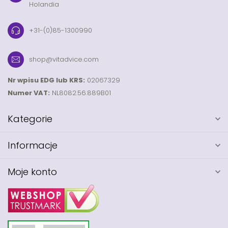
Holandia
+31-(0)85-1300990
shop@vitadvice.com
Nr wpisu EDG lub KRS:
02067329
Numer VAT:
NL8082.56.889B01
Kategorie
Informacje
Moje konto