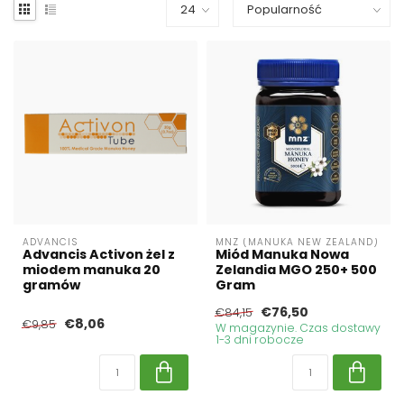
ADVANCIS
MNZ (MANUKA NEW ZEALAND)
Advancis Activon żel z
Miód Manuka Nowa
miodem manuka 20
Zelandia MGO 250+ 500
gramów
Gram
€76,50
€84,15
€8,06
€9,85
W magazynie. Czas dostawy
1-3 dni robocze