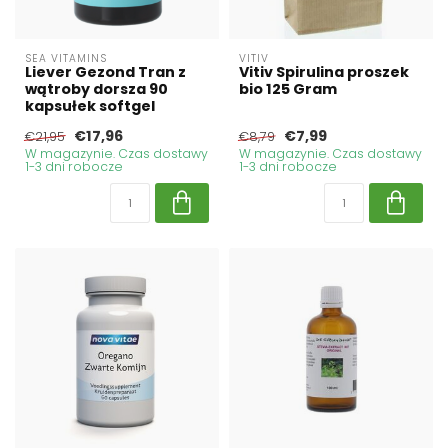
SEA VITAMINS
VITIV
Liever Gezond Tran z
Vitiv Spirulina proszek
wątroby dorsza 90
bio 125 Gram
kapsułek softgel
€17,96
€7,99
€21,95
€8,79
W magazynie. Czas dostawy
W magazynie. Czas dostawy
1-3 dni robocze
1-3 dni robocze