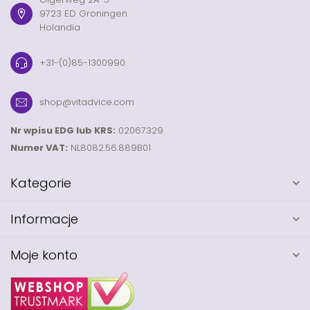
9723 ED Groningen
Holandia
+31-(0)85-1300990
shop@vitadvice.com
Nr wpisu EDG lub KRS:
02067329
Numer VAT:
NL8082.56.889B01
Kategorie
Informacje
Moje konto