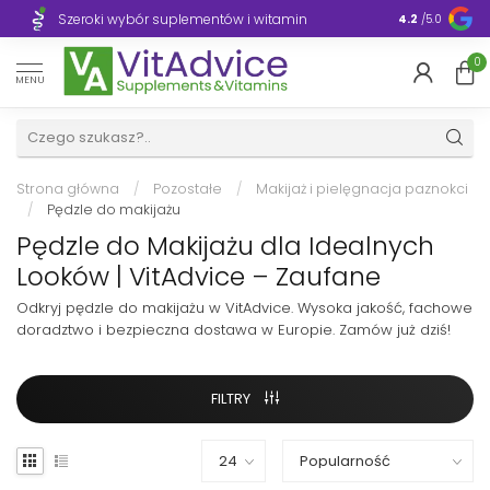
Szeroki wybór suplementów i witamin
Błyskawiczn
4.2
/5.0
0
MENU
Strona główna
/
Pozostałe
/
Makijaż i pielęgnacja paznokci
/
Pędzle do makijażu
Pędzle do Makijażu dla Idealnych
Looków | VitAdvice – Zaufane
Odkryj pędzle do makijażu w VitAdvice. Wysoka jakość, fachowe
doradztwo i bezpieczna dostawa w Europie. Zamów już dziś!
FILTRY