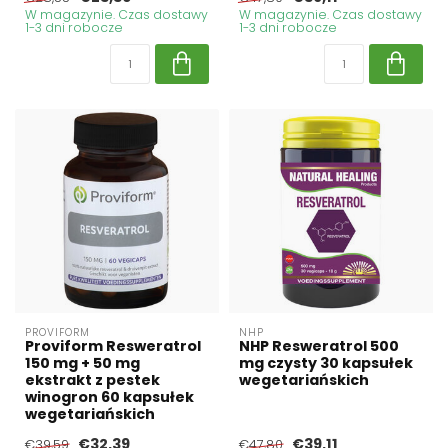
W magazynie. Czas dostawy
W magazynie. Czas dostawy
1-3 dni robocze
1-3 dni robocze
PROVIFORM
NHP
Proviform Resweratrol
NHP Resweratrol 500
150 mg + 50 mg
mg czysty 30 kapsułek
ekstrakt z pestek
wegetariańskich
winogron 60 kapsułek
wegetariańskich
€32,39
€39,11
€39,59
€47,80