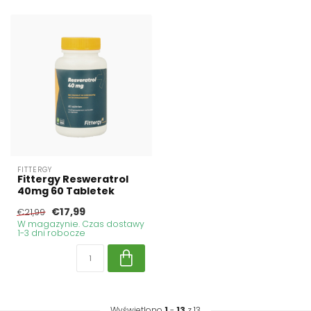
FITTERGY
Fittergy Resweratrol
40mg 60 Tabletek
€17,99
€21,99
W magazynie. Czas dostawy
1-3 dni robocze
Wyświetlono
1
-
13
z 13