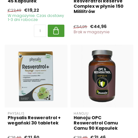
45 Kapsułek
Resveratrol Reserve
Complex w płynie 150
€19,22
€23,49
Mililitrów
W magazynie. Czas dostawy
1-3 dni robocze
€44,96
€54,95
Brak w magazynie
PHYSALIS
HANOJU
Physalis Resweratrol +
Hanoju OPC
wegański 30 tabletek
Resweratrol Camu
Camu 90 Kapsułek
€21,60
€31,46
€26,40
€38,45