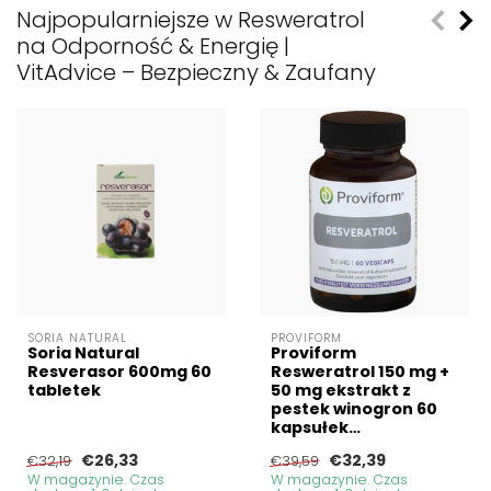
Najpopularniejsze w Resweratrol
na Odporność & Energię |
VitAdvice – Bezpieczny & Zaufany
SORIA NATURAL
PROVIFORM
Soria Natural
Proviform
Resverasor 600mg 60
Resweratrol 150 mg +
tabletek
50 mg ekstrakt z
pestek winogron 60
kapsułek
wegetariańskich
€26,33
€32,39
€32,19
€39,59
W magazynie. Czas
W magazynie. Czas