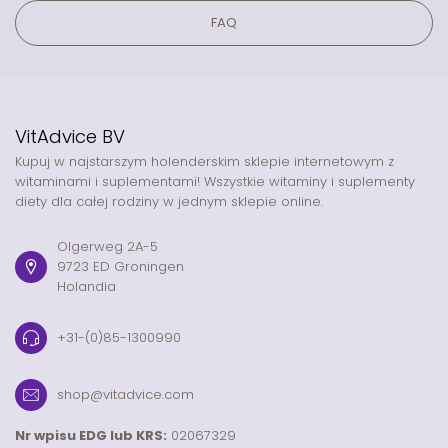
FAQ
VitAdvice BV
Kupuj w najstarszym holenderskim sklepie internetowym z
witaminami i suplementami! Wszystkie witaminy i suplementy
diety dla całej rodziny w jednym sklepie online.
Olgerweg 2A-5
9723 ED Groningen
Holandia
+31-(0)85-1300990
shop@vitadvice.com
Nr wpisu EDG lub KRS:
02067329