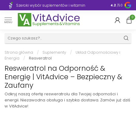
Szeroki wybór suplementów i witamin
Błyskawiczn
4.2
/5.0
0
MENU
Strona główna
/
Suplementy
/
Układ Odpornościowy i
Energia
/
Resveratrol
Resweratrol na Odporność &
Energię | VitAdvice – Bezpieczny &
Zaufany
Odkryj naszą ofertę resweratrolu dla Twojej odporności i
energii. Niezawodna obsługa i szybka dostawa. Zamów już dziś
w VitAdvice!