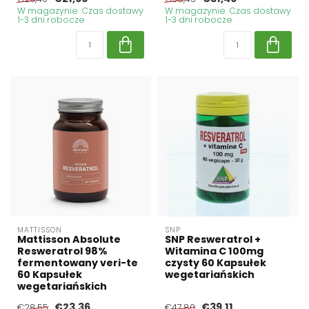
W magazynie. Czas dostawy
W magazynie. Czas dostawy
1-3 dni robocze
1-3 dni robocze
MATTISSON
SNP
Mattisson Absolute
SNP Resweratrol +
Resweratrol 98%
Witamina C 100mg
fermentowany veri-te
czysty 60 Kapsułek
60 Kapsułek
wegetariańskich
wegetariańskich
€23,36
€39,11
€28,55
€47,80