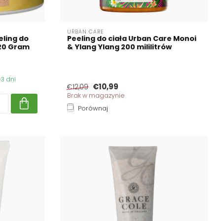
URBAN CARE
eling do
Peeling do ciała Urban Care Monoi
220 Gram
& Ylang Ylang 200 mililitrów
3 dni
€10,99
€12,09
Brak w magazynie
Porównaj