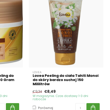
LOVEA
ling do
Lovea Peeling do ciała Tahiti Monoi
20 Gram
do skóry bardzo suchej 150
Mililitrów
€8,49
€9,34
3 dni
W magazynie. Czas dostawy 1-3 dni
robocze
Porównaj