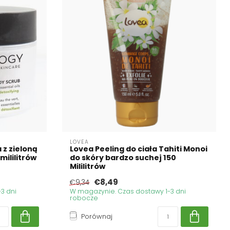
LOVEA
 z zieloną
Lovea Peeling do ciała Tahiti Monoi
ililitrów
do skóry bardzo suchej 150
Mililitrów
€8,49
€9,34
3 dni
W magazynie. Czas dostawy 1-3 dni
robocze
Porównaj