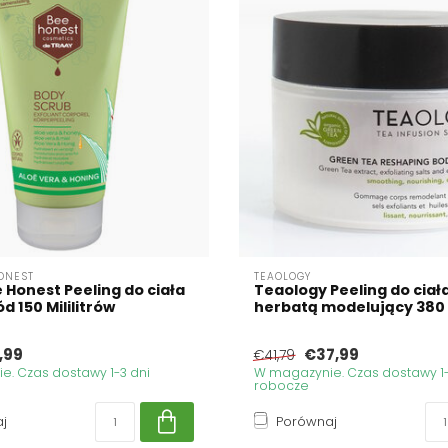
ONEST
TEAOLOGY
 Honest Peeling do ciała
Teaology Peeling do ciała
ód 150 Mililitrów
herbatą modelujący 380 m
,99
€37,99
€41,79
. Czas dostawy 1-3 dni
W magazynie. Czas dostawy 1-
robocze
j
Porównaj