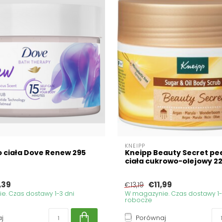
KNEIPP
o ciała Dove Renew 295
Kneipp Beauty Secret pee
ciała cukrowo-olejowy 2
,39
€11,99
€13,19
. Czas dostawy 1-3 dni
W magazynie. Czas dostawy 1-
robocze
j
Porównaj