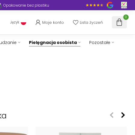
Opakowanie bez plastiku
0
Moje konto
Lista życzeń
Język
hudzanie
Pielęgnacja osobista
Pozostałe
ka