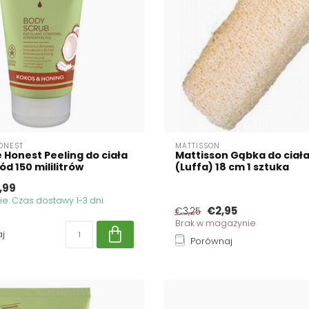
ONEST
MATTISSON
 Honest Peeling do ciała
Mattisson Gąbka do ciał
ód 150 mililitrów
(Luffa) 18 cm 1 sztuka
,99
. Czas dostawy 1-3 dni
€2,95
€3,25
Brak w magazynie
j
Porównaj