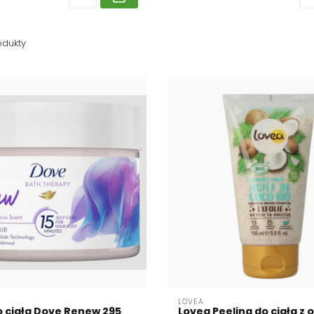
odukty
LOVEA
o ciała Dove Renew 295
Lovea Peeling do ciała z 