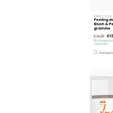
GRACE COLE
Peeling do
Blush & P
gramów
€12
€14,25
W magazynie
robocze
Porówna