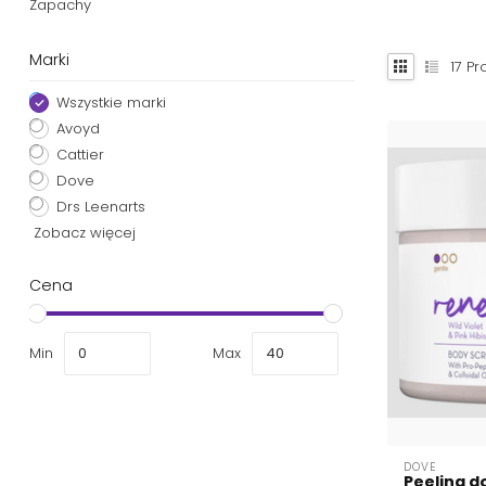
Zapachy
Marki
17
Pr
Wszystkie marki
Avoyd
Cattier
Dove
Drs Leenarts
Zobacz więcej
Cena
Min
Max
DOVE
Peeling d