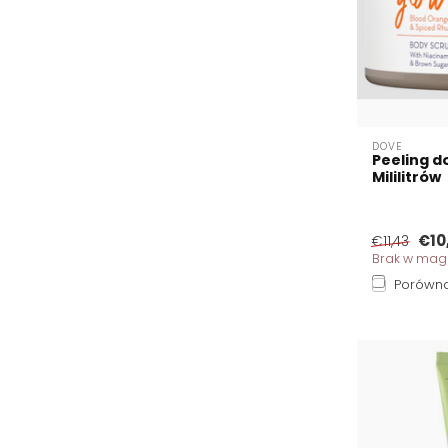
DOVE
Peeling d
Mililitrów
€10
€11,43
Brak w mag
Porówna