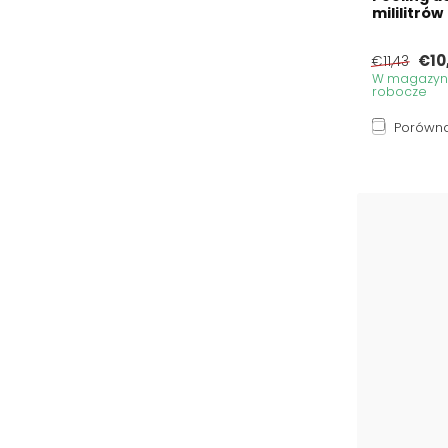
mililitrów
€10
€11,43
W magazynie
robocze
Porówna