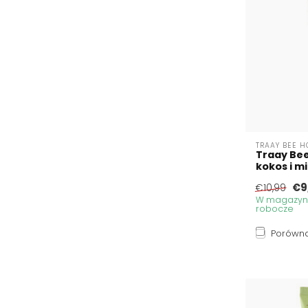
TRAAY BEE H
Traay Bee
kokos i mi
€9
€10,99
W magazynie
robocze
Porówna