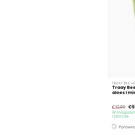
TRAAY BEE H
Traay Bee
aloes i mi
€9
€10,99
W magazynie
robocze
Porówna