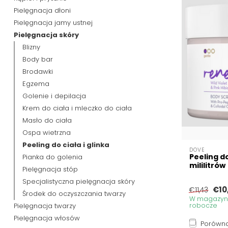
Pielęgnacja dłoni
Pielęgnacja jamy ustnej
Pielęgnacja skóry
Blizny
Body bar
Brodawki
Egzema
Golenie i depilacja
Krem do ciała i mleczko do ciała
Masło do ciała
Ospa wietrzna
Peeling do ciała i glinka
DOVE
Peeling d
Pianka do golenia
mililitrów
Pielęgnacja stóp
Specjalistyczna pielęgnacja skóry
€10
€11,43
Środek do oczyszczania twarzy
W magazynie
Pielęgnacja twarzy
robocze
Pielęgnacja włosów
Porówna