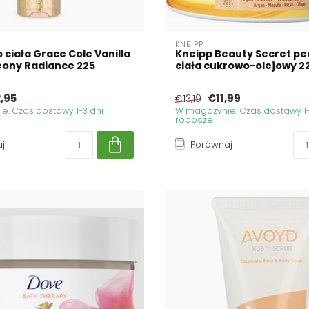
KNEIPP
 ciała Grace Cole Vanilla
Kneipp Beauty Secret pe
eony Radiance 225
ciała cukrowo-olejowy 
,95
€11,99
€13,19
. Czas dostawy 1-3 dni
W magazynie. Czas dostawy 1-
robocze
j
Porównaj