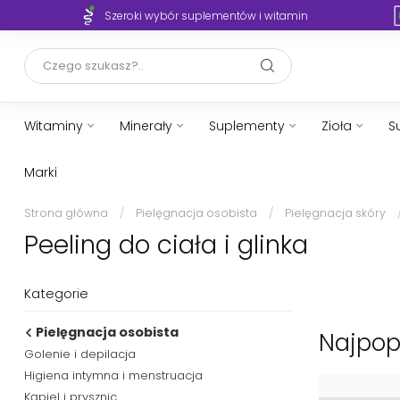
Szeroki wybór suplementów i witamin
Witaminy
Minerały
Suplementy
Zioła
S
Marki
Strona główna
/
Pielęgnacja osobista
/
Pielęgnacja skóry
Peeling do ciała i glinka
Kategorie
Pielęgnacja osobista
Najpopu
Golenie i depilacja
Higiena intymna i menstruacja
Kąpiel i prysznic