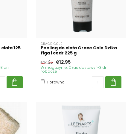
GRACE COLE
 ciała 125
Peeling do ciała Grace Cole Dzika
figa i cedr 225 g
€12,95
€14,25
3 dni
W magazynie. Czas dostawy 1-3 dni
robocze
Porównaj