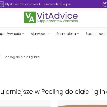
Błyskawiczna dostawa, 1–3 dni w całej Europie
uperżywność
Ajurweda
Samopieka
Sport i odc
/
Peeling do ciała i glinka
larniejsze w Peeling do ciała i glin