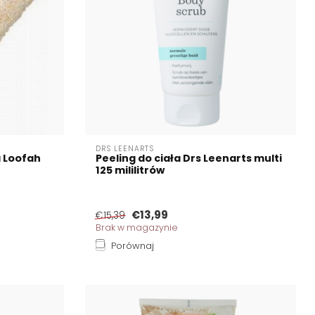
DRS LEENARTS
a Loofah
Peeling do ciała Drs Leenarts multi
125 mililitrów
€13,99
€15,39
Brak w magazynie
Porównaj