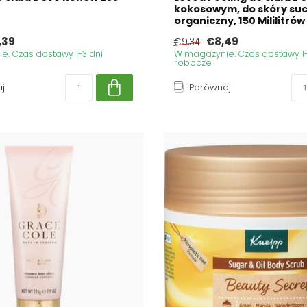
kokosowym, do skóry suc
organiczny, 150 Mililitrów
,39
€8,49
€9,34
. Czas dostawy 1-3 dni
W magazynie. Czas dostawy 1-
robocze
j
Porównaj