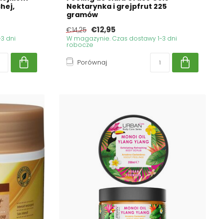
hej,
Nektarynka i grejpfrut 225
gramów
€12,95
€14,25
3 dni
W magazynie. Czas dostawy 1-3 dni
robocze
Porównaj