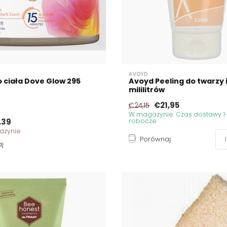
AVOYD
o ciała Dove Glow 295
Avoyd Peeling do twarzy i
mililitrów
€21,95
€24,15
W magazynie. Czas dostawy 1-
,39
robocze
azynie
Porównaj
j