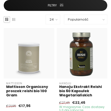
FILTRY
MATTISSON
HANOJU
Mattisson Organiczny
Hanoju Ekstrakt Reishi
proszek reishi bio 100
bio 60 Kapsułek
Gram
Wegetariańskich
€22,46
€27,45
€17,96
€21,95
W magazynie. Czas dostawy
1-3 dni robocze