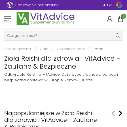
e
Opakowanie bez plastiku
4.2
/5.0
0
MENU
Strona główna
/
Zioła
/
Pozostałe Zioła
/
Reishi
Zioła Reishi dla zdrowia | VitAdvice –
Zaufane & Bezpieczne
Odkryj zioła Reishi w VitAdvice. Duży wybór, fachowa pomoc i
bezpieczna dostawa w Europie. Zamów już dziś!
Najpopularniejsze w Zioła Reishi
dla zdrowia | VitAdvice – Zaufane
& Bezpieczne