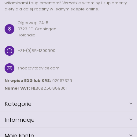
witaminami i suplementami! Wszystkie witaminy i suplementy
diety dla całej rodziny w jednym sklepie online.
Olgerweg 2A-5
9723 ED Groningen
Holandia
+31-(0)85-1300990
shop@vitadvice.com
Nr wpisu EDG lub KRS:
02067329
Numer VAT:
NL8082.56.889B01
Kategorie
Informacje
Moje konto