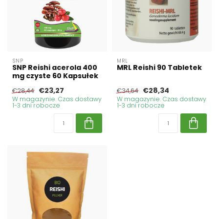
SNP
MRL
SNP Reishi acerola 400
MRL Reishi 90 Tabletek
mg czyste 60 Kapsułek
€23,27
€28,34
€28,44
€34,64
W magazynie. Czas dostawy
W magazynie. Czas dostawy
1-3 dni robocze
1-3 dni robocze