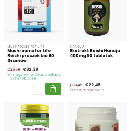
MUSHROOMS FOR LIFE
HANOJU
Mushrooms for Life
Ekstrakt Reishi Hanoju
Reishi proszek bio 60
400mg 90 tabletek
Gramów
€32,39
€39,59
W magazynie. Czas dostawy
1-3 dni robocze
€22,46
€27,45
Brak w magazynie