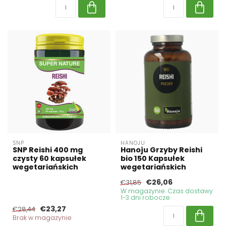
SNP
HANOJU
SNP Reishi 400 mg
Hanoju Grzyby Reishi
czysty 60 kapsułek
bio 150 Kapsułek
wegetariańskich
wegetariańskich
€26,06
€31,85
W magazynie. Czas dostawy
1-3 dni robocze
€23,27
€28,44
Brak w magazynie