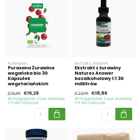
PURASANA
NATURES ANSWER
Purasana Żurawina
Ekstrakt z żurawiny
wegańska bio 30
Natures Answer
Kapsułek
bezalkoholowy 1:1 30
wegetariańskich
mililitrów
€15,26
€18,86
€18,65
€23,05
W magazynie. Czas dostawy
W magazynie. Czas dostawy
1-3 dni robocze
1-3 dni robocze