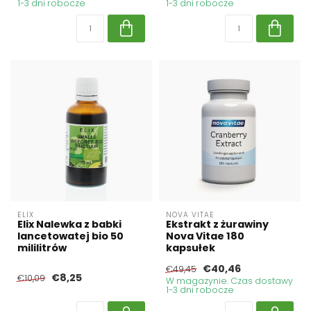
1-3 dni robocze
1-3 dni robocze
ELIX
NOVA VITAE
Elix Nalewka z babki
Ekstrakt z żurawiny
lancetowatej bio 50
Nova Vitae 180
mililitrów
kapsułek
€40,46
€49,45
€8,25
€10,09
W magazynie. Czas dostawy
1-3 dni robocze