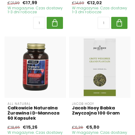
€17,99
€12,02
€21,99
€14,69
W magazynie. Czas dostawy
W magazynie. Czas dostawy
1-3 dni robocze
1-3 dni robocze
ALL NATURAL
JACOB HOOY
Całkowicie Naturalna
Jacob Hooy Babka
Żurawina i D-Mannoza
Zwyczajna 100 Gram
60 Kapsułek
€15,26
€5,80
€18,65
€6,38
W magazynie. Czas dostawy
W magazynie. Czas dostawy