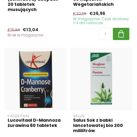
20 tabletek
Wegetariańskich
musujących
€26,96
€32,95
W magazynie. Czas dostawy
1-3 dni robocze
€13,04
€15,94
Brak w magazynie
LUCOVITAAL
SALUS
Lucovitaal D-Mannoza
Salus Sok z babki
żurawina 60 tabletek
lancetowatej bio 200
mililitrów