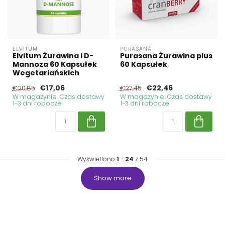
ELVITUM
PURASANA
Elvitum Żurawina i D-
Purasana Żurawina plus
Mannoza 60 Kapsułek
60 Kapsułek
Wegetariańskich
€17,06
€22,46
€20,85
€27,45
W magazynie. Czas dostawy
W magazynie. Czas dostawy
1-3 dni robocze
1-3 dni robocze
Wyświetlono
1
-
24
z 54
Show more