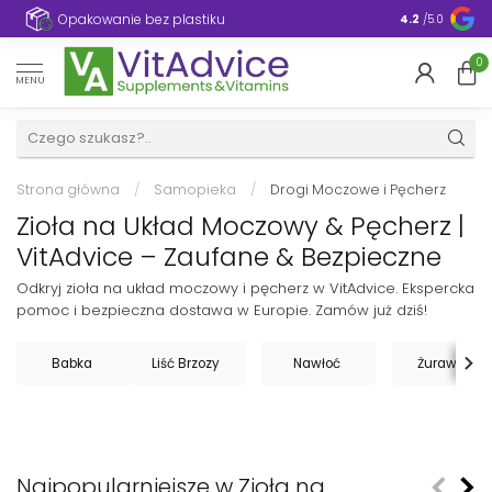
e
Opakowanie bez plastiku
4.2
/5.0
0
MENU
Strona główna
/
Samopieka
/
Drogi Moczowe i Pęcherz
Zioła na Układ Moczowy & Pęcherz |
VitAdvice – Zaufane & Bezpieczne
Odkryj zioła na układ moczowy i pęcherz w VitAdvice. Ekspercka
pomoc i bezpieczna dostawa w Europie. Zamów już dziś!
Babka
Liść Brzozy
Nawłoć
Żurawina
Najpopularniejsze w Zioła na