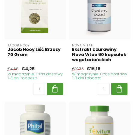
JACOB HOOY
NOVA VITAE
Jacob Hooy Liść Brzozy
Ekstrakt z żurawiny
70 Gram
Nova Vitae 60 kapsułek
wegetariańskich
€4,25
€16,16
€4,68
€19,75
W magazynie. Czas dostawy
W magazynie. Czas dostawy
1-3 dni robocze
1-3 dni robocze