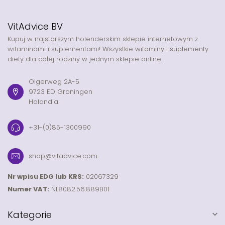
VitAdvice BV
Kupuj w najstarszym holenderskim sklepie internetowym z
witaminami i suplementami! Wszystkie witaminy i suplementy
diety dla całej rodziny w jednym sklepie online.
Olgerweg 2A-5
9723 ED Groningen
Holandia
+31-(0)85-1300990
shop@vitadvice.com
Nr wpisu EDG lub KRS:
02067329
Numer VAT:
NL8082.56.889B01
Kategorie