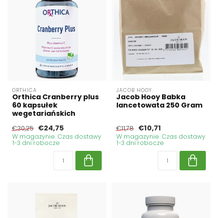
ORTHICA
JACOB HOOY
Orthica Cranberry plus
Jacob Hooy Babka
60 kapsułek
lancetowata 250 Gram
wegetariańskich
€24,75
€10,71
€30,25
€11,78
W magazynie. Czas dostawy
W magazynie. Czas dostawy
1-3 dni robocze
1-3 dni robocze