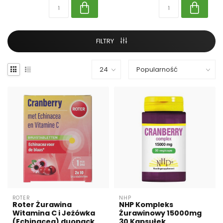
FILTRY
ROTER
NHP
Roter Żurawina
NHP Kompleks
Witamina C i Jeżówka
Żurawinowy 15000mg
(Echinacea) duopack
30 Kapsułek