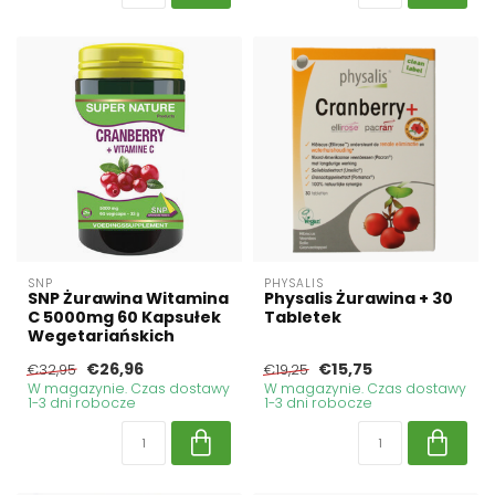
SNP
PHYSALIS
SNP Żurawina Witamina
Physalis Żurawina + 30
C 5000mg 60 Kapsułek
Tabletek
Wegetariańskich
€26,96
€15,75
€32,95
€19,25
W magazynie. Czas dostawy
W magazynie. Czas dostawy
1-3 dni robocze
1-3 dni robocze