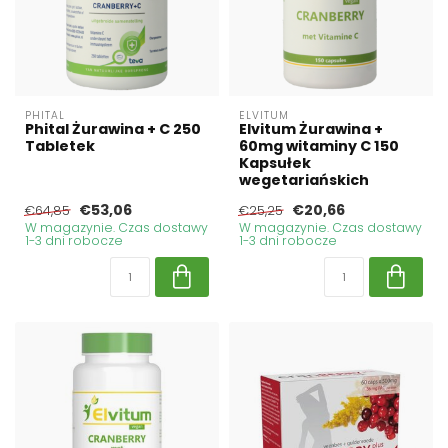
PHITAL
ELVITUM
Phital Żurawina + C 250
Elvitum Żurawina +
Tabletek
60mg witaminy C 150
Kapsułek
wegetariańskich
€53,06
€20,66
€64,85
€25,25
W magazynie. Czas dostawy
W magazynie. Czas dostawy
1-3 dni robocze
1-3 dni robocze