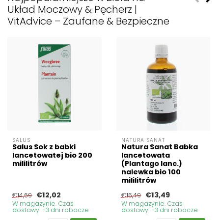
Układ Moczowy & Pęcherz |
VitAdvice – Zaufane & Bezpieczne
SALUS
NATURA SANAT
Salus Sok z babki
Natura Sanat Babka
lancetowatej bio 200
lancetowata
mililitrów
(Plantago lanc.)
nalewka bio 100
mililitrów
€12,02
€13,49
€14,69
€16,49
W magazynie. Czas
W magazynie. Czas
dostawy 1-3 dni robocze
dostawy 1-3 dni robocze