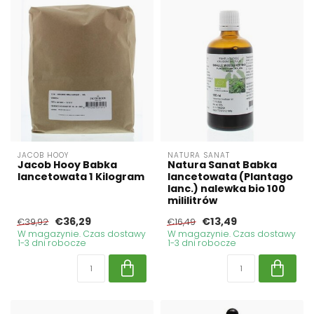
JACOB HOOY
NATURA SANAT
Jacob Hooy Babka
Natura Sanat Babka
lancetowata 1 Kilogram
lancetowata (Plantago
lanc.) nalewka bio 100
mililitrów
€36,29
€13,49
€39,92
€16,49
W magazynie. Czas dostawy
W magazynie. Czas dostawy
1-3 dni robocze
1-3 dni robocze