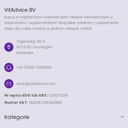
VitAdvice BV
Kupuj w najstarszym holenderskim sklepie internetowym z
witaminami i suplementami! Wszystkie witaminy i suplementy
diety dla całej rodziny w jednym sklepie online.
Olgerweg 2A-5
9723 ED Groningen
Holandia
+31-(0)85-1300990
shop@vitadvice.com
Nr wpisu EDG lub KRS:
02067329
Numer VAT:
NL8082.56.889B01
Kategorie