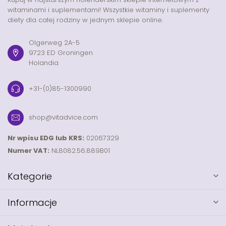
witaminami i suplementami! Wszystkie witaminy i suplementy
diety dla całej rodziny w jednym sklepie online.
Olgerweg 2A-5
9723 ED Groningen
Holandia
+31-(0)85-1300990
shop@vitadvice.com
Nr wpisu EDG lub KRS:
02067329
Numer VAT:
NL8082.56.889B01
Kategorie
Informacje