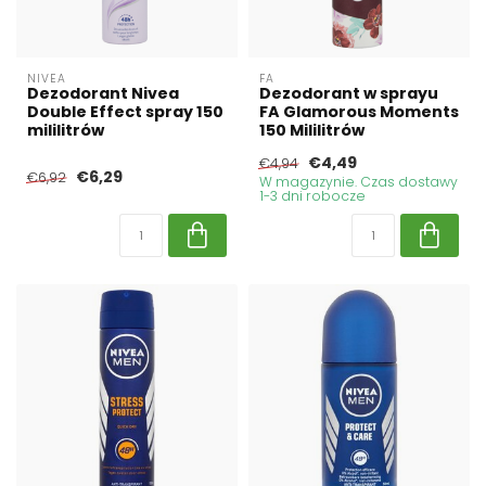
NIVEA
FA
Dezodorant Nivea
Dezodorant w sprayu
Double Effect spray 150
FA Glamorous Moments
mililitrów
150 Mililitrów
€4,49
€4,94
€6,29
€6,92
W magazynie. Czas dostawy
1-3 dni robocze