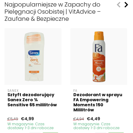
Najpopularniejsze w Zapachy do
Pielęgnacji Osobistej | VitAdvice –
Zaufane & Bezpieczne
SANEX
FA
Sztyft dezodorujący
Dezodorant w sprayu
Sanex Zero %
FA Empowering
Sensitive 65 mililitrów
Moments 150
Mililitrów
€4,99
€4,49
€5,49
€4,94
W magazynie. Czas
W magazynie. Czas
dostawy 1-3 dni robocze
dostawy 1-3 dni robocze