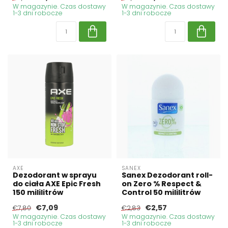
W magazynie. Czas dostawy
W magazynie. Czas dostawy
1-3 dni robocze
1-3 dni robocze
AXE
SANEX
Dezodorant w sprayu
Sanex Dezodorant roll-
do ciała AXE Epic Fresh
on Zero % Respect &
150 mililitrów
Control 50 mililitrów
€7,09
€2,57
€7,80
€2,83
W magazynie. Czas dostawy
W magazynie. Czas dostawy
1-3 dni robocze
1-3 dni robocze