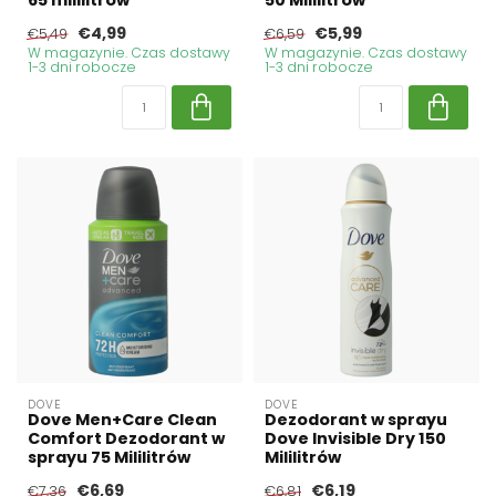
65 mililitrów
50 Mililitrów
€4,99
€5,99
€5,49
€6,59
W magazynie. Czas dostawy
W magazynie. Czas dostawy
1-3 dni robocze
1-3 dni robocze
DOVE
DOVE
Dove Men+Care Clean
Dezodorant w sprayu
Comfort Dezodorant w
Dove Invisible Dry 150
sprayu 75 Mililitrów
Mililitrów
€6,69
€6,19
€7,36
€6,81