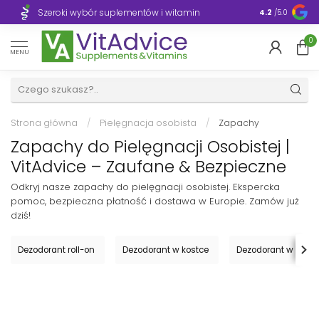
Szeroki wybór suplementów i witamin
Błyskawiczn
4.2
/5.0
0
MENU
Strona główna
/
Pielęgnacja osobista
/
Zapachy
Zapachy do Pielęgnacji Osobistej |
VitAdvice – Zaufane & Bezpieczne
Odkryj nasze zapachy do pielęgnacji osobistej. Ekspercka
pomoc, bezpieczna płatność i dostawa w Europie. Zamów już
dziś!
Dezodorant roll-on
Dezodorant w kostce
Dezodorant w spra