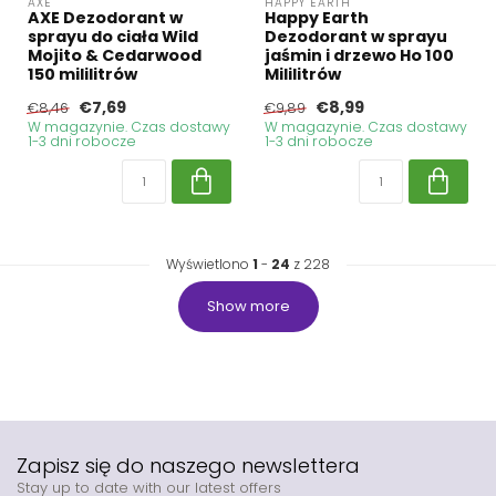
AXE
HAPPY EARTH
AXE Dezodorant w
Happy Earth
sprayu do ciała Wild
Dezodorant w sprayu
Mojito & Cedarwood
jaśmin i drzewo Ho 100
150 mililitrów
Mililitrów
€7,69
€8,99
€8,46
€9,89
W magazynie. Czas dostawy
W magazynie. Czas dostawy
1-3 dni robocze
1-3 dni robocze
Wyświetlono
1
-
24
z 228
Show more
Zapisz się do naszego newslettera
Stay up to date with our latest offers