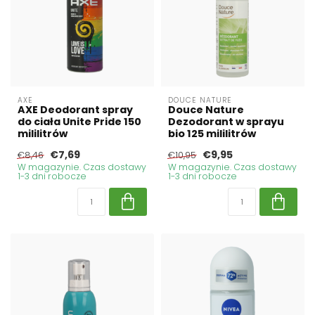
AXE
DOUCE NATURE
AXE Deodorant spray
Douce Nature
do ciała Unite Pride 150
Dezodorant w sprayu
mililitrów
bio 125 mililitrów
€7,69
€9,95
€8,46
€10,95
W magazynie. Czas dostawy
W magazynie. Czas dostawy
1-3 dni robocze
1-3 dni robocze