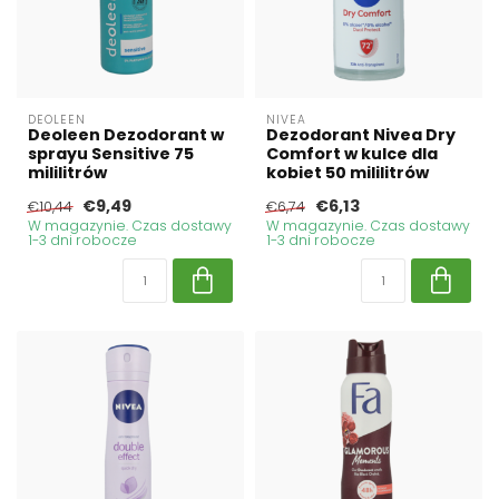
DEOLEEN
NIVEA
Deoleen Dezodorant w
Dezodorant Nivea Dry
sprayu Sensitive 75
Comfort w kulce dla
mililitrów
kobiet 50 mililitrów
€9,49
€6,13
€10,44
€6,74
W magazynie. Czas dostawy
W magazynie. Czas dostawy
1-3 dni robocze
1-3 dni robocze