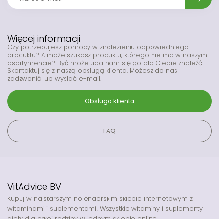
Więcej informacji
Czy potrzebujesz pomocy w znalezieniu odpowiedniego
produktu? A może szukasz produktu, którego nie ma w naszym
asortymencie? Być może uda nam się go dla Ciebie znaleźć.
Skontaktuj się z naszą obsługą klienta. Możesz do nas
zadzwonić lub wysłać e-mail.
Obsługa klienta
FAQ
VitAdvice BV
Kupuj w najstarszym holenderskim sklepie internetowym z
witaminami i suplementami! Wszystkie witaminy i suplementy
diety dla całej rodziny w jednym sklepie online.