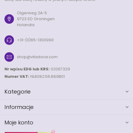
Olgerweg 2A-5
9723 ED Groningen
Holandia
+31-(0)85-1300990
shop@vitadvice.com
Nr wpisu EDG lub KRS:
02067329
Numer VAT:
NL8082.56.889B01
Kategorie
Informacje
Moje konto