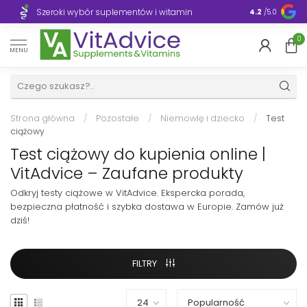
Szeroki wybór suplementów i witamin
Błyskawiczn
4.2
/5.0
0
MENU
Strona główna
/
Pozostałe
/
Niemowlę i dziecko
/
Test
ciążowy
Test ciążowy do kupienia online |
VitAdvice – Zaufane produkty
Odkryj testy ciążowe w VitAdvice. Ekspercka porada,
bezpieczna płatność i szybka dostawa w Europie. Zamów już
dziś!
FILTRY