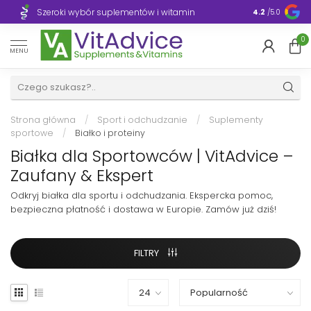
Szeroki wybór suplementów i witamin
Błyskawiczn
4.2
/5.0
0
MENU
Strona główna
/
Sport i odchudzanie
/
Suplementy
sportowe
/
Białko i proteiny
Białka dla Sportowców | VitAdvice –
Zaufany & Ekspert
Odkryj białka dla sportu i odchudzania. Ekspercka pomoc,
bezpieczna płatność i dostawa w Europie. Zamów już dziś!
FILTRY