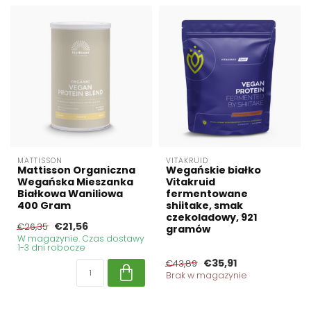
MATTISSON
VITAKRUID
Mattisson Organiczna
Wegańskie białko
Wegańska Mieszanka
Vitakruid
Białkowa Waniliowa
fermentowane
400 Gram
shiitake, smak
czekoladowy, 921
€21,56
€26,35
gramów
W magazynie. Czas dostawy
1-3 dni robocze
€35,91
€43,89
Brak w magazynie