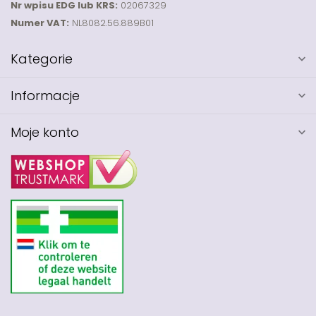
Nr wpisu EDG lub KRS:
02067329
Numer VAT:
NL8082.56.889B01
Kategorie
Informacje
Moje konto