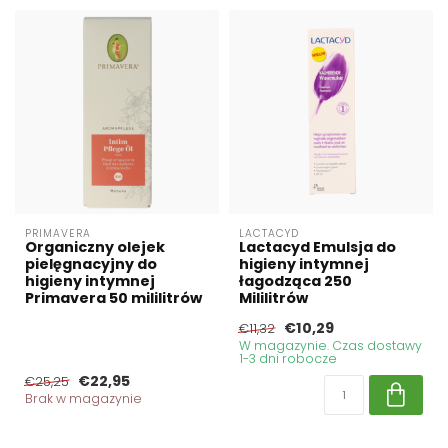
PRIMAVERA
LACTACYD
Organiczny olejek
Lactacyd Emulsja do
pielęgnacyjny do
higieny intymnej
higieny intymnej
łagodząca 250
Primavera 50 mililitrów
Mililitrów
€10,29
€11,32
W magazynie. Czas dostawy
1-3 dni robocze
€22,95
€25,25
Brak w magazynie