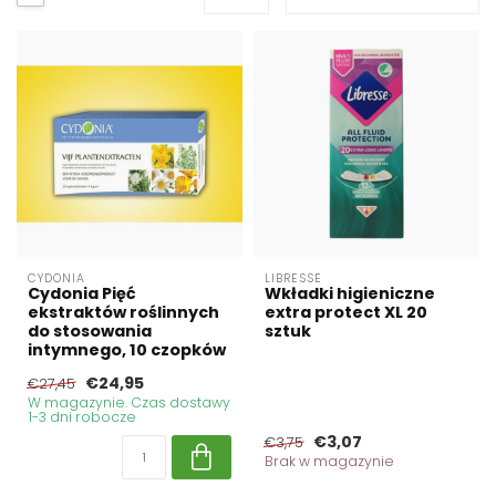
CYDONIA
LIBRESSE
Cydonia Pięć
Wkładki higieniczne
ekstraktów roślinnych
extra protect XL 20
do stosowania
sztuk
intymnego, 10 czopków
€24,95
€27,45
W magazynie. Czas dostawy
1-3 dni robocze
€3,07
€3,75
Brak w magazynie