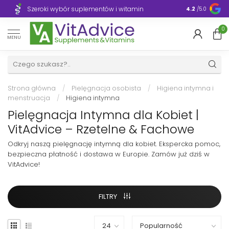
Szeroki wybór suplementów i witamin
Błyskawiczn
4.2
/5.0
0
MENU
Strona główna
/
Pielęgnacja osobista
/
Higiena intymna i
menstruacja
/
Higiena intymna
Pielęgnacja Intymna dla Kobiet |
VitAdvice – Rzetelne & Fachowe
Odkryj naszą pielęgnację intymną dla kobiet. Ekspercka pomoc,
bezpieczna płatność i dostawa w Europie. Zamów już dziś w
VitAdvice!
FILTRY