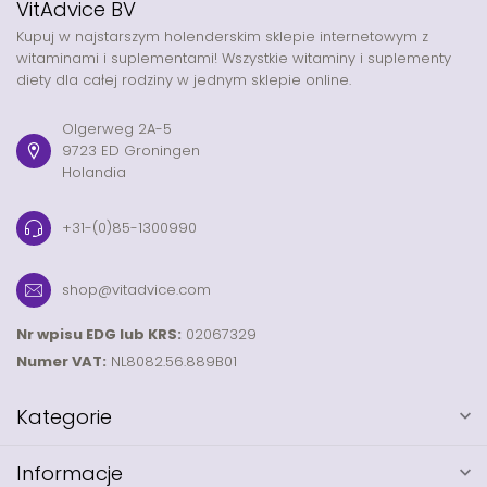
VitAdvice BV
Kupuj w najstarszym holenderskim sklepie internetowym z
witaminami i suplementami! Wszystkie witaminy i suplementy
diety dla całej rodziny w jednym sklepie online.
Olgerweg 2A-5
9723 ED Groningen
Holandia
+31-(0)85-1300990
shop@vitadvice.com
Nr wpisu EDG lub KRS:
02067329
Numer VAT:
NL8082.56.889B01
Kategorie
Informacje