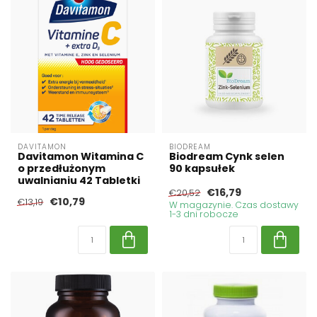
DAVITAMON
BIODREAM
Davitamon Witamina C
Biodream Cynk selen
o przedłużonym
90 kapsułek
uwalnianiu 42 Tabletki
€16,79
€20,52
€10,79
€13,19
W magazynie. Czas dostawy
1-3 dni robocze