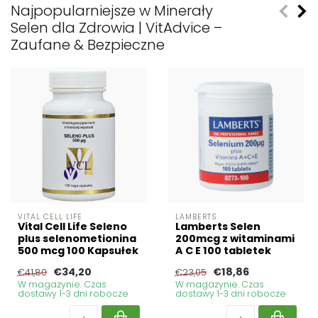
Najpopularniejsze w Minerały
Selen dla Zdrowia | VitAdvice –
Zaufane & Bezpieczne
VITAL CELL LIFE
LAMBERTS
Vital Cell Life Seleno
Lamberts Selen
plus selenometionina
200mcg z witaminami
500 mcg 100 Kapsułek
A C E 100 tabletek
€34,20
€18,86
€41,80
€23,05
W magazynie. Czas
W magazynie. Czas
dostawy 1-3 dni robocze
dostawy 1-3 dni robocze