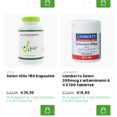
VITIV
LAMBERTS
Selen Vitiv 180 Kapsułek
Lamberts Selen
200mcg z witaminami A
C E 100 tabletek
€35,96
€18,86
€43,95
€23,05
W magazynie. Czas dostawy
W magazynie. Czas dostawy
1-3 dni robocze
1-3 dni robocze