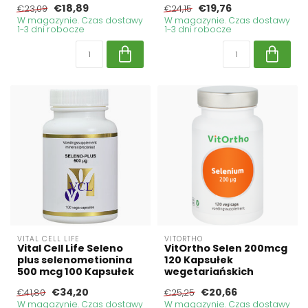
€18,89
€19,76
€23,09
€24,15
W magazynie. Czas dostawy
W magazynie. Czas dostawy
1-3 dni robocze
1-3 dni robocze
VITAL CELL LIFE
VITORTHO
Vital Cell Life Seleno
VitOrtho Selen 200mcg
plus selenometionina
120 Kapsułek
500 mcg 100 Kapsułek
wegetariańskich
€34,20
€20,66
€41,80
€25,25
W magazynie. Czas dostawy
W magazynie. Czas dostawy