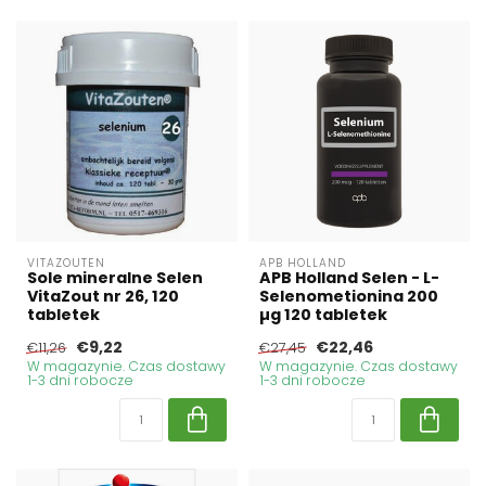
VITAZOUTEN
APB HOLLAND
Sole mineralne Selen
APB Holland Selen - L-
VitaZout nr 26, 120
Selenometionina 200
tabletek
µg 120 tabletek
€9,22
€22,46
€11,26
€27,45
W magazynie. Czas dostawy
W magazynie. Czas dostawy
1-3 dni robocze
1-3 dni robocze