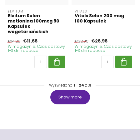
ELVITUM
VITALS
Elvitum Selen
Vitals Selen 200 mcg
metionina 100mcg 90
100 Kapsułek
Kapsułek
wegetariańskich
€11,66
€26,96
€14,25
€32,95
W magazynie. Czas dostawy
W magazynie. Czas dostawy
1-3 dni robocze
1-3 dni robocze
Wyświetlono
1
-
24
z 31
Show more