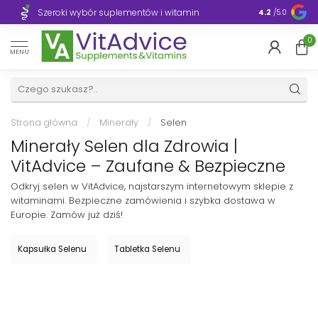
Szeroki wybór suplementów i witamin
Błyskawiczn
4.2
/5.0
0
MENU
Strona główna
/
Minerały
/
Selen
Minerały Selen dla Zdrowia |
VitAdvice – Zaufane & Bezpieczne
Odkryj selen w VitAdvice, najstarszym internetowym sklepie z
witaminami. Bezpieczne zamówienia i szybka dostawa w
Europie. Zamów już dziś!
Kapsułka Selenu
Tabletka Selenu