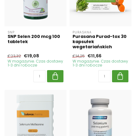
SNP
PURASANA
SNP Selen 200 mcg 100
Purasana Purad-tox 30
tabletek
kapsułek
wegetariańskich
€19,08
€11,66
€23,32
€14,25
W magazynie. Czas dostawy
W magazynie. Czas dostawy
1-3 dni robocze
1-3 dni robocze