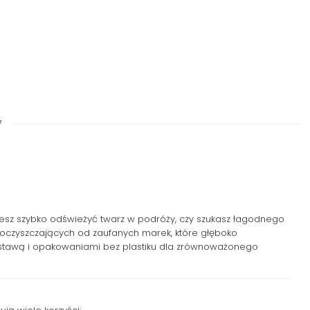
7
cesz szybko odświeżyć twarz w podróży, czy szukasz łagodnego
 oczyszczających od zaufanych marek, które głęboko
ą dostawą i opakowaniami bez plastiku dla zrównoważonego