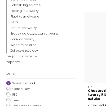
Patyczki higieniczne
Peelingi do twarzy
Płatki kosmetyczne
Sera
Serum do twarzy
Środek do oczyszczania twarzy
Tonik do twarzy
Woda micelarna
Żel oczyszczający
Pielęgnacja włosów
Zapachy
Marki
Wszystkie marki
RIO
Gentle Day
Chustecz
RIO
twarzy RI
sztuka
Tena
€2,
The Cheeky Panda