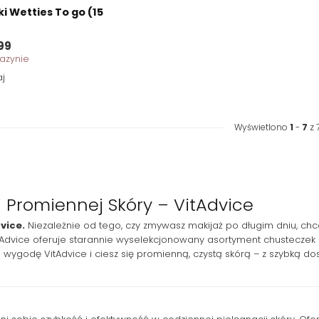
i Wetties To go (15
99
azynie
j
Wyświetlono
1
-
7
z 
i Promiennej Skóry – VitAdvice
vice.
Niezależnie od tego, czy zmywasz makijaż po długim dniu, ch
itAdvice oferuje starannie wyselekcjonowany asortyment chusteczek
ć i wygodę VitAdvice i ciesz się promienną, czystą skórą – z szybk