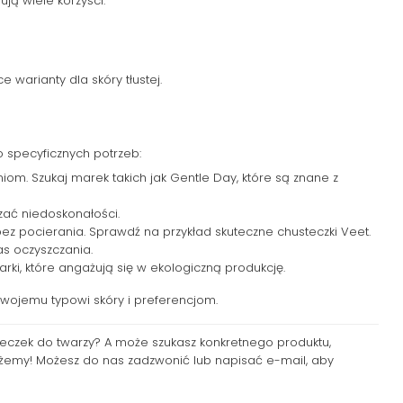
ją wiele korzyści:
warianty dla skóry tłustej.
 specyficznych potrzeb:
iom. Szukaj marek takich jak Gentle Day, które są znane z
zać niedoskonałości.
ez pocierania. Sprawdź na przykład skuteczne chusteczki Veet.
s oczyszczania.
ki, które angażują się w ekologiczną produkcję.
 Twojemu typowi skóry i preferencjom.
eczek do twarzy? A może szukasz konkretnego produktu,
ożemy! Możesz do nas zadzwonić lub napisać e-mail, aby