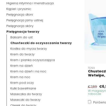
Higiena intymna i menstruacja
Kąpiel i prysznic
Pielęgnacja dłoni
Pielęgnacja jamy ustnej
Pielęgnacja skóry
Pielęgnacja twarzy
Balsam do ust
Chusteczki do oczyszczania twarzy
Kostka do mycia twarzy
Krem do twarzy
Krem i pianka oczyszczająca
Krem na dzień
TENA
Chusteczk
Krem na dzień i na noc
Wetwipe, 
Krem na noc
Krem pod oczy
€6,
€7,69
Kulki bawełniane
W magazynie
Maseczka do twarzy
robocze
Maseczki do twarzy
Porówna
Olejek do twarzy