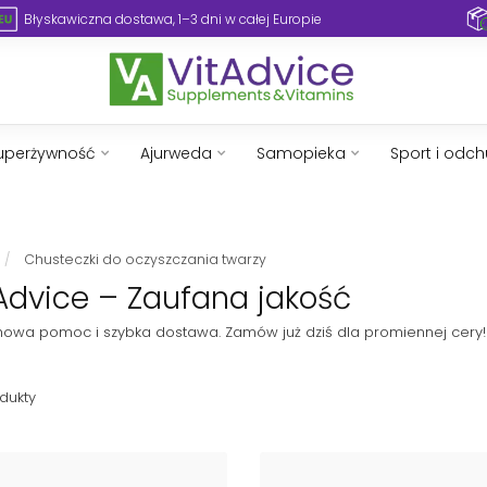
Błyskawiczna dostawa, 1–3 dni w całej Europie
uperżywność
Ajurweda
Samopieka
Sport i odc
/
Chusteczki do oczyszczania twarzy
tAdvice – Zaufana jakość
achowa pomoc i szybka dostawa. Zamów już dziś dla promiennej cery!
dukty