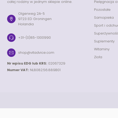
całej rodziny w jednym sklepie online.
Pielęgnacja o
Pozostałe
Olgerweg 2A-5
Samopieka
9723 ED Groningen
Holandia
Sport i odchu
Superżywnoś
+31-(0)85-1300990
Suplementy
Witaminy
shop@vitadvice.com
Zioła
Nr wpisu EDG lub KRS:
02067329
Numer VAT:
NL8082.56.889B01