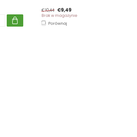
€9,49
€10,44
Brak w magazynie
Porównaj