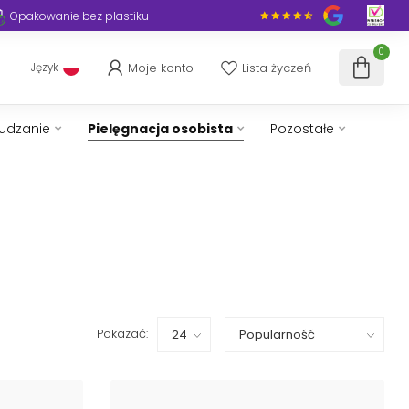
Opakowanie bez plastiku
0
Moje konto
Lista życzeń
Język
hudzanie
Pielęgnacja osobista
Pozostałe
Pokazać: