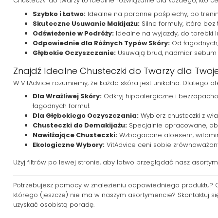
Chusteczki do twarzy to idealne rozwiązanie dla każdego, kto cen
Szybko i Łatwo:
Idealne na poranne pośpiechy, po trenin
Skuteczne Usuwanie Makijażu:
Silne formuły, które be
Odświeżenie w Podróży:
Idealne na wyjazdy, do torebki 
Odpowiednie dla Różnych Typów Skóry:
Od łagodnych, 
Głębokie Oczyszczanie:
Usuwają brud, nadmiar sebum i 
Znajdź Idealne Chusteczki do Twarzy dla Twoje
W VitAdvice rozumiemy, że każda skóra jest unikalna. Dlatego 
Dla Wrażliwej Skóry:
Odkryj hipoalergiczne i bezzapachow
łagodnych formuł.
Dla Głębokiego Oczyszczania:
Wybierz chusteczki z wła
Chusteczki do Demakijażu:
Specjalnie opracowane, aby 
Nawilżające Chusteczki:
Wzbogacone aloesem, witaminą 
Ekologiczne Wybory:
VitAdvice ceni sobie zrównoważony
Użyj filtrów po lewej stronie, aby łatwo przeglądać nasz asort
Potrzebujesz pomocy w znalezieniu odpowiedniego produktu? Ch
którego (jeszcze) nie ma w naszym asortymencie? Skontaktuj si
uzyskać osobistą poradę.