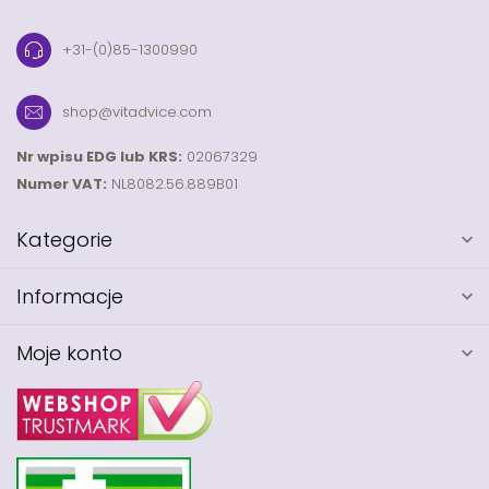
+31-(0)85-1300990
shop@vitadvice.com
Nr wpisu EDG lub KRS:
02067329
Numer VAT:
NL8082.56.889B01
Kategorie
Informacje
Moje konto