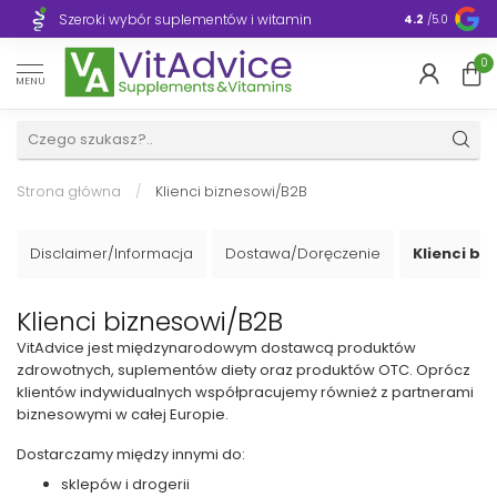
Szeroki wybór suplementów i witamin
Błyskawiczn
4.2
/5.0
0
MENU
Strona główna
/
Klienci biznesowi/B2B
Disclaimer/Informacja
Dostawa/Doręczenie
Klienci bi
Klienci biznesowi/B2B
VitAdvice jest międzynarodowym dostawcą produktów
zdrowotnych, suplementów diety oraz produktów OTC. Oprócz
klientów indywidualnych współpracujemy również z partnerami
biznesowymi w całej Europie.
Dostarczamy między innymi do:
sklepów i drogerii