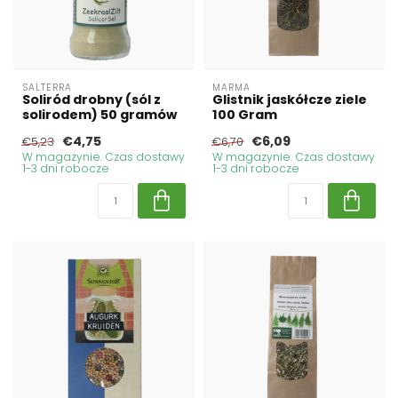
SALTERRA
MARMA
Soliród drobny (sól z
Glistnik jaskółcze ziele
solirodem) 50 gramów
100 Gram
€4,75
€6,09
€5,23
€6,70
W magazynie. Czas dostawy
W magazynie. Czas dostawy
1-3 dni robocze
1-3 dni robocze