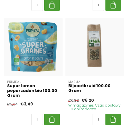
PRIMEAL
MARMA
Super lemon
Bijvoetkruid 100.00
peperzaden bio 100.00
Gram
Gram
€6,20
€6,82
€3,49
€3,84
W magazynie. Czas dostawy
1-3 dni robocze