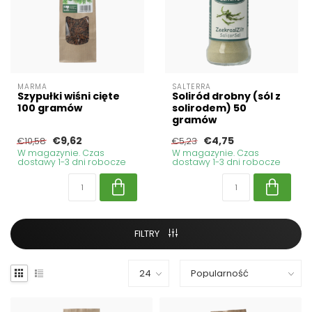
MARMA
SALTERRA
Szypułki wiśni cięte
Soliród drobny (sól z
100 gramów
solirodem) 50
gramów
€9,62
€4,75
€10,58
€5,23
W magazynie. Czas
W magazynie. Czas
dostawy 1-3 dni robocze
dostawy 1-3 dni robocze
FILTRY