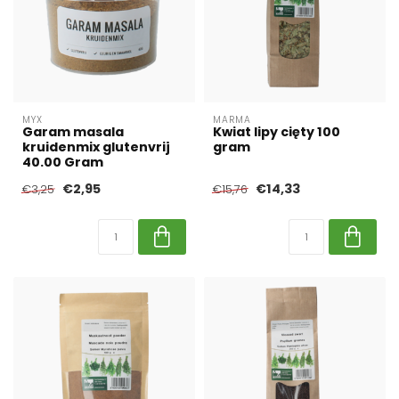
MYX
MARMA
Garam masala
Kwiat lipy cięty 100
kruidenmix glutenvrij
gram
40.00 Gram
€2,95
€14,33
€3,25
€15,76