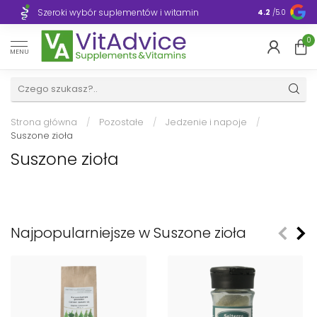
Szeroki wybór suplementów i witamin
Błyskawiczn
4.2
/5.0
0
MENU
Strona główna
/
Pozostałe
/
Jedzenie i napoje
/
Suszone zioła
Suszone zioła
Najpopularniejsze w Suszone zioła