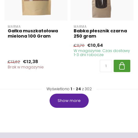
MARMA
MARMA
Gałka muszkatołowa
Babka płesznik czarna
mielona 100 Gram
250 gram
€10,64
€11,70
W magazynie. Czas dostawy
1-3 dni robocze
€12,38
€13,62
Brak w magazynie
Wyświetlono
1
-
24
z 302
Show more