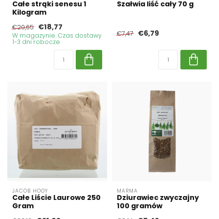
Całe strąki senesu 1
Szałwia liść cały 70 g
Kilogram
€18,77
€20,65
€6,79
€7,47
W magazynie. Czas dostawy
1-3 dni robocze
JACOB HOOY
MARMA
Całe Liście Laurowe 250
Dziurawiec zwyczajny
Gram
100 gramów