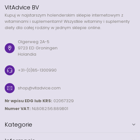
VitAdvice BV
Kupuj w najstarszym holenderskim sklepie internetowym z
witaminami i suplementami! Wszystkie witaminy i suplementy
diety dla całej rodziny w jednym sklepie online.
Olgerweg 2A-5
9723 ED Groningen
Holandia
+31-(0)85-1300990
shop@vitadvice.com
Nr wpisu EDG lub KRS:
02067329
Numer VAT:
NL8082.56.889B01
Kategorie