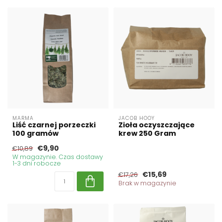
MARMA
JACOB HOOY
Liść czarnej porzeczki
Zioła oczyszczające
100 gramów
krew 250 Gram
€9,90
€10,89
W magazynie. Czas dostawy
1-3 dni robocze
€15,69
€17,26
Brak w magazynie