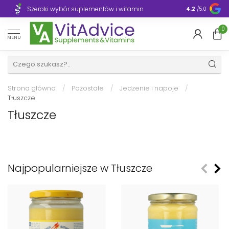
Szeroki wybór suplementów i witamin
Błyskawiczn
4.2
/5.0
0
MENU
Strona główna
/
Pozostałe
/
Jedzenie i napoje
/
Tłuszcze
Tłuszcze
Najpopularniejsze w Tłuszcze