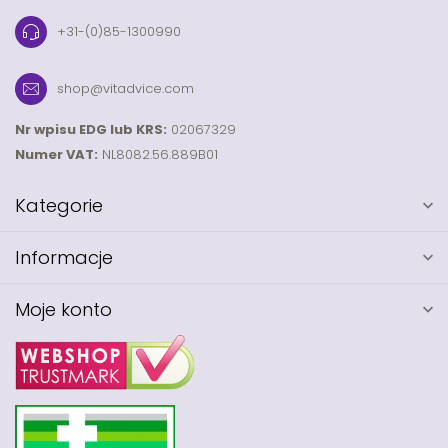
+31-(0)85-1300990
shop@vitadvice.com
Nr wpisu EDG lub KRS:
02067329
Numer VAT:
NL8082.56.889B01
Kategorie
Informacje
Moje konto