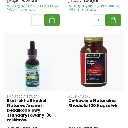
€22,46
€29,66
€27,45
€36,25
W magazynie. Czas dostawy
W magazynie. Czas dostawy
1-3 dni robocze
1-3 dni robocze
NATURES ANSWER
ALL NATURAL
Ekstrakt z Rhodioli
Całkowicie Naturalna
Natures Answer,
Rhodiola 100 Kapsułek
bezalkoholowy,
standaryzowany, 30
mililitrów