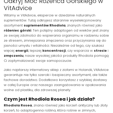
Odkryj Moc Różeńca Górskiego w
VitAdvice
Witamy w VitAdvice, ekspercie w dziedzinie naturalnych
suplementów. Tutaj odkryjesz starannie wyselekcjonowany
asortyment
suplementów Rhodiola
, znanych również jako
różeniec górski
. Ten potężny adaptogen od wieków jest znany
ze swojej zdolności do wspierania organizmu w radzeniu sobie
ze stresem, zmniejszania zmęczenia oraz przyczyniania się do
jasności umysłu i witalności. Niezależnie od tego, czy szukasz
więcej
energii
, lepszej
koncentracji
, czy wsparcia w
stresie
i
zmęczeniu
, nasze wysokiej jakości produkty Rhodiola pomogą
Ci zoptymalizować swoje samopoczucie.
Jako najstarszy internetowy sklep z ziołami w Holandii, VitAdvice
gwarantuje nie tylko szeroki i bezpieczny asortyment, ale także
fachowe doradztwo. Dodatkowo korzystasz z szybkiej dostawy
w całej Europie oraz naszego zaangażowania w opakowania
wolne od plastiku, dla zdrowszej planety.
Czym jest Rhodiola Rosea i jak działa?
Rhodiola Rosea
, znana również jako korzeń arktyczny lub złoty
korzeń, to adaptogenna roślina, która rośnie w zimnych,