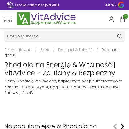
e
Opakowanie bez plastiku
4.2
/5.0
0
MENU
Strona główna
/
Zioła
/
Energia i Witalność
/
Różeniec
górski
Rhodiola na Energię & Witalność |
VitAdvice – Zaufany & Bezpieczny
Odkryj Rhodiolę w VitAdvice, najstarszym sklepie internetowym
z ziołami. Szeroki wybór, bezpieczne zakupy i szybka dostawa.
Zamów już dziś!
Najpopularniejsze w Rhodiola na