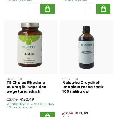
TS CHOICE
CRUYDHOF
TS Choice Rhodiola
Nalewka Cruydhof
400mg 60 Kapsułek
Rhodiola rosea radix
wegetariańskich
100 mililitrów
€22,49
€27,49
W magazynie. Czas dostawy
1-3 dni robocze
€13,49
€16,49