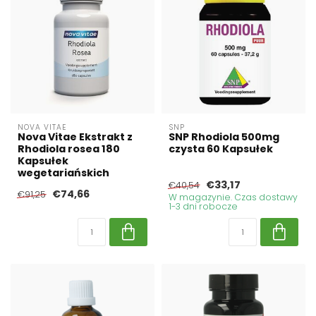
NOVA VITAE
SNP
Nova Vitae Ekstrakt z
SNP Rhodiola 500mg
Rhodiola rosea 180
czysta 60 Kapsułek
Kapsułek
wegetariańskich
€33,17
€40,54
€74,66
€91,25
W magazynie. Czas dostawy
1-3 dni robocze