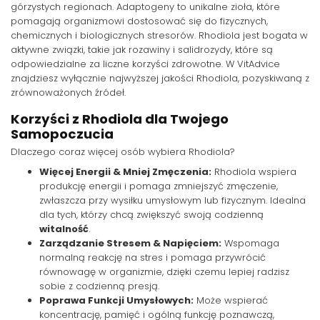
górzystych regionach. Adaptogeny to unikalne zioła, które
pomagają organizmowi dostosować się do fizycznych,
chemicznych i biologicznych stresorów. Rhodiola jest bogata w
aktywne związki, takie jak rozawiny i salidrozydy, które są
odpowiedzialne za liczne korzyści zdrowotne. W VitAdvice
znajdziesz wyłącznie najwyższej jakości Rhodiola, pozyskiwaną z
zrównoważonych źródeł.
Korzyści z Rhodiola dla Twojego
Samopoczucia
Dlaczego coraz więcej osób wybiera Rhodiola?
Więcej Energii & Mniej Zmęczenia:
Rhodiola wspiera
produkcję energii i pomaga zmniejszyć zmęczenie,
zwłaszcza przy wysiłku umysłowym lub fizycznym. Idealna
dla tych, którzy chcą zwiększyć swoją codzienną
witalność
.
Zarządzanie Stresem & Napięciem:
Wspomaga
normalną reakcję na stres i pomaga przywrócić
równowagę w organizmie, dzięki czemu lepiej radzisz
sobie z codzienną presją.
Poprawa Funkcji Umysłowych:
Może wspierać
koncentrację, pamięć i ogólną funkcję poznawczą,