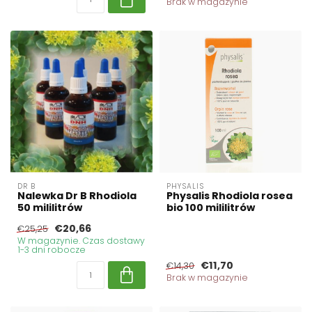
Brak w magazynie
DR B
PHYSALIS
Nalewka Dr B Rhodiola
Physalis Rhodiola rosea
50 mililitrów
bio 100 mililitrów
€20,66
€25,25
W magazynie. Czas dostawy
1-3 dni robocze
€11,70
€14,30
Brak w magazynie