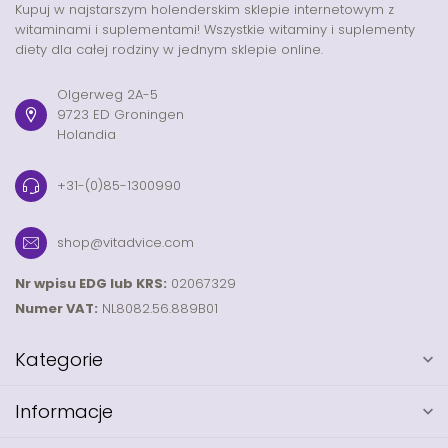
Kupuj w najstarszym holenderskim sklepie internetowym z
witaminami i suplementami! Wszystkie witaminy i suplementy
diety dla całej rodziny w jednym sklepie online.
Olgerweg 2A-5
9723 ED Groningen
Holandia
+31-(0)85-1300990
shop@vitadvice.com
Nr wpisu EDG lub KRS:
02067329
Numer VAT:
NL8082.56.889B01
Kategorie
Informacje