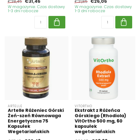
€31,46
€26,06
€38,45
€31,85
W magazynie. Czas dostawy
W magazynie. Czas dostawy
1-3 dni robocze
1-3 dni robocze
ARTELLE
VITORTHO
Artelle Różeniec Górski
Ekstrakt z Różeńca
Żeń-szeń Równowaga
Górskiego (Rhodiola)
Energetyczna 75
VitOrtho 500 mg, 60
Kapsułek
kapsułek
Wegetariańskich
wegetariańskich