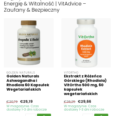
Energię & Witalność | VitAdvice –
Zaufany & Bezpieczny
GOLDEN NATURALS
VITORTHO
Golden Naturals
Ekstrakt z Różeńca
Ashwagandha i
Górskiego (Rhodiola)
Rhodiola 60 Kapsułek
VitOrtho 500 mg, 60
Wegetariańskich
kapsułek
wegetariańskich
€25,19
€29,66
€30,79
€36,25
W magazynie. Czas
W magazynie. Czas
dostawy 1-3 dni robocze
dostawy 1-3 dni robocze