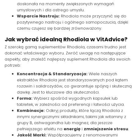
doskonała na momenty zwiększonych wymagań
umysłowych i dla ostrego umysłu.
Wsparcie Nastroju:
Rhodiola może przyczynić się do
pozytywnego nastroju i ogólnego samopoczucia, dzięki
czemu czujesz się bardziej zrównoważony.
Jak wybrać idealną Rhodiola w VitAdvice?
Z szeroką gamą suplementów Rhodiola, czasami trudno jest
dokonać właściwego wyboru. Zwróć uwagę na następujące
aspekty, aby znaleźć najlepszy suplement Rhodiola dla swoich
potrzeb:
Koncentracja & Standaryzacja:
Wiele naszych
ekstraktów Rhodiola jest standaryzowanych pod kątem
rozawin i salidrozydów, co gwarantuje spójną i skuteczną
dawkę. Jest to kluczowe dla skuteczności.
Forma:
Wybierz spośród wygodnych kapsułek lub
tabletek, w zależności od preferencji i łatwości użycia.
Kombinacje:
Odkryj produkty, które łączą Rhodiola z
innymi synergicznymi składnikami, takimi jak witaminy z
grupy B, ashwagandha lub magnez, dla jeszcze
pełniejszego efektu na
energię
i
zmniejszenie stresu
.
Jakość Marki:
Współpracujemy z renomowanymi