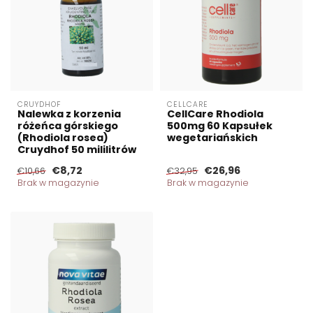
CRUYDHOF
CELLCARE
Nalewka z korzenia
CellCare Rhodiola
różeńca górskiego
500mg 60 Kapsułek
(Rhodiola rosea)
wegetariańskich
Cruydhof 50 mililitrów
€8,72
€26,96
€10,66
€32,95
Brak w magazynie
Brak w magazynie