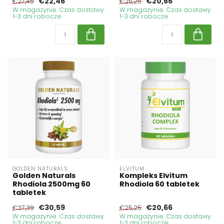
€22,46
€20,66
€27,45
€25,25
W magazynie. Czas dostawy
W magazynie. Czas dostawy
1-3 dni robocze
1-3 dni robocze
GOLDEN NATURALS
ELVITUM
Golden Naturals
Kompleks Elvitum
Rhodiola 2500mg 60
Rhodiola 60 tabletek
tabletek
€30,59
€20,66
€37,39
€25,25
W magazynie. Czas dostawy
W magazynie. Czas dostawy
1-3 dni robocze
1-3 dni robocze